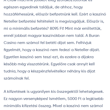
A Claw machine játékot elég szórakoztatónak és
egészen egyedinek találjuk, de ahhoz, hogy
hozzáférhessünk, először befizetnünk kell. Ezért a kaszinó
Neteller befizetési feltételeit is megvizsgáljuk. Először is,
mi a minimális befizetés? 8095 Ft! Mint már említettük,
ennél jobbat magyar kaszinókban nem talál. A Buran
Casino nem számol fel betéti díjat sem. Felhívjuk
figyelmét, hogy a kaszinó nem fedezi a Neteller díjait.
Egyetlen kaszinó sem teszi ezt, és ezekre a díjakra
később még visszatérünk. Egyelőre csak annyit kell
tudnia, hogy a készpénzfelvételkor néhány kis díjat
számolnak fel.
A kifizetések is ugyanilyen kis összegektől lehetségesek.
Ez nagyon versenyképes! Ismétlem, 5000 Ft a legkisebb
minimális kifizetési összeg. Mivel a kaszinó nem számol