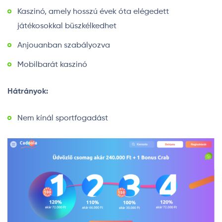
Kaszinó, amely hosszú évek óta elégedett
játékosokkal büszkélkedhet
Anjouanban szabályozva
Mobilbarát kaszinó
Hátrányok:
Nem kínál sportfogadást