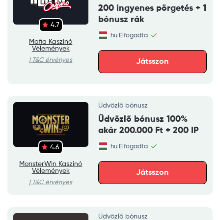
200 ingyenes pörgetés + 1
Ninlay Casino
8 095 Ft
bónusz rák
4.7
hu Elfogadta
Mafia Kaszinó
Vélemények
|
T&C érvényes
Játsszon
Üdvözlő bónusz
Üdvözlő bónusz 100%
akár 200.000 Ft + 200 IP
hu Elfogadta
4.6
MonsterWin Kaszinó
Vélemények
Játsszon
|
T&C érvényes
Üdvözlő bónusz