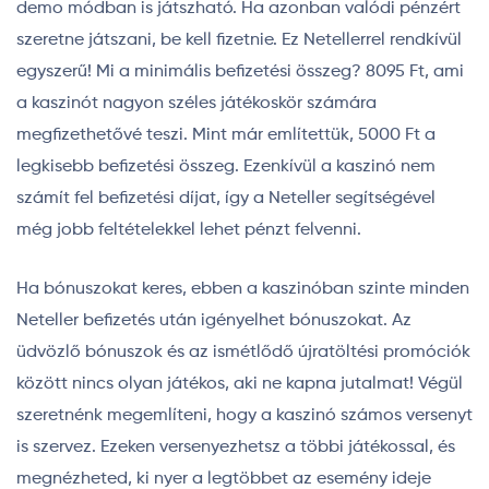
demo módban is játszható. Ha azonban valódi pénzért
szeretne játszani, be kell fizetnie. Ez Netellerrel rendkívül
egyszerű! Mi a minimális befizetési összeg? 8095 Ft, ami
a kaszinót nagyon széles játékoskör számára
megfizethetővé teszi. Mint már említettük, 5000 Ft a
legkisebb befizetési összeg. Ezenkívül a kaszinó nem
számít fel befizetési díjat, így a Neteller segítségével
még jobb feltételekkel lehet pénzt felvenni.
Ha bónuszokat keres, ebben a kaszinóban szinte minden
Neteller befizetés után igényelhet bónuszokat. Az
üdvözlő bónuszok és az ismétlődő újratöltési promóciók
között nincs olyan játékos, aki ne kapna jutalmat! Végül
szeretnénk megemlíteni, hogy a kaszinó számos versenyt
is szervez. Ezeken versenyezhetsz a többi játékossal, és
megnézheted, ki nyer a legtöbbet az esemény ideje