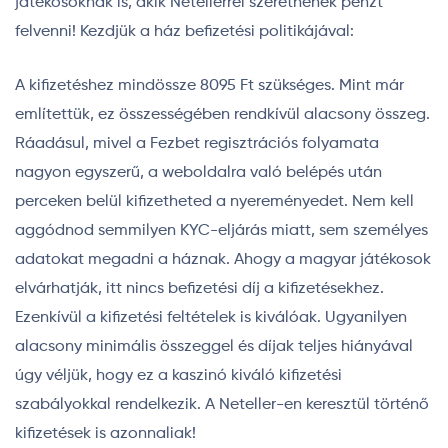
játékosoknak is, akik Netellerrel szeretnének pénzt
felvenni! Kezdjük a ház befizetési politikájával:
A kifizetéshez mindössze 8095 Ft szükséges. Mint már
említettük, ez összességében rendkívül alacsony összeg.
Ráadásul, mivel a Fezbet regisztrációs folyamata
nagyon egyszerű, a weboldalra való belépés után
perceken belül kifizetheted a nyereményedet. Nem kell
aggódnod semmilyen KYC-eljárás miatt, sem személyes
adatokat megadni a háznak. Ahogy a magyar játékosok
elvárhatják, itt nincs befizetési díj a kifizetésekhez.
Ezenkívül a kifizetési feltételek is kiválóak. Ugyanilyen
alacsony minimális összeggel és díjak teljes hiányával
úgy véljük, hogy ez a kaszinó kiváló kifizetési
szabályokkal rendelkezik. A Neteller-en keresztül történő
kifizetések is azonnaliak!