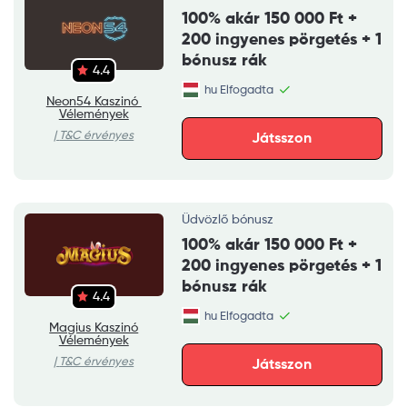
100% akár 150 000 Ft +
200 ingyenes pörgetés + 1
bónusz rák
4.4
hu Elfogadta
Neon54 Kaszinó
Vélemények
|
T&C érvényes
Játsszon
Üdvözlő bónusz
100% akár 150 000 Ft +
200 ingyenes pörgetés + 1
bónusz rák
4.4
hu Elfogadta
Magius Kaszinó
Vélemények
|
T&C érvényes
Játsszon