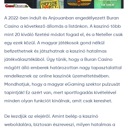
A 2022-ben indult és Anjouanban engedélyezett Buran
Casino a következő állomás a listánkon. A kaszinó több
mint 20 kiváló fizetési módot fogad el, és a Neteller csak
egy ezek közül. A magyar játékosok gond nélkül
befizethetnek és játszhatnak a kaszinó hatalmas
játékválasztékából. Úgy tűnik, hogy a Buran Casino
mögött álló emberek határozottan nagy tapasztalattal
rendelkeznek az online kaszinók üzemeltetésében.
Mondhatjuk, hogy a magyar eGaming szektor pulzusát
tapintják! Ez azért van, mert sportfogadás kivételével
minden olyan funkciót kínálnak, amit csak kereshet.
De kezdjük az elejéről. Amint belép a kaszinó
weboldalára, biztosan észreveszi, milyen hatalmas a