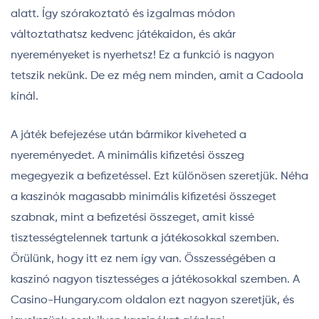
alatt. Így szórakoztató és izgalmas módon
változtathatsz kedvenc játékaidon, és akár
nyereményeket is nyerhetsz! Ez a funkció is nagyon
tetszik nekünk. De ez még nem minden, amit a Cadoola
kínál.
A játék befejezése után bármikor kiveheted a
nyereményedet. A minimális kifizetési összeg
megegyezik a befizetéssel. Ezt különösen szeretjük. Néha
a kaszinók magasabb minimális kifizetési összeget
szabnak, mint a befizetési összeget, amit kissé
tisztességtelennek tartunk a játékosokkal szemben.
Örülünk, hogy itt ez nem így van. Összességében a
kaszinó nagyon tisztességes a játékosokkal szemben. A
Casino-Hungary.com oldalon ezt nagyon szeretjük, és