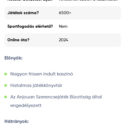
Játékok száma?
6500+
Sportfogadás elérhető?
Nem
Online óta?
2024
Előnyök:
Nagyon frissen indult kaszinó
Hatalmas játékkönyvtár
Az Anjouan Szerencsejáték Bizottság által
engedélyezett
Hátrányok: