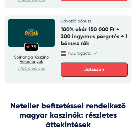
|
T&C érvényes
Üdvözlő bónusz
100% akár 150 000 Ft +
200 ingyenes pörgetés + 1
bónusz rák
3.9
hu Elfogadta
Spinanga Kaszinó
Vélemények
|
T&C érvényes
Játsszon
Neteller befizetéssel rendelkező
magyar kaszinók: részletes
áttekintések