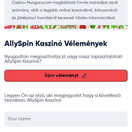
Casino-Hungary.com megbízható forrás maradjon azok
számára, akik a legjobb online kaszinókról, bónuszokról
és játékpiaci trendekről keresnek hiteles információkat.
AllySpin Kaszinó Vélemények
Nyugodtan megoszthatja jó vagy rossz tapasztalatait
AllySpin Kaszinó?
Írjon véleményt
Legyen Ön az első, aki megjegyzést hagy a következő
témában: AllySpin Kaszinó