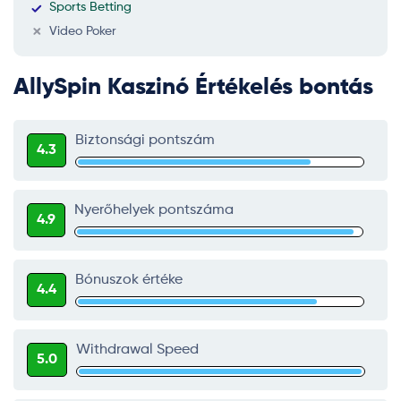
Sports Betting
Video Poker
AllySpin Kaszinó Értékelés bontás
Biztonsági pontszám
4.3
Nyerőhelyek pontszáma
4.9
Bónuszok értéke
4.4
Withdrawal Speed
5.0