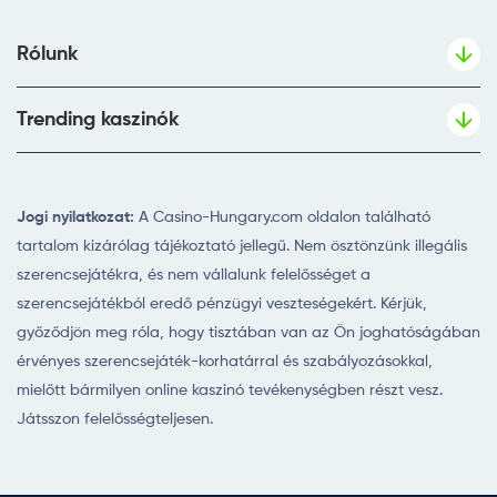
Rólunk
Trending kaszinók
Jogi nyilatkozat:
A Casino-Hungary.com oldalon található
tartalom kizárólag tájékoztató jellegű. Nem ösztönzünk illegális
szerencsejátékra, és nem vállalunk felelősséget a
szerencsejátékból eredő pénzügyi veszteségekért. Kérjük,
győződjön meg róla, hogy tisztában van az Ön joghatóságában
érvényes szerencsejáték-korhatárral és szabályozásokkal,
mielőtt bármilyen online kaszinó tevékenységben részt vesz.
Játsszon felelősségteljesen.