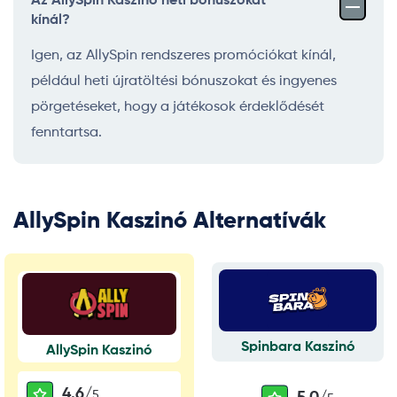
Az AllySpin Kaszinó heti bónuszokat
kínál?
Igen, az AllySpin rendszeres promóciókat kínál,
például heti újratöltési bónuszokat és ingyenes
pörgetéseket, hogy a játékosok érdeklődését
fenntartsa.
AllySpin Kaszinó Alternatívák
Spinbara Kaszinó
AllySpin Kaszinó
4.6/
5