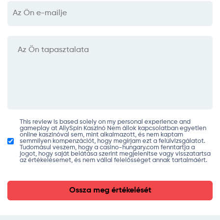
This review is based solely on my personal experience and
gameplay at AllySpin Kaszinó Nem állok kapcsolatban egyetlen
online kaszinóval sem, mint alkalmazott, és nem kaptam
semmilyen kompenzációt, hogy megírjam ezt a felülvizsgálatot.
Tudomásul veszem, hogy a casino-hungary.com fenntartja a
jogot, hogy saját belátása szerint megjelenítse vagy visszatartsa
az értékelésemet, és nem vállal felelősséget annak tartalmáért.