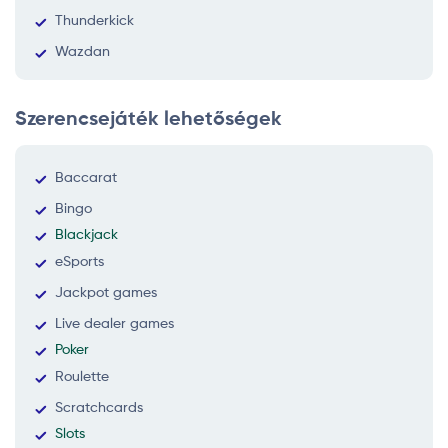
Thunderkick
Wazdan
Szerencsejáték lehetőségek
Baccarat
Bingo
Blackjack
eSports
Jackpot games
Live dealer games
Poker
Roulette
Scratchcards
Slots