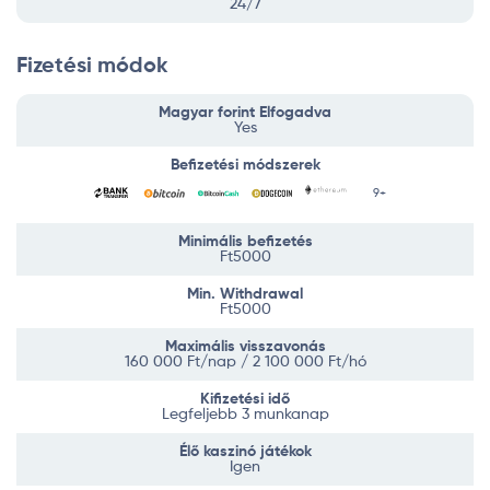
24/7
Fizetési módok
Magyar forint Elfogadva
Yes
Befizetési módszerek
9+
Minimális befizetés
Ft5000
Min. Withdrawal
Ft5000
Maximális visszavonás
160 000 Ft/nap / 2 100 000 Ft/hó
Kifizetési idő
Legfeljebb 3 munkanap
Élő kaszinó játékok
Igen