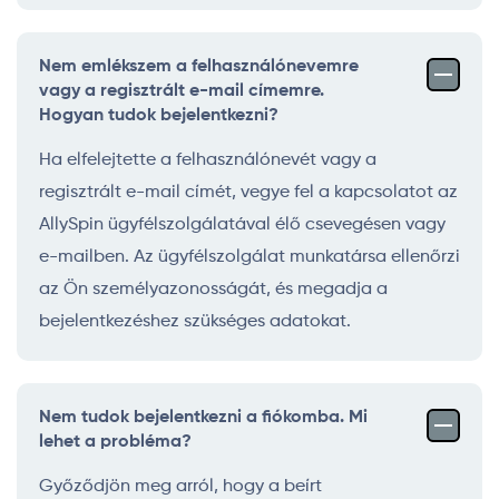
Nem emlékszem a felhasználónevemre
vagy a regisztrált e-mail címemre.
Hogyan tudok bejelentkezni?
Ha elfelejtette a felhasználónevét vagy a
regisztrált e-mail címét, vegye fel a kapcsolatot az
AllySpin ügyfélszolgálatával élő csevegésen vagy
e-mailben. Az ügyfélszolgálat munkatársa ellenőrzi
az Ön személyazonosságát, és megadja a
bejelentkezéshez szükséges adatokat.
Nem tudok bejelentkezni a fiókomba. Mi
lehet a probléma?
Győződjön meg arról, hogy a beírt