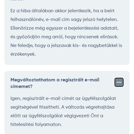
Ez a hiba általában akkor jelentkezik, ha a beírt
felhasználónév, e-mail cím vagy jelszó helytelen.
Ellenőrizze még egyszer a bejelentkezési adatait,
és győződjön meg arról, hogy nincsenek elírások.
Ne feledje, hogy a jelszavak kis- és nagybetűkkel is
érzékenyek.
Megváltoztathatom a regisztrált e-mail
címemet?
Igen, regisztrált e-mail címét az ügyfélszolgálat
segítségével frissítheti. A változás végrehajtása
előtt az ügyfélszolgálat végigvezeti Önt a
hitelesítési folyamaton.