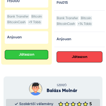
Ft5000
Ft4015
Bank Transfer
Bitcoin
Bank Transfer
Bitcoin
BitcoinCash
+9 Több
BitcoinCash
+14 Több
Anjouan
Anjouan
Játsszon
Játsszon
SZERZŐ
Balázs Molnár
5
Szakértői vélemény