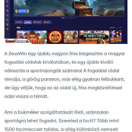
A ZeusWin egy újabb, nagyon friss kiegészítés a magyar
fogadási oldalak kínálatában, és egy újabb kiváló
választás a sportrajongók számára! A fogadási oldal
témája, a görög panteon, már elég gyakran felbukkant,
de úgy véljük, hogy ez az oldal új, friss megközelítéssel
adja vissza a témát.
Ami a bukméker szolgáltatásait illeti, számtalan
sportágra lehet fogadni. Szereted a focit? Több mint
1500 focimeccset találsz, a világ különböző nemzeti