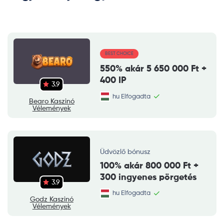
BEST CHOICE
550% akár 5 650 000 Ft +
400 IP
3.9
hu Elfogadta
Bearo Kaszinó
Vélemények
Üdvözlő bónusz
100% akár 800 000 Ft +
300 ingyenes pörgetés
3.9
hu Elfogadta
Godz Kaszinó
Vélemények