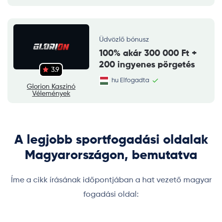
Üdvözlő bónusz
100% akár 300 000 Ft +
200 ingyenes pörgetés
3.9
hu Elfogadta
Glorion Kaszinó
Vélemények
A legjobb sportfogadási oldalak
Magyarországon, bemutatva
Íme a cikk írásának időpontjában a hat vezető magyar
fogadási oldal: