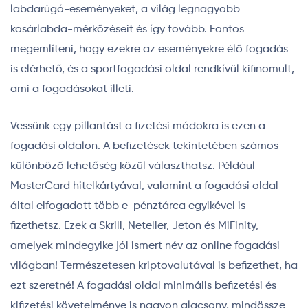
labdarúgó-eseményeket, a világ legnagyobb
kosárlabda-mérkőzéseit és így tovább. Fontos
megemlíteni, hogy ezekre az eseményekre élő fogadás
is elérhető, és a sportfogadási oldal rendkívül kifinomult,
ami a fogadásokat illeti.
Vessünk egy pillantást a fizetési módokra is ezen a
fogadási oldalon. A befizetések tekintetében számos
különböző lehetőség közül választhatsz. Például
MasterCard hitelkártyával, valamint a fogadási oldal
által elfogadott több e-pénztárca egyikével is
fizethetsz. Ezek a Skrill, Neteller, Jeton és MiFinity,
amelyek mindegyike jól ismert név az online fogadási
világban! Természetesen kriptovalutával is befizethet, ha
ezt szeretné! A fogadási oldal minimális befizetési és
kifizetési követelménye is nagyon alacsony, mindössze