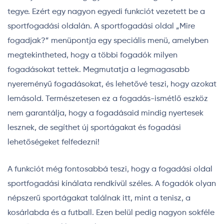
tegye. Ezért egy nagyon egyedi funkciót vezetett be a
sportfogadási oldalán. A sportfogadási oldal „Mire
fogadjak?” menüpontja egy speciális menü, amelyben
megtekintheted, hogy a többi fogadók milyen
fogadásokat tettek. Megmutatja a legmagasabb
nyereményű fogadásokat, és lehetővé teszi, hogy azokat
lemásold. Természetesen ez a fogadás-ismétlő eszköz
nem garantálja, hogy a fogadásaid mindig nyertesek
lesznek, de segíthet új sportágakat és fogadási
lehetőségeket felfedezni!
A funkciót még fontosabbá teszi, hogy a fogadási oldal
sportfogadási kínálata rendkívül széles. A fogadók olyan
népszerű sportágakat találnak itt, mint a tenisz, a
kosárlabda és a futball. Ezen belül pedig nagyon sokféle