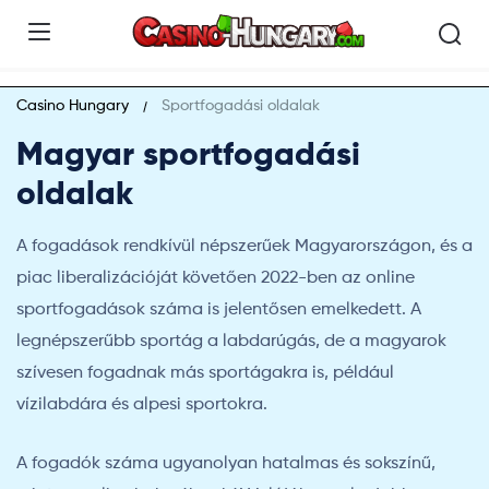
Casino Hungary
Sportfogadási oldalak
Magyar sportfogadási
oldalak
A fogadások rendkívül népszerűek Magyarországon, és a
piac liberalizációját követően 2022-ben az online
sportfogadások száma is jelentősen emelkedett. A
legnépszerűbb sportág a labdarúgás, de a magyarok
szívesen fogadnak más sportágakra is, például
vízilabdára és alpesi sportokra.
A fogadók száma ugyanolyan hatalmas és sokszínű,