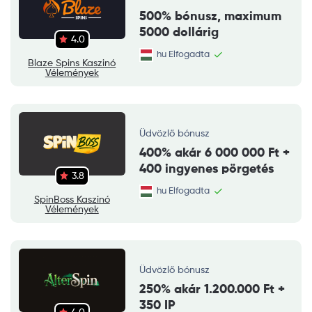
500% bónusz, maximum
5000 dollárig
4.0
hu Elfogadta
Blaze Spins Kaszinó
Vélemények
Üdvözlő bónusz
400% akár 6 000 000 Ft +
400 ingyenes pörgetés
3.8
hu Elfogadta
SpinBoss Kaszinó
Vélemények
Üdvözlő bónusz
250% akár 1.200.000 Ft +
350 IP