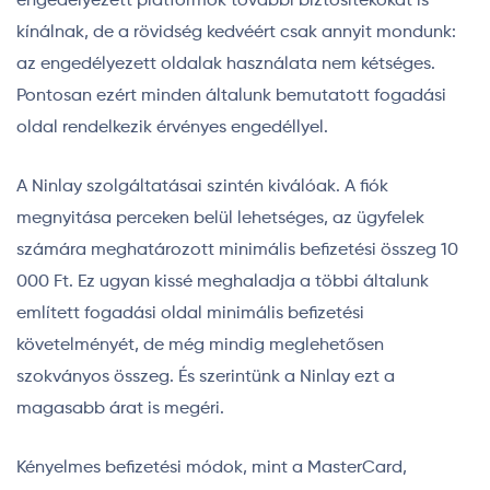
engedélyezett platformok további biztosítékokat is
kínálnak, de a rövidség kedvéért csak annyit mondunk:
az engedélyezett oldalak használata nem kétséges.
Pontosan ezért minden általunk bemutatott fogadási
oldal rendelkezik érvényes engedéllyel.
A Ninlay szolgáltatásai szintén kiválóak. A fiók
megnyitása perceken belül lehetséges, az ügyfelek
számára meghatározott minimális befizetési összeg 10
000 Ft. Ez ugyan kissé meghaladja a többi általunk
említett fogadási oldal minimális befizetési
követelményét, de még mindig meglehetősen
szokványos összeg. És szerintünk a Ninlay ezt a
magasabb árat is megéri.
Kényelmes befizetési módok, mint a MasterCard,