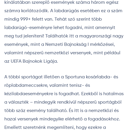
kínálatában szereplő események száma három egész
számra korlátozódik. A labdarúgás esetében ez a szám
mindig 999+ felett van. Tehát szó szerint több
labdarúgó-eseményre lehet fogadni, mint amennyit
meg tud jeleníteni! Találhatók itt a magyarországi nagy
események, mint a Nemzeti Bajnokság I mérkőzései,
valamint népszerű nemzetközi versenyek, mint például
az UEFA Bajnokok Ligája.
A többi sportágat illetően a Sportuna kosárlabda- és
röplabdameccsekre, valamint tenisz- és
kézilabdaeseményekre is fogadhat. Ezekből is hatalmas
a választék – mindegyik rendkívül népszerű sportágból
több száz esemény található. És itt is a nemzetközi és
hazai versenyek mindegyike elérhető a fogadásokhoz.
Emellett szeretnénk megemlíteni, hogy ezekre a