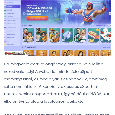
Ha magyar eSport-rajongó vagy, akkor a SpinRollz a
neked való hely! A weboldal mindenféle eSport-
eseményt kínál, és még olyat is csinált velük, amit még
soha nem láttunk. A SpinRollz az összes eSport-ot
típusok szerint csoportosította, így például a MOBA-kat
elkülönítve találod a lövöldözős játékoktól.