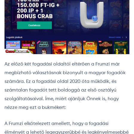
Az előző két fogadási oldaltól eltérően a Frumzi már
megbízható választásnak bizonyult a magyar fogadók
számára. Ez a fogadási oldal 2020 óta működik, és
számtalan fogadót tett boldoggá az első osztályú
szolgáltatásaival. Íme, miért ajánljuk Önnek is, hogy
nézze meg ezt a bukmékert:
A Frumzi elkötelezett amellett, hogy a fogadási
élményét a lehető legegyszerűbbé és legkényelmesebbé