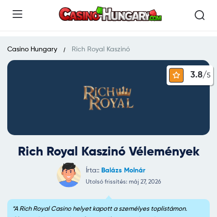
Casino Hungary
Rich Royal Kaszinó
3.8/
5
Rich Royal Kaszinó Vélemények
Írta::
Balázs Molnár
Utolsó frissítés: máj 27, 2026
A Rich Royal Casino helyet kapott a személyes toplistámon.