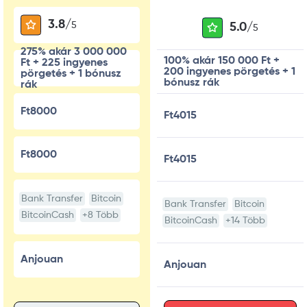
3.8/
5
5.0/
5
275% akár 3 000 000
100% akár 150 000 Ft +
Ft + 225 ingyenes
200 ingyenes pörgetés + 1
pörgetés + 1 bónusz
bónusz rák
rák
Ft8000
Ft4015
Ft8000
Ft4015
Bank Transfer
Bitcoin
Bank Transfer
Bitcoin
BitcoinCash
+8 Több
BitcoinCash
+14 Több
Anjouan
Anjouan