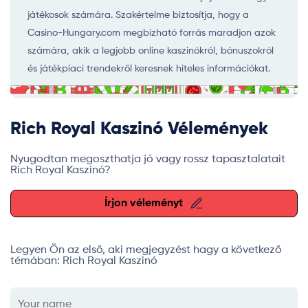
játékosok számára. Szakértelme biztosítja, hogy a
Casino-Hungary.com megbízható forrás maradjon azok
számára, akik a legjobb online kaszinókról, bónuszokról
és játékpiaci trendekről keresnek hiteles információkat.
Rich Royal Kaszinó Vélemények
Nyugodtan megoszthatja jó vagy rossz tapasztalatait
Rich Royal Kaszinó?
Írjon véleményt
Legyen Ön az első, aki megjegyzést hagy a következő
témában: Rich Royal Kaszinó