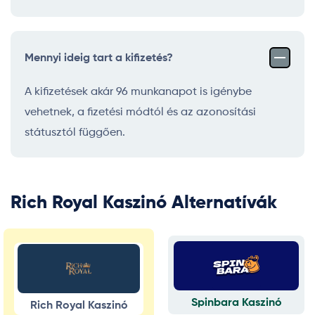
Mennyi ideig tart a kifizetés?
A kifizetések akár 96 munkanapot is igénybe
vehetnek, a fizetési módtól és az azonosítási
státusztól függően.
Rich Royal Kaszinó Alternatívák
Spinbara Kaszinó
Rich Royal Kaszinó