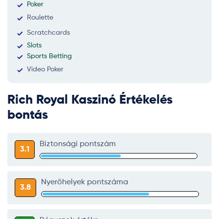
Poker
Roulette
Scratchcards
Slots
Sports Betting
Video Poker
Rich Royal Kaszinó Értékelés
bontás
Biztonsági pontszám
3.1
Nyerőhelyek pontszáma
3.8