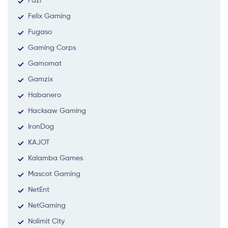
Fazi
Felix Gaming
Fugaso
Gaming Corps
Gamomat
Gamzix
Habanero
Hacksaw Gaming
IronDog
KAJOT
Kalamba Games
Mascot Gaming
NetEnt
NetGaming
Nolimit City