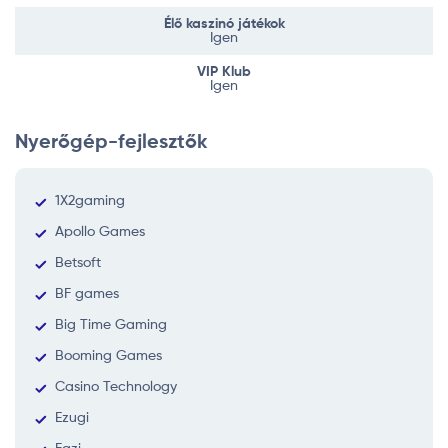
Élő kaszinó játékok
Igen
VIP Klub
Igen
Nyerőgép-fejlesztők
1X2gaming
Apollo Games
Betsoft
BF games
Big Time Gaming
Booming Games
Casino Technology
Ezugi