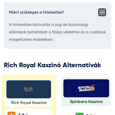
Miért szükséges a hitelesítés?
A hitelesítés biztosítja a jogi és biztonsági
előírások betartását a fiókja védelme és a csalások
megelőzése érdekében.
Rich Royal Kaszinó Alternatívák
Spinbara Kaszinó
Rich Royal Kaszinó