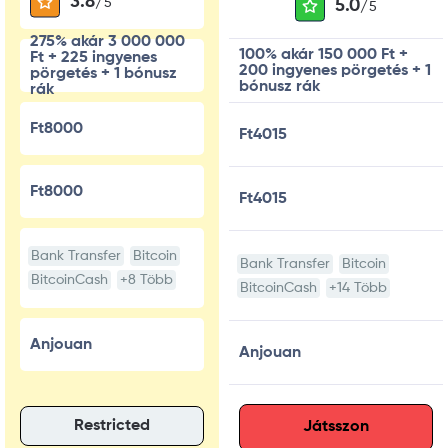
3.8/
5
5.0/
5
275% akár 3 000 000
100% akár 150 000 Ft +
Ft + 225 ingyenes
200 ingyenes pörgetés + 1
pörgetés + 1 bónusz
bónusz rák
rák
Ft8000
Ft4015
Ft8000
Ft4015
Bank Transfer
Bitcoin
Bank Transfer
Bitcoin
BitcoinCash
+8 Több
BitcoinCash
+14 Több
Anjouan
Anjouan
Restricted
Játsszon