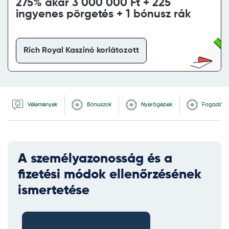
275% akár 3 000 000 Ft + 225
ingyenes pörgetés + 1 bónusz rák
Rich Royal Kaszinó korlátozott
Vélemények
Bónuszok
Nyerőgépek
Fogadáso
A személyazonosság és a
fizetési módok ellenőrzésének
ismertetése