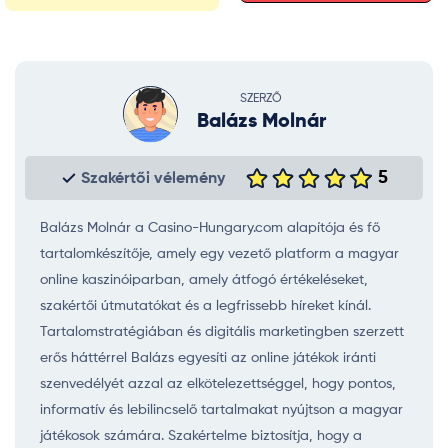
SZERZŐ
Balázs Molnár
5
Szakértői vélemény
Balázs Molnár a Casino-Hungary.com alapítója és fő
tartalomkészítője, amely egy vezető platform a magyar
online kaszinóiparban, amely átfogó értékeléseket,
szakértői útmutatókat és a legfrissebb híreket kínál.
Tartalomstratégiában és digitális marketingben szerzett
erős háttérrel Balázs egyesíti az online játékok iránti
szenvedélyét azzal az elkötelezettséggel, hogy pontos,
informatív és lebilincselő tartalmakat nyújtson a magyar
játékosok számára. Szakértelme biztosítja, hogy a