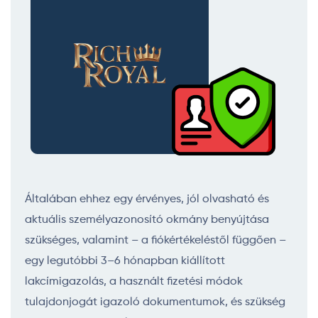
Általában ehhez egy érvényes, jól olvasható és
aktuális személyazonosító okmány benyújtása
szükséges, valamint – a fiókértékeléstől függően –
egy legutóbbi 3–6 hónapban kiállított
lakcímigazolás, a használt fizetési módok
tulajdonjogát igazoló dokumentumok, és szükség