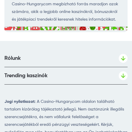
Casino-Hungary.com megbízható forrás maradjon azok
számára, akik a legjobb online kaszinókról, bónuszokról
és játékpiaci trendekről keresnek hiteles információkat.
Rólunk
Trending kaszinók
Jogi nyilatkozat:
A Casino-Hungary.com oldalon található
tartalom kizárólag tájékoztató jellegű. Nem ösztönzünk illegális
szerencsejátékra, és nem vállalunk felelősséget a
szerencsejátékból eredő pénzügyi veszteségekért. Kérjük,