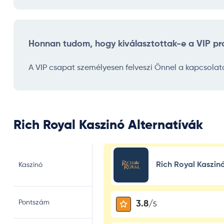
Honnan tudom, hogy kiválasztottak-e a VIP p
A VIP csapat személyesen felveszi Önnel a kapcsolatot
Rich Royal Kaszinó Alternatívák
Rich Royal Kaszin
Kaszinó
Pontszám
3.8/
5