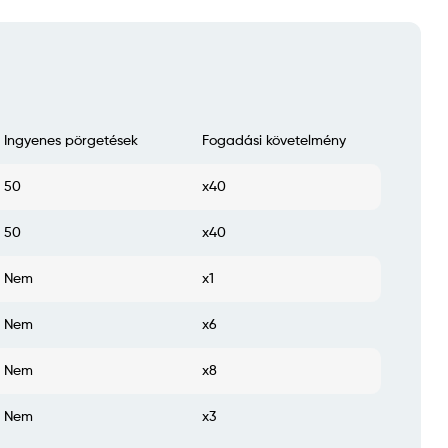
Ingyenes pörgetések
Fogadási követelmény
50
x40
50
x40
Nem
x1
Nem
x6
Nem
x8
Nem
x3