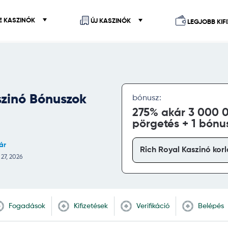
E KASZINÓK
ÚJ KASZINÓK
LEGJOBB KIF
szinó Bónuszok
bónusz:
275% akár 3 000 0
pörgetés + 1 bónu
ár
Rich Royal Kaszinó kor
 27, 2026
Fogadások
Kifizetések
Verifikáció
Belépés