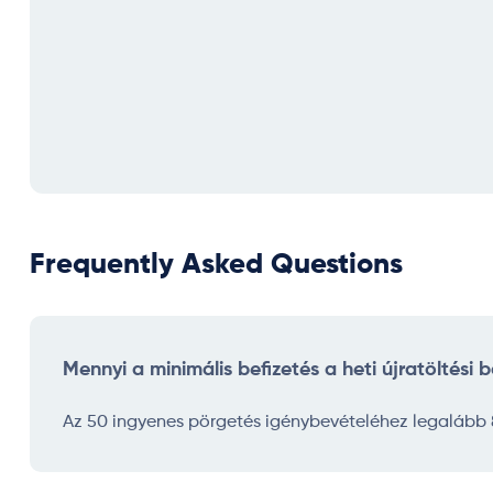
Frequently Asked Questions
Mennyi a minimális befizetés a heti újratöltési
Az 50 ingyenes pörgetés igénybevételéhez legalább 8