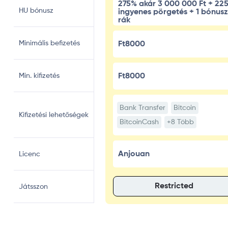
275% akár 3 000 000 Ft + 22
HU bónusz
ingyenes pörgetés + 1 bónusz
rák
Minimális befizetés
Ft8000
Min. kifizetés
Ft8000
Bank Transfer
Bitcoin
Kifizetési lehetőségek
BitcoinCash
+8 Több
Anjouan
Licenc
Restricted
Játsszon