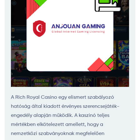
A Rich Royal Casino egy elismert szabályozó
hatóság által kiadott érvényes szerencsejáték-
engedély alapján működik. A kaszinó teljes
mértékben elkötelezett amellett, hogy a
nemzetközi szabványoknak megfelelően