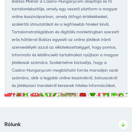
Balázs Molnár a Casino-Hungary.com alapítója és fő
tartalomkészítője, amely egy vezető platform a magyar
online kaszinóiparban, amely átfogó értékeléseket,
szakértői útmutatókat és a legfrissebb híreket kínál.
Tartalomstratégiában és digitális marketingben szerzett
erős háttérrel Balázs egyesíti az online játékok iránti
szenvedélyét azzal az elkötelezettséggel, hogy pontos,
informatív és lebilincselő tartalmakat nyújtson a magyar
játékosok számára. Szakértelme biztosítja, hogy a
Casino-Hungary.com megbízható forrás maradjon azok
számára, akik a legjobb online kaszinókról, bónuszokról
és játékpiaci trendekről keresnek hiteles információkat.
Rólunk