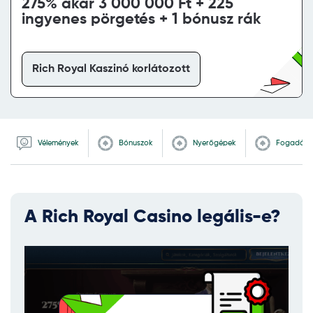
275% akár 3 000 000 Ft + 225
ingyenes pörgetés + 1 bónusz rák
Rich Royal Kaszinó korlátozott
Vélemények
Bónuszok
Nyerőgépek
Fogadáso
A Rich Royal Casino legális-e?