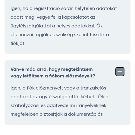
Igen, ha a regisztráció során helytelen adatokat
adott meg, vegye fel a kapcsolatot az
ügyfélszolgálattal a helyes adatokkal. Ők
ellenőrizni fogják és szükség szerint frissítik a
fiókját.
Van-e mód arra, hogy megtekintsem
vagy letöltsem a fiókom előzményeit?
Igen, a fiók előzményeit vagy a tranzakciós
adatokat az ügyfélszolgálattól kérheti. Ők a
szabályozási és adatvédelmi irányelveknek
megfelelően biztosítják a dokumentációt.