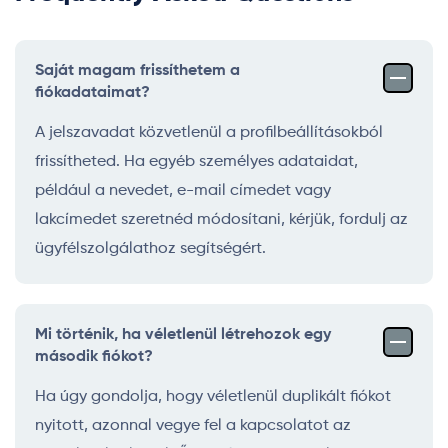
Saját magam frissíthetem a
fiókadataimat?
A jelszavadat közvetlenül a profilbeállításokból
frissítheted. Ha egyéb személyes adataidat,
például a nevedet, e-mail címedet vagy
lakcímedet szeretnéd módosítani, kérjük, fordulj az
ügyfélszolgálathoz segítségért.
Mi történik, ha véletlenül létrehozok egy
második fiókot?
Ha úgy gondolja, hogy véletlenül duplikált fiókot
nyitott, azonnal vegye fel a kapcsolatot az