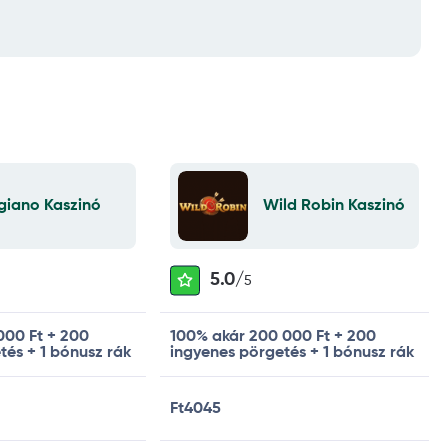
giano Kaszinó
Wild Robin Kaszinó
5.0/
5
000 Ft + 200
100% akár 200 000 Ft + 200
tés + 1 bónusz rák
ingyenes pörgetés + 1 bónusz rák
Ft4045