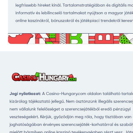
legfrissebb híreket kínál. Tartalomstratégiában és digitális m
informatív és lebilincselő tartalmakat nyújtson a magyar j
online kaszinókról, bónuszokról és játékpiaci trendekről keres
Jogi nyilatkozat:
A Casino-Hungary.com oldalon található tarta
kizárólag tájékoztató jellegű. Nem ösztönzünk illegális szerencse
nem vállalunk felelősséget a szerencsejátékból eredő pénzügyi
veszteségekért. Kérjük, győződjön meg róla, hogy tisztában van
joghatóságában érvényes szerencsejáték-korhatárral és szabál
mielőtt bármilyen online kaszinó tevékenységben részt vesz. Ját