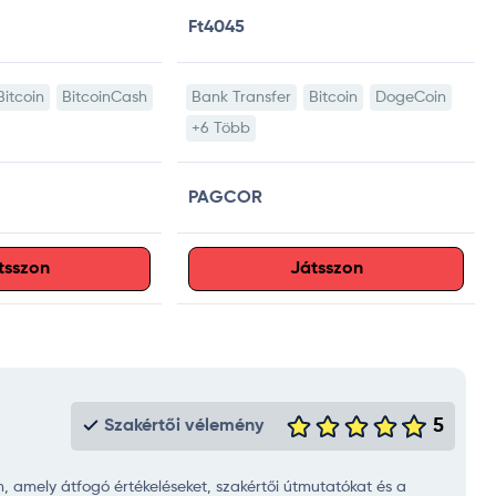
Ft4045
Bitcoin
BitcoinCash
Bank Transfer
Bitcoin
DogeCoin
+6 Több
PAGCOR
tsszon
Játsszon
5
Szakértői vélemény
, amely átfogó értékeléseket, szakértői útmutatókat és a