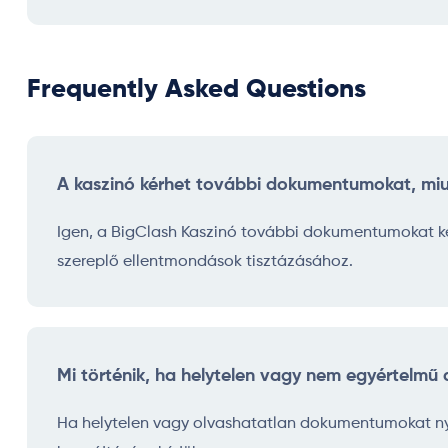
Frequently Asked Questions
A kaszinó kérhet további dokumentumokat, miu
Igen, a BigClash Kaszinó további dokumentumokat ké
szereplő ellentmondások tisztázásához.
Mi történik, ha helytelen vagy nem egyértelm
Ha helytelen vagy olvashatatlan dokumentumokat nyúj