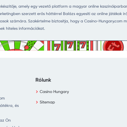
készítője, amely egy vezető platform a magyar online kaszinóiparban
arketingben szerzett erős háttérrel Balázs egyesíti az online játékok i
átékosok számára. Szakértelme biztosítja, hogy a Casino-Hungary.com
nek hiteles információkat.
Rólunk
Casino Hungary
lom
Sitemap
játékra, és
 az Ön