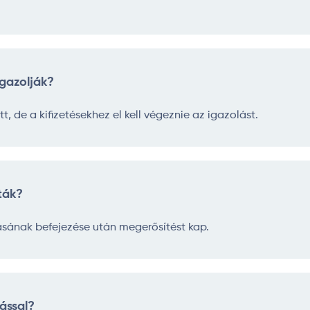
igazolják?
t, de a kifizetésekhez el kell végeznie az igazolást.
ták?
sának befejezése után megerősítést kap.
ással?