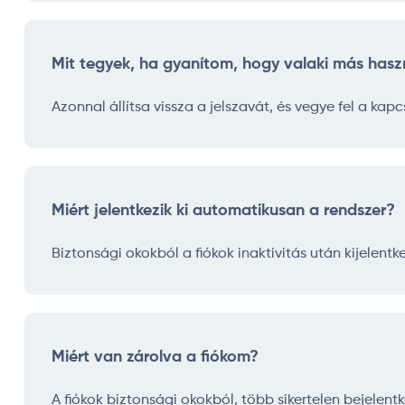
Mit tegyek, ha gyanítom, hogy valaki más hasz
Azonnal állítsa vissza a jelszavát, és vegye fel a ka
Miért jelentkezik ki automatikusan a rendszer?
Biztonsági okokból a fiókok inaktivitás után kijelent
Miért van zárolva a fiókom?
A fiókok biztonsági okokból, több sikertelen bejelen