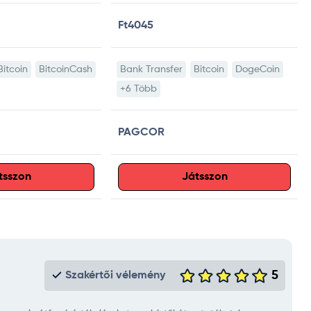
Ft4045
Bitcoin
BitcoinCash
Bank Transfer
Bitcoin
DogeCoin
+6 Több
PAGCOR
tsszon
Játsszon
5
Szakértői vélemény