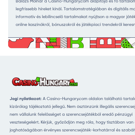
Balázs Molnár a Casino-Hungary.com alapítója és fő tartalom
legfrissebb híreket kínál. Tartalomstratégiában és digitális m
informatív és lebilincselő tartalmakat nyújtson a magyar j
online kaszinókról, bónuszokról és játékpiaci trendekről keres
Jogi nyilatkozat:
A Casino-Hungary.com oldalon található tarta
kizárólag tájékoztató jellegű. Nem ösztönzünk illegális szerencse
nem vállalunk felelősséget a szerencsejátékból eredő pénzügyi
veszteségekért. Kérjük, győződjön meg róla, hogy tisztában van
joghatóságában érvényes szerencsejáték-korhatárral és szabál