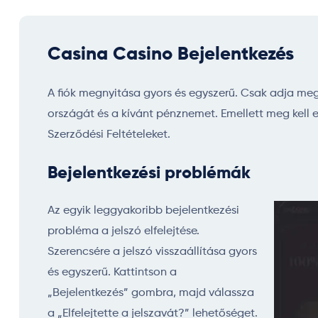
Casina Casino Bejelentkezés
A fiók megnyitása gyors és egyszerű. Csak adja meg 
országát és a kívánt pénznemet. Emellett meg kell e
Szerződési Feltételeket.
Bejelentkezési problémák
Az egyik leggyakoribb bejelentkezési
probléma a jelszó elfelejtése.
Szerencsére a jelszó visszaállítása gyors
és egyszerű. Kattintson a
„Bejelentkezés” gombra, majd válassza
a „Elfelejtette a jelszavát?” lehetőséget.