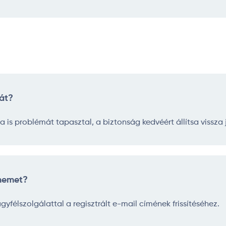
bát?
a is problémát tapasztal, a biztonság kedvéért állítsa vissza 
ímemet?
gyfélszolgálattal a regisztrált e-mail címének frissítéséhez.