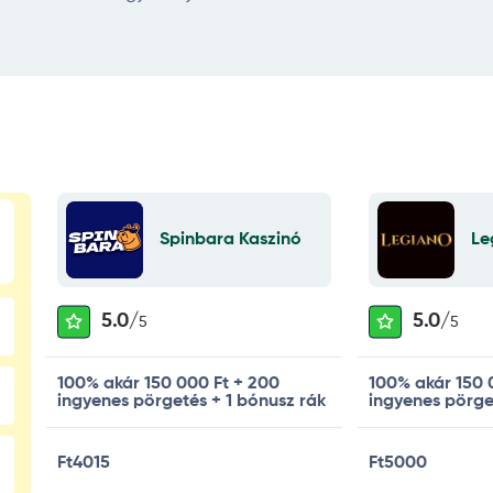
Spinbara Kaszinó
Le
5.0/
5.0/
5
5
100% akár 150 000 Ft + 200
100% akár 150 
ingyenes pörgetés + 1 bónusz rák
ingyenes pörge
Ft4015
Ft5000