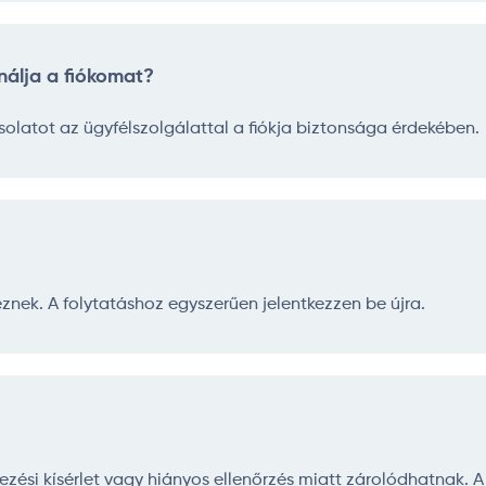
nálja a fiókomat?
pcsolatot az ügyfélszolgálattal a fiókja biztonsága érdekében.
keznek. A folytatáshoz egyszerűen jelentkezzen be újra.
tkezési kísérlet vagy hiányos ellenőrzés miatt zárolódhatnak