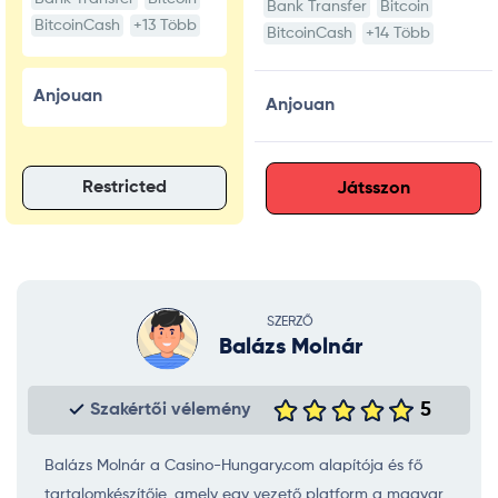
Bank Transfer
Bitcoin
BitcoinCash
+13 Több
BitcoinCash
+14 Több
Anjouan
Anjouan
Restricted
Játsszon
SZERZŐ
Balázs Molnár
5
Szakértői vélemény
Balázs Molnár a Casino-Hungary.com alapítója és fő
tartalomkészítője, amely egy vezető platform a magyar