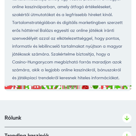
online kaszinóiparban, amely átfogó értékeléseket,
szakértői útmutatókat és a legfrissebb híreket kínál.
Tartalomstratégiában és digitális marketingben szerzett
erős háttérrel Balázs egyesíti az online játékok iránti
szenvedélyét azzal az elkötelezettséggel, hogy pontos,
informatív és lebilincselő tartalmakat nyújtson a magyar
játékosok számára. Szakértelme biztosítja, hogy a
Casino-Hungary.com megbízható forrás maradjon azok
számára, akik a legjobb online kaszinókról, bónuszokról
és játékpiaci trendekről keresnek hiteles információkat.
Rólunk
Trending kaszinók