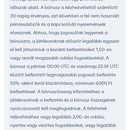
időszak alatt. A bónusz a kézhezvételtől számított
30 napig érvényes, ezt követően a fel nem használt
pénzeszközök és a kapcsolódó nyeremények
elvesznek. Ahhoz, hogy jogosultak legyenek a
bónuszra, a játékosoknak először legalább egyszer
el kell játszaniuk a kezdeti befizetésüket 1,50-es
vagy annál magasabb oddsú fogadásokkal. A
bónusz a péntek 00:00 UTC és vasárnap 23:59 UTC
között befizetett legmagasabb jogosult befizetés
50%-aként kerül kiszámításra, minimum 6000 Ft
befizetéssel. A bónuszösszeg kifizetéséhez a
játékosoknak a befizetés és a bónusz összegének
nyolcszorosát kell megfogadniuk. A feltételek
teljesítéséhez vagy legalább 2,00-ás oddsú,
nyertes vagy vesztes fogadásokat, vagy legalább