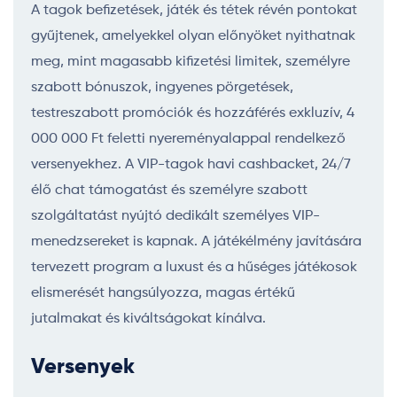
A tagok befizetések, játék és tétek révén pontokat
gyűjtenek, amelyekkel olyan előnyöket nyithatnak
meg, mint magasabb kifizetési limitek, személyre
szabott bónuszok, ingyenes pörgetések,
testreszabott promóciók és hozzáférés exkluzív, 4
000 000 Ft feletti nyereményalappal rendelkező
versenyekhez. A VIP-tagok havi cashbacket, 24/7
élő chat támogatást és személyre szabott
szolgáltatást nyújtó dedikált személyes VIP-
menedzsereket is kapnak. A játékélmény javítására
tervezett program a luxust és a hűséges játékosok
elismerését hangsúlyozza, magas értékű
jutalmakat és kiváltságokat kínálva.
Versenyek