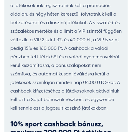
a játékosoknak regisztrálniuk kell a promóciós
oldalon, és négy héten keresztül folytatniuk kell a
befizetéseket és a kaszinójátékokat. A visszatérítés
százalékos mértéke és a limit a VIP szinttől függően
változik, a VIP 2 szint 3% és 40 000 Ft, a VIP 5 szint
pedig 15% és 160 000 Ft. A cashback a valódi
pénzben tett tétekből és a valódi nyereményekből
kerül kiszámításra, a bónuszalapokat nem
számítva, és automatikusan jóváírásra kerül a
játékosok számláján minden nap 04:00 UTC-kor. A
cashback kifizetéséhez a játékosoknak aktiválniuk
kell azt a Saját bónuszok részben, és egyszer be
kell tennie azt a jogosult kaszinó játékokban.
10% sport cashback bónusz,