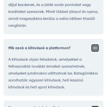
díjjal kezdenek, és a játék során pontokat vagy
krediteket szereznek. Minél többet játszol és nyersz,
annál magasabbra kerülsz a valós időben frissülő
ranglistán.
Mik azok a kihívások a platformon?
A kihívások olyan feladatok, amelyekkel a
felhasználók további érméket szerezhetnek,
amelyeket jutalmakra válthatnak be. Kategóriákba
sorolhatók: egyszeri kihívások, heti kaszinó
kihívások és heti sport kihívások.