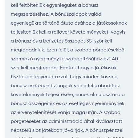
kell feltölteniük egyenlegüket a bónusz
megszerzéséhez. A bónuszalapok valódi
egyenlegükre történő átutalásához a játékosoknak
teljesíteniük kell a rollover követelményeket, vagyis
a bónusz és a befizetés összegét 35-ször kell
megfogadniuk. Ezen felül, a szabad pörgetésekből
származó nyeremény felszabadításához azt 40-
szer kell megfogadni. Fontos, hogy a játékosok
tisztában legyenek azzal, hogy minden kaszinó
bónusz esetében tíz napjuk van a felszabadítási
követelmények teljesítésére; ennek elmulasztása a
bónusz összegének és az esetleges nyereménynek
az érvénytelenítését vonja maga után. A szabad
pörgetéseket az adminisztráció által kiválasztott
népszerű slot játékban jóváírják. A bónuszpénzzel