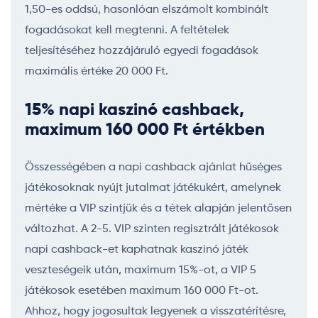
1,50-es oddsú, hasonlóan elszámolt kombinált
fogadásokat kell megtenni. A feltételek
teljesítéséhez hozzájáruló egyedi fogadások
maximális értéke 20 000 Ft.
15% napi kaszinó cashback,
maximum 160 000 Ft értékben
Összességében a napi cashback ajánlat hűséges
játékosoknak nyújt jutalmat játékukért, amelynek
mértéke a VIP szintjük és a tétek alapján jelentősen
változhat. A 2-5. VIP szinten regisztrált játékosok
napi cashback-et kaphatnak kaszinó játék
veszteségeik után, maximum 15%-ot, a VIP 5
játékosok esetében maximum 160 000 Ft-ot.
Ahhoz, hogy jogosultak legyenek a visszatérítésre,