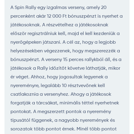
A Spin Rally egy izgalmas verseny, amely 20
percenként akár 12 000 Ft bónuszpénzt is nyerhet a
játékosoknak. A részvételhez a játékosoknak
először regisztrálniuk kell, majd el kell kezdeniük a
nyerőgépeken játszani. A cél az, hogy a legjobb
helyezésekben végezzenek, hogy megszerezzék a
bónuszpénzt. A verseny 15 perces rallykból áll, és a
játékosok a Rally időzítőt követve láthatják, mikor
ér véget. Ahhoz, hogy jogosultak legyenek a
nyereményre, legalább 10 résztvevőnek kell
csatlakoznia a versenyhez. Ahogy a játékosok
forgatják a tárcsákat, minimális téttel nyerhetnek
pontokat. A megszerzett pontok a nyeremény
típusától függenek, a nagyobb nyeremények és
sorozatok több pontot érnek. Minél több pontot