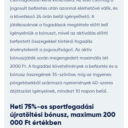
csomagokban kerül kiosztásra. Az első csomag a
jogosult befizetés után azonnal elérhetővé válik, és
a következő 24 órán belül igényelhető. A
játékosoknak a fogadások megtétele előtt kell
igényelniük a bónuszt, mivel az aktiválás előtti
befizetett összegekkel történő fogadás
érvényteleníti a jogosultságot. Az aktív
bónuszjáték során megengedett maximális tét
2000 Ft. A fogadási követelmények a befizetés és a
bónusz összegének 35-szöröse, míg az ingyenes
pörgetésekből származó nyeremények 40-szeres
átjátszást igényelnek, mindezt 10 napon belül.
Heti 75%-os sportfogadási
újratöltési bónusz, maximum 200
000 Ft értékben