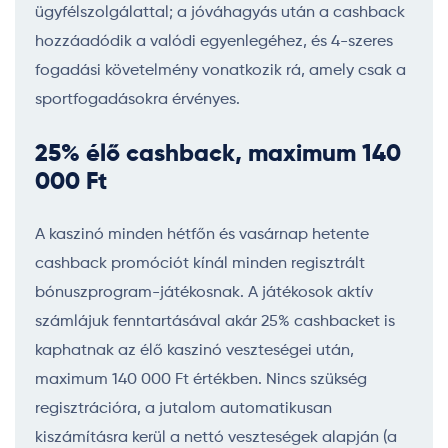
ügyfélszolgálattal; a jóváhagyás után a cashback
hozzáadódik a valódi egyenlegéhez, és 4-szeres
fogadási követelmény vonatkozik rá, amely csak a
sportfogadásokra érvényes.
25% élő cashback, maximum 140
000 Ft
A kaszinó minden hétfőn és vasárnap hetente
cashback promóciót kínál minden regisztrált
bónuszprogram-játékosnak. A játékosok aktív
számlájuk fenntartásával akár 25% cashbacket is
kaphatnak az élő kaszinó veszteségei után,
maximum 140 000 Ft értékben. Nincs szükség
regisztrációra, a jutalom automatikusan
kiszámításra kerül a nettó veszteségek alapján (a