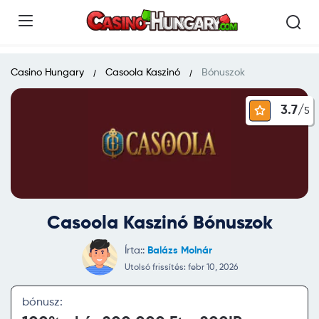
Casino Hungary
Casoola Kaszinó
Bónuszok
3.7/
5
Casoola Kaszinó Bónuszok
Írta::
Balázs Molnár
Utolsó frissítés: febr 10, 2026
bónusz: