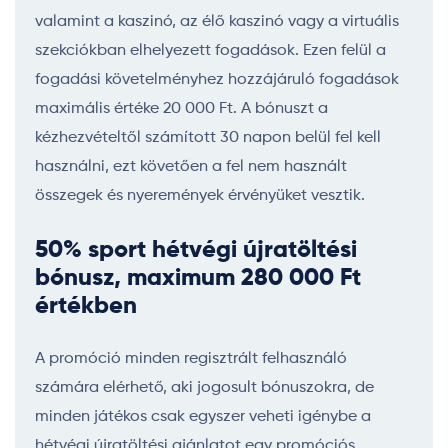
valamint a kaszinó, az élő kaszinó vagy a virtuális
szekciókban elhelyezett fogadások. Ezen felül a
fogadási követelményhez hozzájáruló fogadások
maximális értéke 20 000 Ft. A bónuszt a
kézhezvételtől számított 30 napon belül fel kell
használni, ezt követően a fel nem használt
összegek és nyeremények érvényüket vesztik.
50% sport hétvégi újratöltési
bónusz, maximum 280 000 Ft
értékben
A promóció minden regisztrált felhasználó
számára elérhető, aki jogosult bónuszokra, de
minden játékos csak egyszer veheti igénybe a
hétvégi újratöltési ajánlatot egy promóciós