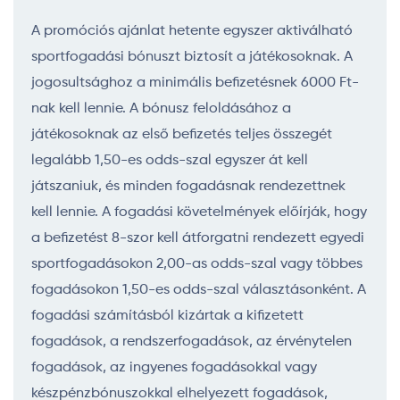
A promóciós ajánlat hetente egyszer aktiválható
sportfogadási bónuszt biztosít a játékosoknak. A
jogosultsághoz a minimális befizetésnek 6000 Ft-
nak kell lennie. A bónusz feloldásához a
játékosoknak az első befizetés teljes összegét
legalább 1,50-es odds-szal egyszer át kell
játszaniuk, és minden fogadásnak rendezettnek
kell lennie. A fogadási követelmények előírják, hogy
a befizetést 8-szor kell átforgatni rendezett egyedi
sportfogadásokon 2,00-as odds-szal vagy többes
fogadásokon 1,50-es odds-szal választásonként. A
fogadási számításból kizártak a kifizetett
fogadások, a rendszerfogadások, az érvénytelen
fogadások, az ingyenes fogadásokkal vagy
készpénzbónuszokkal elhelyezett fogadások,