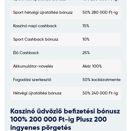
Sport hétvégi újratöltési bónusz
50% 280 000 Ft-ig
Kaszinó napi cashback
15%
Sport Cashback bónusz
10%
Élő Cashback
25%
Akkumulátor-növelés
Akár 100%
Fogadási szerkesztő
50% kockázatmentes 20 
Hétvégi újratöltési bónusz
50% 240 000 Ft-ig
Kaszinó üdvözlő befizetési bónusz
100% 200 000 Ft-ig Plusz 200
ingyenes pörgetés