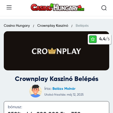
Casino Hungary
Crownplay Kaszinó
Belépés
4.4/
5
Crownplay Kaszinó Belépés
Írta::
Balázs Molnár
Utolsó frissítés: máj 12, 2025
bónusz: