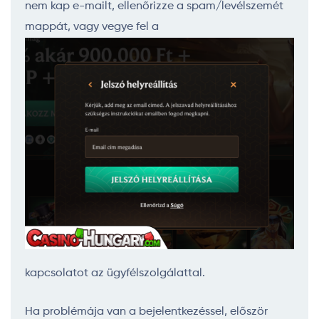
nem kap e-mailt, ellenőrizze a spam/levélszemét
mappát, vagy vegye fel a
kapcsolatot az ügyfélszolgálattal.
Ha problémája van a bejelentkezéssel, először