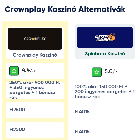
Crownplay Kaszinó Alternatívák
Spinbara Kaszinó
Crownplay Kaszinó
4.4/
5
5.0/
5
250% akár 900 000 Ft
100% akár 150 000 Ft +
+ 350 ingyenes
200 ingyenes pörgetés + 1
pörgetés + 1 bónusz
bónusz rák
rák
Ft7500
Ft4015
Ft7500
Ft4015