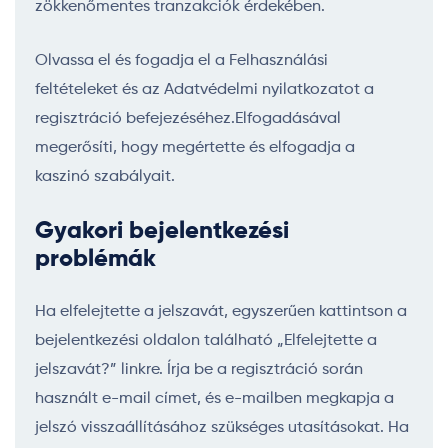
zökkenőmentes tranzakciók érdekében.
Olvassa el és fogadja el a Felhasználási
feltételeket és az Adatvédelmi nyilatkozatot a
regisztráció befejezéséhez.Elfogadásával
megerősíti, hogy megértette és elfogadja a
kaszinó szabályait.
Gyakori bejelentkezési
problémák
Ha elfelejtette a jelszavát, egyszerűen kattintson a
bejelentkezési oldalon található „Elfelejtette a
jelszavát?” linkre. Írja be a regisztráció során
használt e-mail címet, és e-mailben megkapja a
jelszó visszaállításához szükséges utasításokat. Ha