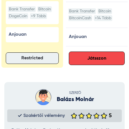
Bank Transfer
Bitcoin
Bank Transfer
Bitcoin
DogeCoin
+9 Több
BitcoinCash
+14 Több
Anjouan
Anjouan
Restricted
Játsszon
SZERZŐ
Balázs Molnár
5
Szakértői vélemény