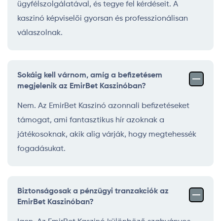
ügyfélszolgálatával, és tegye fel kérdéseit. A
kaszinó képviselői gyorsan és professzionálisan
válaszolnak.
Sokáig kell várnom, amíg a befizetésem
megjelenik az EmirBet Kaszinóban?
Nem. Az EmirBet Kaszinó azonnali befizetéseket
támogat, ami fantasztikus hír azoknak a
játékosoknak, akik alig várják, hogy megtehessék
fogadásukat.
Biztonságosak a pénzügyi tranzakciók az
EmirBet Kaszinóban?