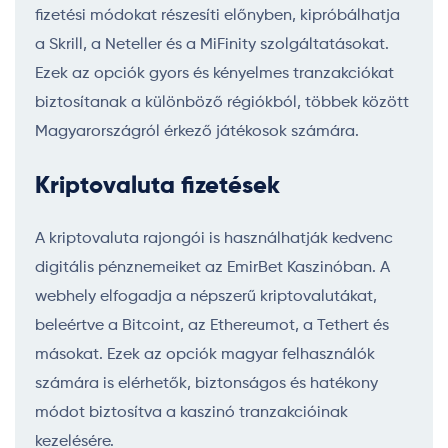
fizetési módokat részesíti előnyben, kipróbálhatja
a Skrill, a Neteller és a MiFinity szolgáltatásokat.
Ezek az opciók gyors és kényelmes tranzakciókat
biztosítanak a különböző régiókból, többek között
Magyarországról érkező játékosok számára.
Kriptovaluta fizetések
A kriptovaluta rajongói is használhatják kedvenc
digitális pénznemeiket az EmirBet Kaszinóban. A
webhely elfogadja a népszerű kriptovalutákat,
beleértve a Bitcoint, az Ethereumot, a Tethert és
másokat. Ezek az opciók magyar felhasználók
számára is elérhetők, biztonságos és hatékony
módot biztosítva a kaszinó tranzakcióinak
kezelésére.