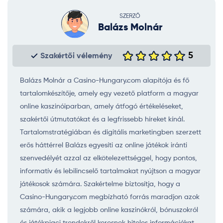
SZERZŐ
Balázs Molnár
5
Szakértői vélemény
Balázs Molnár a Casino-Hungary.com alapítója és fő
tartalomkészítője, amely egy vezető platform a magyar
online kaszinóiparban, amely átfogó értékeléseket,
szakértői útmutatókat és a legfrissebb híreket kínál.
Tartalomstratégiában és digitális marketingben szerzett
erős háttérrel Balázs egyesíti az online játékok iránti
szenvedélyét azzal az elkötelezettséggel, hogy pontos,
informatív és lebilincselő tartalmakat nyújtson a magyar
játékosok számára. Szakértelme biztosítja, hogy a
Casino-Hungary.com megbízható forrás maradjon azok
számára, akik a legjobb online kaszinókról, bónuszokról