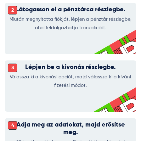
Látogasson el a pénztárca részlegbe.
2
Miután megnyitotta fiókját, lépjen a pénztár részlegbe,
ahol feldolgozhatja tranzakcióit.
Lépjen be a kivonás részlegbe.
3
Válassza ki a kivonási opciót, majd válassza ki a kívánt
fizetési módot.
Adja meg az adatokat, majd erősítse
4
meg.