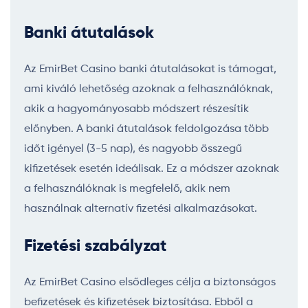
Banki átutalások
Az EmirBet Casino banki átutalásokat is támogat,
ami kiváló lehetőség azoknak a felhasználóknak,
akik a hagyományosabb módszert részesítik
előnyben. A banki átutalások feldolgozása több
időt igényel (3-5 nap), és nagyobb összegű
kifizetések esetén ideálisak. Ez a módszer azoknak
a felhasználóknak is megfelelő, akik nem
használnak alternatív fizetési alkalmazásokat.
Fizetési szabályzat
Az EmirBet Casino elsődleges célja a biztonságos
befizetések és kifizetések biztosítása. Ebből a