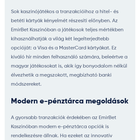
Sok kaszinójátékos a tranzakcióihoz a hitel- és
betéti kártyák kényelmét részesíti előnyben. Az
EmirBet Kaszinóban a játékosok teljes mértékben
kihasználhatják a világ két legelterjedtebb
opcióját: a Visa és a MasterCard kártyákat. Ez
kiváló hír minden felhasználó számára, beleértve a
magyar játékosokat is, akik így bonyodalom nélkül
élvezhetik a megszokott, megbízható banki
módszereket.
Modern e-pénztárca megoldások
A gyorsabb tranzakciók érdekében az EmirBet
Kaszinóban modern e-pénztárca opciók is
rendelkezésre állnak. Ha ezeket az innovatív