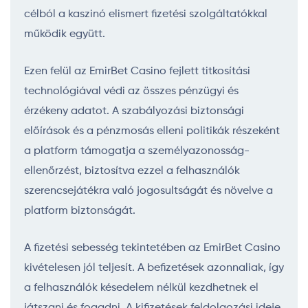
célból a kaszinó elismert fizetési szolgáltatókkal
működik együtt.
Ezen felül az EmirBet Casino fejlett titkosítási
technológiával védi az összes pénzügyi és
érzékeny adatot. A szabályozási biztonsági
előírások és a pénzmosás elleni politikák részeként
a platform támogatja a személyazonosság-
ellenőrzést, biztosítva ezzel a felhasználók
szerencsejátékra való jogosultságát és növelve a
platform biztonságát.
A fizetési sebesség tekintetében az EmirBet Casino
kivételesen jól teljesít. A befizetések azonnaliak, így
a felhasználók késedelem nélkül kezdhetnek el