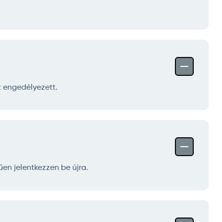
t engedélyezett.
űen jelentkezzen be újra.