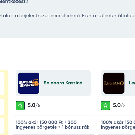
elentkezést?
ései alatt a bejelentkezés nem elérhető. Ezek a szünetek álta
Spinbara Kaszinó
Le
5.0/
5.0/
5
5
100% akár 150 000 Ft + 200
100% akár 150 
ingyenes pörgetés + 1 bónusz rák
ingyenes pörge