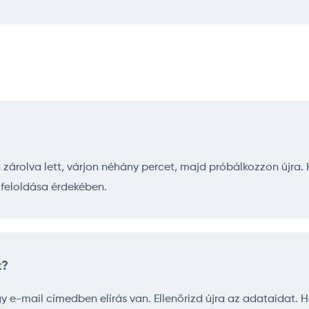
tán zárolva lett, várjon néhány percet, majd próbálkozzon újra.
 feloldása érdekében.
k?
y e-mail címedben elírás van. Ellenőrizd újra az adataidat. 