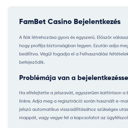
FamBet Casino Bejelentkezés
A fiók létrehozása gyors és egyszerű. Először válas
hogy profilja biztonságban legyen. Ezután adja me
beállítva. Végül fogadja el a Felhasználási feltétele
befejeződik.
Problémája van a bejelentkezésse
Ha elfelejtette a jelszavát, egyszerűen kattintson a 
linkre. Adja meg a regisztráció során használt e-ma
jelszó automatikus visszaállításához szükséges uta
mappát, vagy vegye fel a kapcsolatot az ügyfélszol