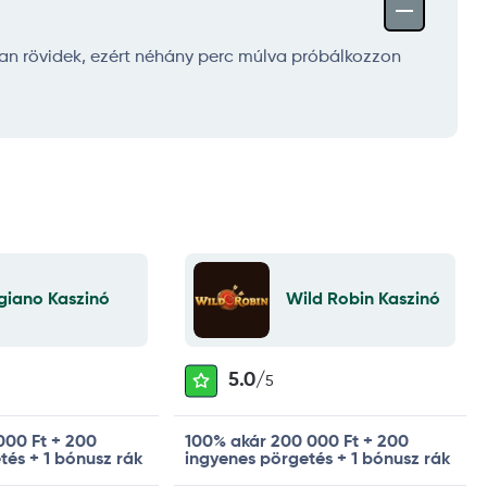
lában rövidek, ezért néhány perc múlva próbálkozzon
giano Kaszinó
Wild Robin Kaszinó
5.0/
5
000 Ft + 200
100% akár 200 000 Ft + 200
tés + 1 bónusz rák
ingyenes pörgetés + 1 bónusz rák