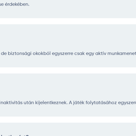
se érdekében.
t, de biztonsági okokból egyszerre csak egy aktív munkamene
inaktivitás után kijelentkeznek. A játék folytatásához egyszer