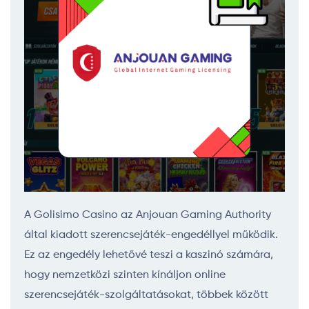
A Golisimo Casino az Anjouan Gaming Authority
által kiadott szerencsejáték-engedéllyel működik.
Ez az engedély lehetővé teszi a kaszinó számára,
hogy nemzetközi szinten kínáljon online
szerencsejáték-szolgáltatásokat, többek között