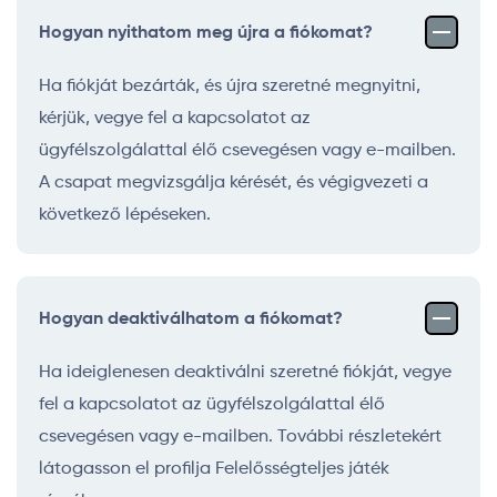
Hogyan nyithatom meg újra a fiókomat?
Ha fiókját bezárták, és újra szeretné megnyitni,
kérjük, vegye fel a kapcsolatot az
ügyfélszolgálattal élő csevegésen vagy e-mailben.
A csapat megvizsgálja kérését, és végigvezeti a
következő lépéseken.
Hogyan deaktiválhatom a fiókomat?
Ha ideiglenesen deaktiválni szeretné fiókját, vegye
fel a kapcsolatot az ügyfélszolgálattal élő
csevegésen vagy e-mailben. További részletekért
látogasson el profilja Felelősségteljes játék