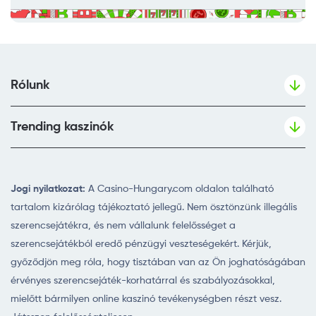
Rólunk
Trending kaszinók
Jogi nyilatkozat:
A Casino-Hungary.com oldalon található
tartalom kizárólag tájékoztató jellegű. Nem ösztönzünk illegális
szerencsejátékra, és nem vállalunk felelősséget a
szerencsejátékból eredő pénzügyi veszteségekért. Kérjük,
győződjön meg róla, hogy tisztában van az Ön joghatóságában
érvényes szerencsejáték-korhatárral és szabályozásokkal,
mielőtt bármilyen online kaszinó tevékenységben részt vesz.