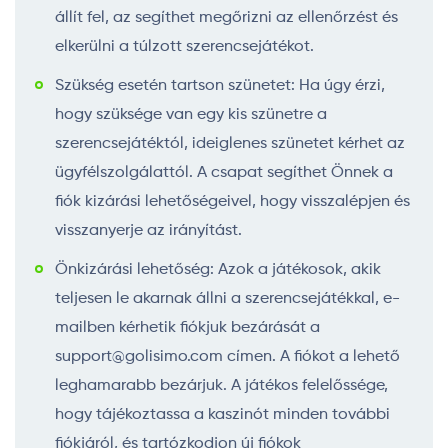
állít fel, az segíthet megőrizni az ellenőrzést és
elkerülni a túlzott szerencsejátékot.
Szükség esetén tartson szünetet: Ha úgy érzi,
hogy szüksége van egy kis szünetre a
szerencsejátéktól, ideiglenes szünetet kérhet az
ügyfélszolgálattól. A csapat segíthet Önnek a
fiók kizárási lehetőségeivel, hogy visszalépjen és
visszanyerje az irányítást.
Önkizárási lehetőség: Azok a játékosok, akik
teljesen le akarnak állni a szerencsejátékkal, e-
mailben kérhetik fiókjuk bezárását a
support@golisimo.com
címen. A fiókot a lehető
leghamarabb bezárjuk. A játékos felelőssége,
hogy tájékoztassa a kaszinót minden további
fiókjáról, és tartózkodjon új fiókok