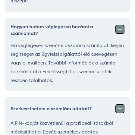
részébe.
Hogyan tudom véglegesen bezárni a
számlámat?
Ha véglegesen szeretné bezárni a számláját, kérjen
segítséget az ügyfélszolgálattól élő csevegésen
vagy e-mailben. További információk a számla
bezárásáról a Felelősségteljes szerencsejáték
részben találhatók.
Szerkeszthetem a számlám adatait?
A PIN-kódját közvetlenül a profilbeállításokból
módosíthatja. Egyéb személyes adatok