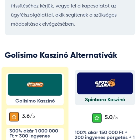
frissítéséhez kérjük, vegye fel a kapcsolatot az
ügyfélszolgálattal, akik segítenek a szükséges
módosítások elvégzésében.
Golisimo Kaszinó Alternatívák
Spinbara Kaszinó
Golisimo Kaszinó
3.6/
5
5.0/
5
300% akár 1 000 000
100% akár 150 000 Ft +
Ft + 300 ingyenes
200 ingyenes pörgetés + 1