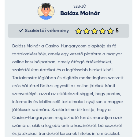
SZERZŐ
Balázs Molnár
5
Szakértői vélemény
Balázs Molnár a Casino-Hungary.com alapítója és fő
tartalomkészítője, amely egy vezető platform a magyar
online kaszinóiparban, amely átfogó értékeléseket,
szakértői útmutatókat és a legfrissebb híreket kínál.
Tartalomstratégiában és digitális marketingben szerzett
erős háttérrel Balázs egyesíti az online játékok iránti
szenvedélyét azzal az elkötelezettséggel, hogy pontos,
informatív és lebilincselő tartalmakat nyújtson a magyar
játékosok számára. Szakértelme biztosítja, hogy a
Casino-Hungary.com megbízható forrás maradjon azok
számára, akik a legjobb online kaszinókról, bónuszokról
és játékpiaci trendekről keresnek hiteles információkat.