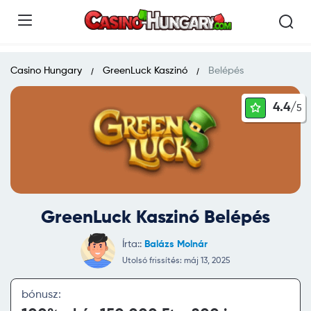
Casino Hungary
GreenLuck Kaszinó
Belépés
4.4/
5
GreenLuck Kaszinó Belépés
Írta::
Balázs Molnár
Utolsó frissítés: máj 13, 2025
bónusz: