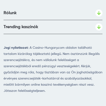
Rólunk
Trending kaszinók
Jogi nyilatkozat:
A Casino-Hungary.com oldalon található
tartalom kizárólag tájékoztató jellegű. Nem ösztönzünk illegális
szerencsejátékra, és nem vállalunk felelősséget a
szerencsejátékból eredő pénzügyi veszteségekért. Kérjük,
győződjön meg róla, hogy tisztában van az Ön joghatóságában
érvényes szerencsejáték-korhatárral és szabályozásokkal,
mielőtt bármilyen online kaszinó tevékenységben részt vesz.
Játsszon felelősségteljesen.