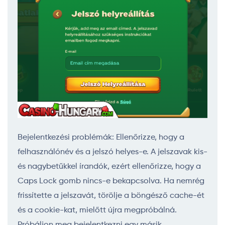
Bejelentkezési problémák: Ellenőrizze, hogy a
felhasználónév és a jelszó helyes-e. A jelszavak kis-
és nagybetűkkel írandók, ezért ellenőrizze, hogy a
Caps Lock gomb nincs-e bekapcsolva. Ha nemrég
frissítette a jelszavát, törölje a böngésző cache-ét
és a cookie-kat, mielőtt újra megpróbálná.
Próbáljon meg bejelentkezni egy másik