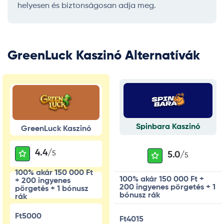
helyesen és biztonságosan adja meg.
GreenLuck Kaszinó Alternatívák
Spinbara Kaszinó
GreenLuck Kaszinó
4.4/
5
5.0/
5
100% akár 150 000 Ft
100% akár 150 000 Ft +
+ 200 ingyenes
200 ingyenes pörgetés + 1
pörgetés + 1 bónusz
bónusz rák
rák
Ft5000
Ft4015