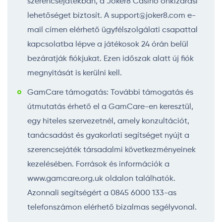
szerencsejátékban, a Joker8 Casino önkizárási
lehetőséget biztosít. A
support@joker8.com
e-
mail címen elérhető ügyfélszolgálati csapattal
kapcsolatba lépve a játékosok 24 órán belül
bezáratják fiókjukat. Ezen időszak alatt új fiók
megnyitását is kerülni kell.
GamCare támogatás: További támogatás és
útmutatás érhető el a GamCare-en keresztül,
egy hiteles szervezetnél, amely konzultációt,
tanácsadást és gyakorlati segítséget nyújt a
szerencsejáték társadalmi következményeinek
kezelésében. Források és információk a
www.gamcare.org.uk oldalon találhatók.
Azonnali segítségért a 0845 6000 133-as
telefonszámon elérhető bizalmas segélyvonal.