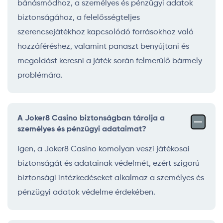
bánásmódhoz, a személyes és pénzügyi adatok
biztonságához, a felelősségteljes
szerencsejátékhoz kapcsolódó forrásokhoz való
hozzáféréshez, valamint panaszt benyújtani és
megoldást keresni a játék során felmerülő bármely
problémára.
A Joker8 Casino biztonságban tárolja a
személyes és pénzügyi adataimat?
Igen, a Joker8 Casino komolyan veszi játékosai
biztonságát és adatainak védelmét, ezért szigorú
biztonsági intézkedéseket alkalmaz a személyes és
pénzügyi adatok védelme érdekében.