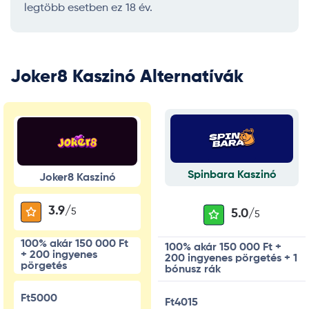
legtöbb esetben ez 18 év.
Joker8 Kaszinó Alternatívák
Spinbara Kaszinó
Joker8 Kaszinó
3.9/
5
5.0/
5
100% akár 150 000 Ft
100% akár 150 000 Ft +
+ 200 ingyenes
200 ingyenes pörgetés + 1
pörgetés
bónusz rák
Ft5000
Ft4015