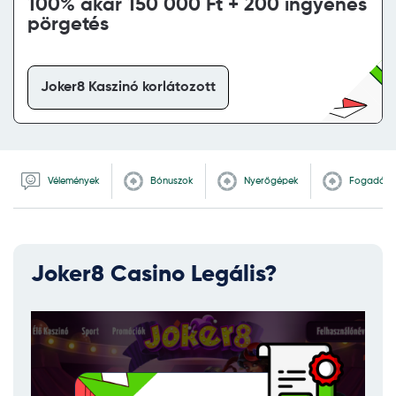
100% akár 150 000 Ft + 200 ingyenes
pörgetés
Joker8 Kaszinó korlátozott
Vélemények
Bónuszok
Nyerőgépek
Fogadáso
Joker8 Casino Legális?