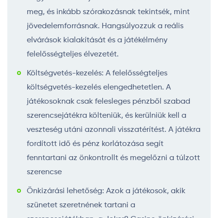
meg, és inkább szórakozásnak tekintsék, mint
jövedelemforrásnak. Hangsúlyozzuk a reális
elvárások kialakítását és a játékélmény
felelősségteljes élvezetét.
Költségvetés-kezelés: A felelősségteljes
költségvetés-kezelés elengedhetetlen. A
játékosoknak csak felesleges pénzből szabad
szerencsejátékra költeniük, és kerülniük kell a
veszteség utáni azonnali visszatérítést. A játékra
fordított idő és pénz korlátozása segít
fenntartani az önkontrollt és megelőzni a túlzott
szerencse
Önkizárási lehetőség: Azok a játékosok, akik
szünetet szeretnének tartani a