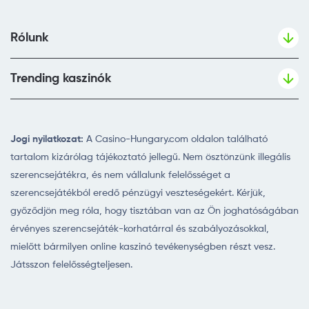
Rólunk
Trending kaszinók
Jogi nyilatkozat:
A Casino-Hungary.com oldalon található
tartalom kizárólag tájékoztató jellegű. Nem ösztönzünk illegális
szerencsejátékra, és nem vállalunk felelősséget a
szerencsejátékból eredő pénzügyi veszteségekért. Kérjük,
győződjön meg róla, hogy tisztában van az Ön joghatóságában
érvényes szerencsejáték-korhatárral és szabályozásokkal,
mielőtt bármilyen online kaszinó tevékenységben részt vesz.
Játsszon felelősségteljesen.