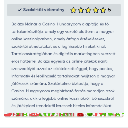
5
Szakértői vélemény
Balázs Molnár a Casino-Hungary.com alapítója és fő
tartalomkészítője, amely egy vezető platform a magyar
online kaszinóiparban, amely átfogó értékeléseket,
szakértői útmutatókat és a legfrissebb híreket kínál.
Tartalomstratégiában és digitális marketingben szerzett
erős háttérrel Balázs egyesíti az online játékok iránti
szenvedélyét azzal az elkötelezettséggel, hogy pontos,
informatív és lebilincselő tartalmakat nyújtson a magyar
játékosok számára. Szakértelme biztosítja, hogy a
Casino-Hungary.com megbízható forrás maradjon azok
számára, akik a legjobb online kaszinókról, bónuszokról
és játékpiaci trendekről keresnek hiteles információkat.