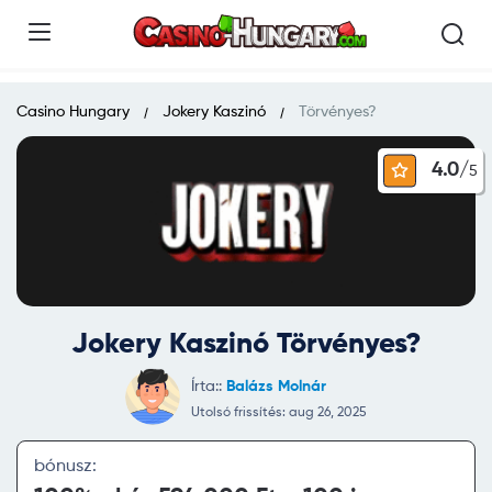
Casino Hungary
Jokery Kaszinó
Törvényes?
4.0/
5
Jokery Kaszinó Törvényes?
Írta::
Balázs Molnár
Utolsó frissítés: aug 26, 2025
bónusz: