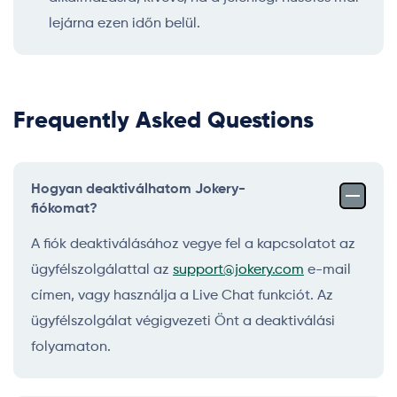
lejárna ezen időn belül.
Frequently Asked Questions
Hogyan deaktiválhatom Jokery-
fiókomat?
A fiók deaktiválásához vegye fel a kapcsolatot az
ügyfélszolgálattal az
support@jokery.com
e-mail
címen, vagy használja a Live Chat funkciót. Az
ügyfélszolgálat végigvezeti Önt a deaktiválási
folyamaton.