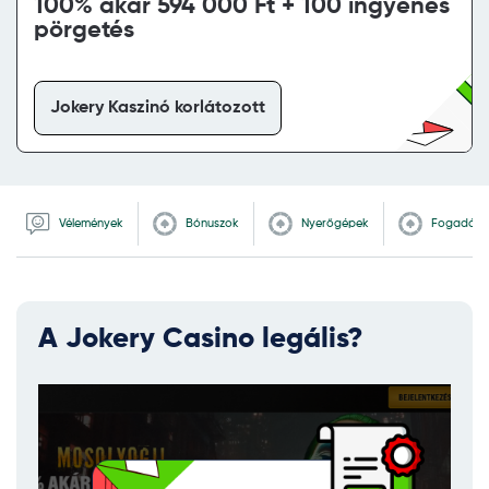
100% akár 594 000 Ft + 100 ingyenes
pörgetés
Jokery Kaszinó korlátozott
Vélemények
Bónuszok
Nyerőgépek
Fogadáso
A Jokery Casino legális?