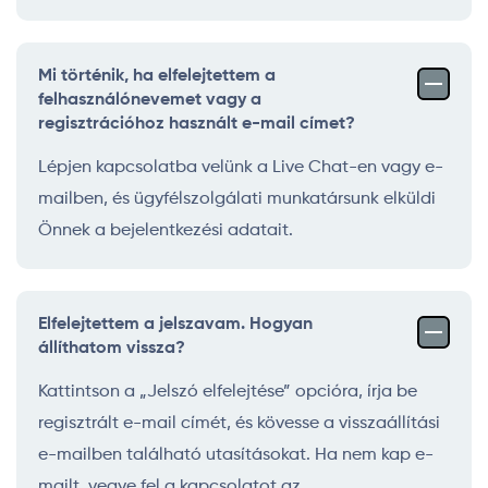
Mi történik, ha elfelejtettem a
felhasználónevemet vagy a
regisztrációhoz használt e-mail címet?
Lépjen kapcsolatba velünk a Live Chat-en vagy e-
mailben, és ügyfélszolgálati munkatársunk elküldi
Önnek a bejelentkezési adatait.
Elfelejtettem a jelszavam. Hogyan
állíthatom vissza?
Kattintson a „Jelszó elfelejtése” opcióra, írja be
regisztrált e-mail címét, és kövesse a visszaállítási
e-mailben található utasításokat. Ha nem kap e-
mailt, vegye fel a kapcsolatot az