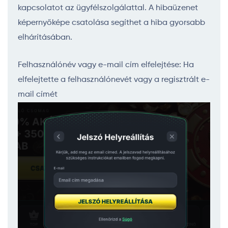
kapcsolatot az ügyfélszolgálattal. A hibaüzenet
képernyőképe csatolása segíthet a hiba gyorsabb
elhárításában.
Felhasználónév vagy e-mail cím elfelejtése: Ha
elfelejtette a felhasználónevét vagy a regisztrált e-
mail címét