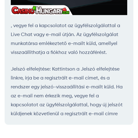
, vegye fel a kapcsolatot az ügyfélszolgálattal a
Live Chat vagy e-mail útján. Az ügyfélszolgálat
munkatársa emlékeztető e-mailt küld, amellyel
visszaállíthatja a fiókhoz való hozzáférést.
Jelszó elfelejtése: Kattintson a Jelszó elfelejtése
linkre, írja be a regisztrált e-mail címet, és a
rendszer egy jelszó-visszaállítási e-mailt küld. Ha
az e-mail nem érkezik meg, vegye fel a
kapcsolatot az ügyfélszolgálattal, hogy új jelszót
küldjenek közvetlenül a regisztrált e-mail címre