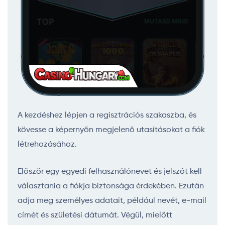
A kezdéshez lépjen a regisztrációs szakaszba, és
kövesse a képernyőn megjelenő utasításokat a fiók
létrehozásához.
Először egy egyedi felhasználónevet és jelszót kell
választania a fiókja biztonsága érdekében. Ezután
adja meg személyes adatait, például nevét, e-mail
címét és születési dátumát. Végül, mielőtt