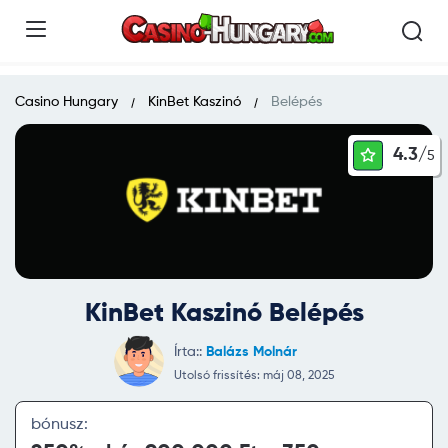
Casino Hungary
KinBet Kaszinó
Belépés
4.3/
5
KinBet Kaszinó Belépés
Írta::
Balázs Molnár
Utolsó frissítés: máj 08, 2025
bónusz: