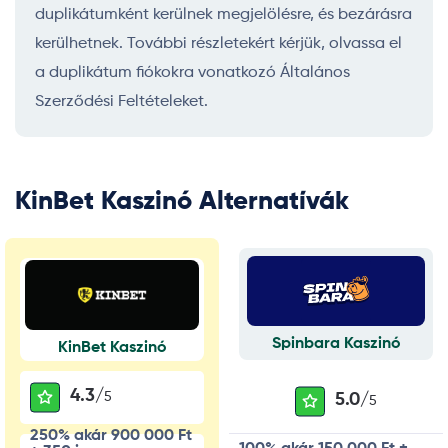
duplikátumként kerülnek megjelölésre, és bezárásra
kerülhetnek. További részletekért kérjük, olvassa el
a duplikátum fiókokra vonatkozó Általános
Szerződési Feltételeket.
KinBet Kaszinó Alternatívák
Spinbara Kaszinó
KinBet Kaszinó
4.3/
5
5.0/
5
250% akár 900 000 Ft