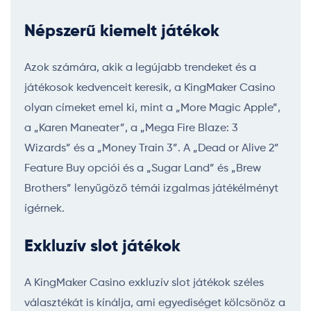
Népszerű kiemelt játékok
Azok számára, akik a legújabb trendeket és a
játékosok kedvenceit keresik, a KingMaker Casino
olyan címeket emel ki, mint a „More Magic Apple”,
a „Karen Maneater”, a „Mega Fire Blaze: 3
Wizards” és a „Money Train 3”. A „Dead or Alive 2”
Feature Buy opciói és a „Sugar Land” és „Brew
Brothers” lenyűgöző témái izgalmas játékélményt
ígérnek.
Exkluzív slot játékok
A KingMaker Casino exkluzív slot játékok széles
választékát is kínálja, ami egyediséget kölcsönöz a