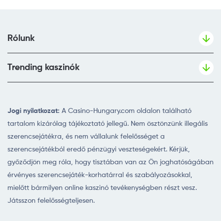
Rólunk
Trending kaszinók
Jogi nyilatkozat:
A Casino-Hungary.com oldalon található
tartalom kizárólag tájékoztató jellegű. Nem ösztönzünk illegális
szerencsejátékra, és nem vállalunk felelősséget a
szerencsejátékból eredő pénzügyi veszteségekért. Kérjük,
győződjön meg róla, hogy tisztában van az Ön joghatóságában
érvényes szerencsejáték-korhatárral és szabályozásokkal,
mielőtt bármilyen online kaszinó tevékenységben részt vesz.
Játsszon felelősségteljesen.