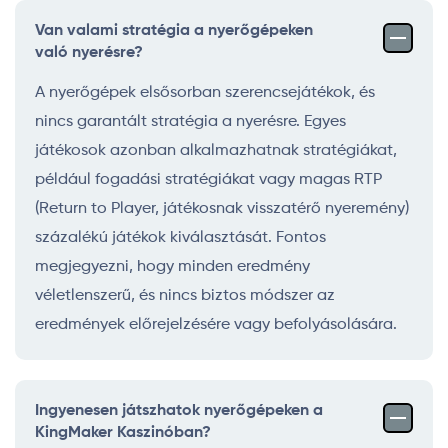
Van valami stratégia a nyerőgépeken
való nyerésre?
A nyerőgépek elsősorban szerencsejátékok, és
nincs garantált stratégia a nyerésre. Egyes
játékosok azonban alkalmazhatnak stratégiákat,
például fogadási stratégiákat vagy magas RTP
(Return to Player, játékosnak visszatérő nyeremény)
százalékú játékok kiválasztását. Fontos
megjegyezni, hogy minden eredmény
véletlenszerű, és nincs biztos módszer az
eredmények előrejelzésére vagy befolyásolására.
Ingyenesen játszhatok nyerőgépeken a
KingMaker Kaszinóban?