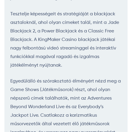
Tesztelje képességeit és stratégiáját a blackjack
asztaloknál, ahol olyan címeket talál, mint a Jade
Blackjack 2, a Power Blackjack és a Classic Free
Blackjack. A KingMaker Casino blackjack játékai
nagy felbontású videó streaminggel és interaktív
funkciókkal magával ragadó és izgalmas
játékélményt nyújtanak.
Egyedülálló és szórakoztató élményért nézd meg a
Game Shows (Játékműsorok) részt, ahol olyan
népszerű címek találhatók, mint az Adventures
Beyond Wonderland Live és az Everybody’s
Jackpot Live. Csatlakozz a karizmatikus
műsorvezetők által vezetett élő játékműsorok