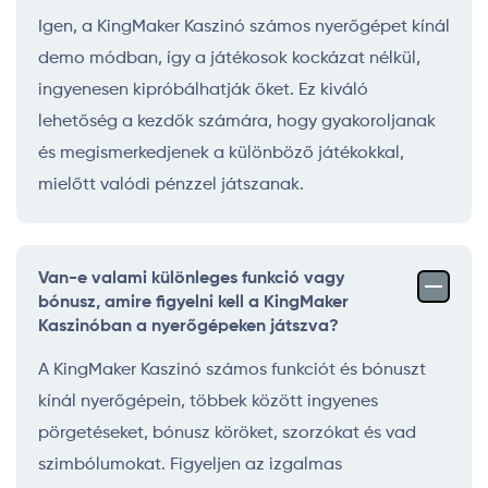
Igen, a KingMaker Kaszinó számos nyerőgépet kínál
demo módban, így a játékosok kockázat nélkül,
ingyenesen kipróbálhatják őket. Ez kiváló
lehetőség a kezdők számára, hogy gyakoroljanak
és megismerkedjenek a különböző játékokkal,
mielőtt valódi pénzzel játszanak.
Van-e valami különleges funkció vagy
bónusz, amire figyelni kell a KingMaker
Kaszinóban a nyerőgépeken játszva?
A KingMaker Kaszinó számos funkciót és bónuszt
kínál nyerőgépein, többek között ingyenes
pörgetéseket, bónusz köröket, szorzókat és vad
szimbólumokat. Figyeljen az izgalmas