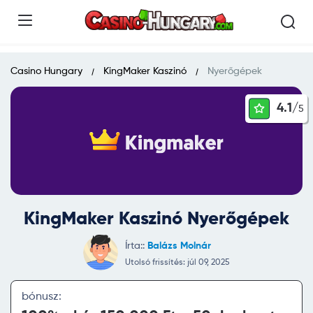
Casino Hungary
KingMaker Kaszinó
Nyerőgépek
4.1/
5
KingMaker Kaszinó Nyerőgépek
Írta::
Balázs Molnár
Utolsó frissítés: júl 09, 2025
bónusz: