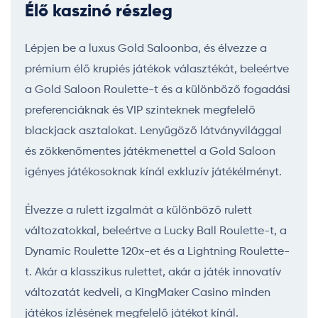
Élő kaszinó részleg
Lépjen be a luxus Gold Saloonba, és élvezze a
prémium élő krupiés játékok választékát, beleértve
a Gold Saloon Roulette-t és a különböző fogadási
preferenciáknak és VIP szinteknek megfelelő
blackjack asztalokat. Lenyűgöző látványvilággal
és zökkenőmentes játékmenettel a Gold Saloon
igényes játékosoknak kínál exkluzív játékélményt.
Élvezze a rulett izgalmát a különböző rulett
változatokkal, beleértve a Lucky Ball Roulette-t, a
Dynamic Roulette 120x-et és a Lightning Roulette-
t. Akár a klasszikus rulettet, akár a játék innovatív
változatát kedveli, a KingMaker Casino minden
játékos ízlésének megfelelő játékot kínál.