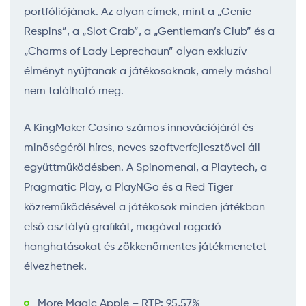
portfóliójának. Az olyan címek, mint a „Genie
Respins”, a „Slot Crab”, a „Gentleman’s Club” és a
„Charms of Lady Leprechaun” olyan exkluzív
élményt nyújtanak a játékosoknak, amely máshol
nem található meg.
A KingMaker Casino számos innovációjáról és
minőségéről híres, neves szoftverfejlesztővel áll
együttműködésben. A Spinomenal, a Playtech, a
Pragmatic Play, a PlayNGo és a Red Tiger
közreműködésével a játékosok minden játékban
első osztályú grafikát, magával ragadó
hanghatásokat és zökkenőmentes játékmenetet
élvezhetnek.
More Magic Apple – RTP: 95,57%