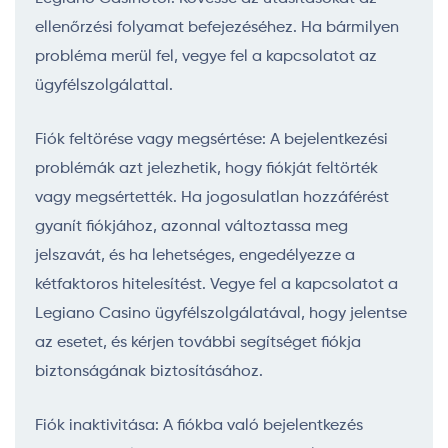
ellenőrzési folyamat befejezéséhez. Ha bármilyen
probléma merül fel, vegye fel a kapcsolatot az
ügyfélszolgálattal.
Fiók feltörése vagy megsértése: A bejelentkezési
problémák azt jelezhetik, hogy fiókját feltörték
vagy megsértették. Ha jogosulatlan hozzáférést
gyanít fiókjához, azonnal változtassa meg
jelszavát, és ha lehetséges, engedélyezze a
kétfaktoros hitelesítést. Vegye fel a kapcsolatot a
Legiano Casino ügyfélszolgálatával, hogy jelentse
az esetet, és kérjen további segítséget fiókja
biztonságának biztosításához.
Fiók inaktivitása: A fiókba való bejelentkezés