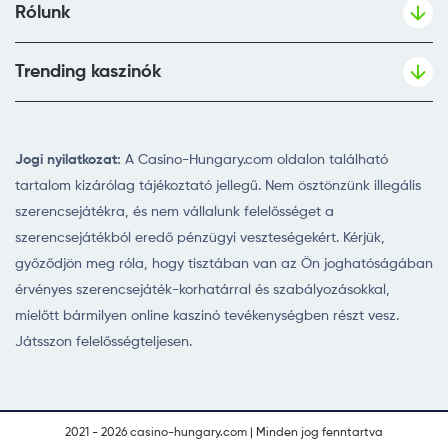
Rólunk
Trending kaszinók
Jogi nyilatkozat:
A Casino-Hungary.com oldalon található
tartalom kizárólag tájékoztató jellegű. Nem ösztönzünk illegális
szerencsejátékra, és nem vállalunk felelősséget a
szerencsejátékból eredő pénzügyi veszteségekért. Kérjük,
győződjön meg róla, hogy tisztában van az Ön joghatóságában
érvényes szerencsejáték-korhatárral és szabályozásokkal,
mielőtt bármilyen online kaszinó tevékenységben részt vesz.
Játsszon felelősségteljesen.
2021 - 2026 casino-hungary.com | Minden jog fenntartva