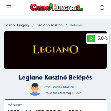
Casino Hungary
Legiano Kaszinó
Belépés
5.0/
5
Legiano Kaszinó Belépés
Írta::
Balázs Molnár
Utolsó frissítés: máj 14, 2025
bónusz: