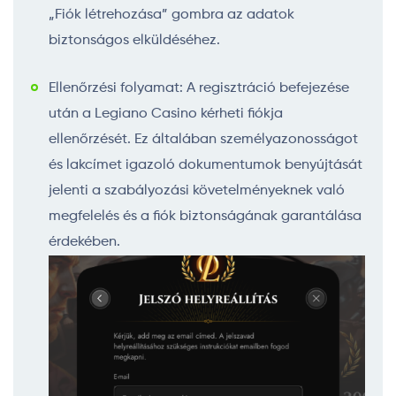
„Fiók létrehozása” gombra az adatok
biztonságos elküldéséhez.
Ellenőrzési folyamat: A regisztráció befejezése
után a Legiano Casino kérheti fiókja
ellenőrzését. Ez általában személyazonosságot
és lakcímet igazoló dokumentumok benyújtását
jelenti a szabályozási követelményeknek való
megfelelés és a fiók biztonságának garantálása
érdekében.