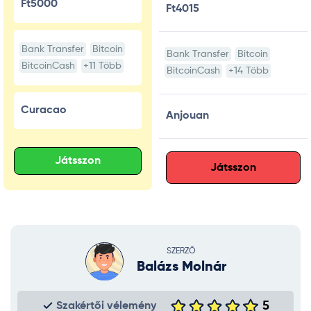
Ft5000
Ft4015
Bank Transfer
Bitcoin
Bank Transfer
Bitcoin
BitcoinCash
+11 Több
BitcoinCash
+14 Több
Curacao
Anjouan
Játsszon
Játsszon
SZERZŐ
Balázs Molnár
5
Szakértői vélemény