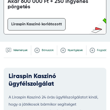
Akár 600 000 Ft + 250 ingyenes
pörgetés
Liraspin Kaszinó korlátozott
Vélemények
Bónuszok
Nyerőgépek
Fogadáso
Liraspin Kaszinó
ügyfélszolgálat
A Liraspin Kaszinó 24 órás ügyfélszolgálatot kínál,
hogy a játékosok bármikor segítséget