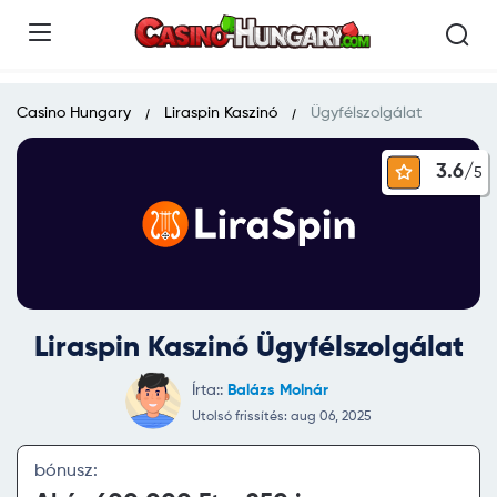
Casino Hungary
Liraspin Kaszinó
Ügyfélszolgálat
3.6/
5
Liraspin Kaszinó Ügyfélszolgálat
Írta::
Balázs Molnár
Utolsó frissítés: aug 06, 2025
bónusz: