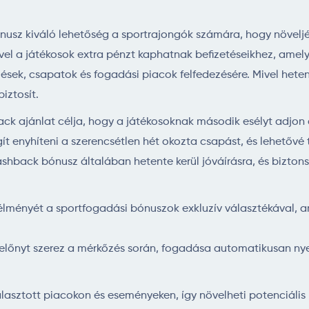
bónusz kiváló lehetőség a sportrajongók számára, hogy növelj
vel a játékosok extra pénzt kaphatnak befizetéseikhez, amel
zések, csapatok és fogadási piacok felfedezésére. Mivel het
iztosít.
ck ajánlat célja, hogy a játékosoknak második esélyt adjon 
gít enyhíteni a szerencsétlen hét okozta csapást, és lehetőv
ashback bónusz általában hetente kerül jóváírásra, és biztonsá
élményét a sportfogadási bónuszok exkluzív választékával, am
os előnyt szerez a mérkőzés során, fogadása automatikusan ny
asztott piacokon és eseményeken, így növelheti potenciális 