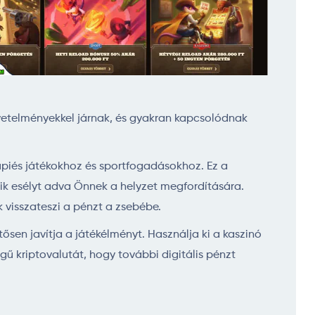
övetelményekkel járnak, és gyakran kapcsolódnak
upiés játékokhoz és sportfogadásokhoz. Ez a
dik esélyt adva Önnek a helyzet megfordítására.
 visszateszi a pénzt a zsebébe.
ősen javítja a játékélményt. Használja ki a kaszinó
gű kriptovalutát, hogy további digitális pénzt