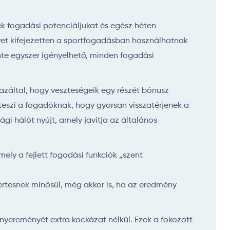
ék fogadási potenciáljukat és egész héten
yet kifejezetten a sportfogadásban használhatnak
ente egyszer igényelhető, minden fogadási
azáltal, hogy veszteségeik egy részét bónusz
é teszi a fogadóknak, hogy gyorsan visszatérjenek a
gi hálót nyújt, amely javítja az általános
ely a fejlett fogadási funkciók „szent
ertesnek minősül, még akkor is, ha az eredmény
nyereményét extra kockázat nélkül. Ezek a fokozott