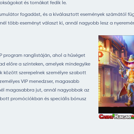
okságokat és tornákat fedik le.
mulátor fogadást, és a kiválasztott események számától füg
 minél több eseményt választ ki, annál nagyobb lesz a nyeremé
IP program ranglistáján, ahol a hűséget
ad előre a szinteken, amelyek mindegyike
k között szerepelnek személyre szabott
személyes VIP menedzser, magasabb
 Minél magasabbra jut, annál nagyobbak az
abott promóciókban és speciális bónusz