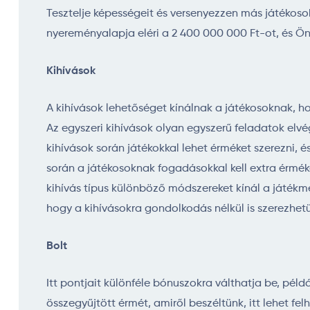
Tesztelje képességeit és versenyezzen más játékos
nyereményalapja eléri a 2 400 000 000 Ft-ot, és Ön 
Kihívások
A kihívások lehetőséget kínálnak a játékosoknak, h
Az egyszeri kihívások olyan egyszerű feladatok elvé
kihívások során játékokkal lehet érméket szerezni, é
során a játékosoknak fogadásokkal kell extra érméke
kihívás típus különböző módszereket kínál a játékme
hogy a kihívásokra gondolkodás nélkül is szerezhet
Bolt
Itt pontjait különféle bónuszokra válthatja be, pé
összegyűjtött érmét, amiről beszéltünk, itt lehet f