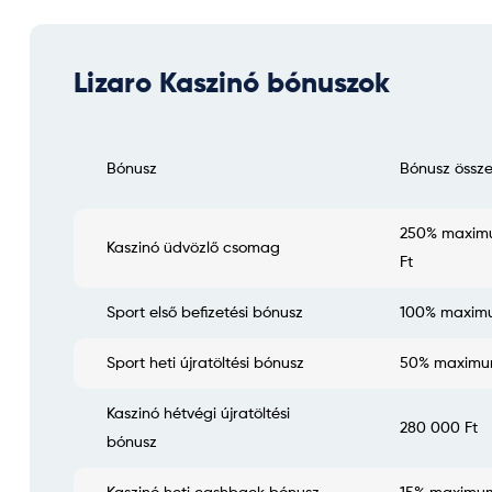
Lizaro Kaszinó bónuszok
Bónusz
Bónusz össz
250% maxim
Kaszinó üdvözlő csomag
Ft
Sport első befizetési bónusz
100% maximu
Sport heti újratöltési bónusz
50% maximu
Kaszinó hétvégi újratöltési
280 000 Ft
bónusz