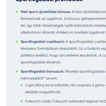
Heti sport újratöltési bónusz:
A heti újratöltési 
fenntartsák az izgalmat. A bónusz igénybevételé
fel, így több lehetőségük nyílik különböző mérkő
alkalomhoz állandó értéket és további izgalmat b
Sportfogadási cashback:
A sportfogadási cashba
készpénz formájában visszatéríti. Ez a funkció se
játékba anélkül, hogy újra kellene kezdeniük. A c
sportfogadási élményt.
Sportfogadási bónuszok
: Növelje sportfogadási 
hármasaként” ismert:
2 gól előny korai kifizetés: Ha csapata 2 gól
később megváltozik.
Fokozott odds: Fokozott oddsokat kaphat kivál