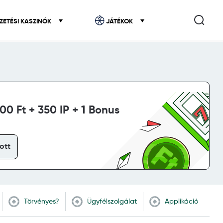
IZETÉSI KASZINÓK
JÁTÉKOK
0 Ft + 350 IP + 1 Bonus
ott
Törvényes?
Ügyfélszolgálat
Applikáció