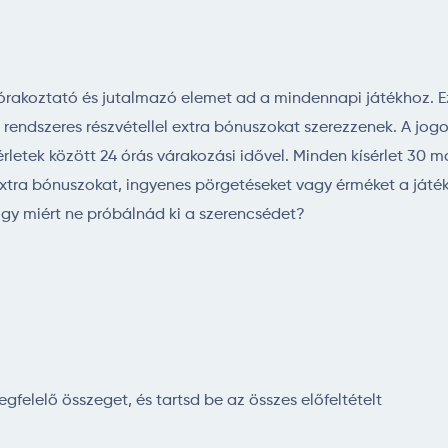
zórakoztató és jutalmazó elemet ad a mindennapi játékhoz. E
rendszeres részvétellel extra bónuszokat szerezzenek. A jogo
rletek között 24 órás várakozási idővel. Minden kísérlet 30
 extra bónuszokat, ingyenes pörgetéseket vagy érméket a ját
gy miért ne próbálnád ki a szerencsédet?
gfelelő összeget, és tartsd be az összes előfeltételt