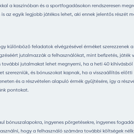
okkal a kaszinóban és a sportfogadásokon rendszeresen megr
is az egyik legjobb játékos lehet, aki ennek jelentős részét m
ogy különböző feladatok elvégzésével érméket szerezzenek a 
gzéséért jutalmazzák a felhasználókat, mint befizetés, játék v
s további jutalmakat lehet megnyerni, ha a heti 40 kihívásból 
t szerezniük, és bónuszokat kapnak, ha a visszaállítás előtti
neten és a részvételen alapuló érmék gyűjtésére, így a részvé
ünk pontokat.
ldául bónuszalapokra, ingyenes pörgetésekre, ingyenes fogadá
elhasználni, hogy a felhasználó számára további költségek nél