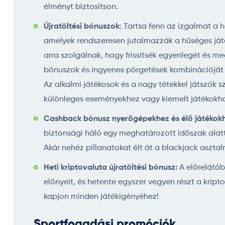
élményt biztosítson.
Újratöltési bónuszok
: Tartsa fenn az izgalmat a h
amelyek rendszeresen jutalmazzák a hűséges ját
arra szolgálnak, hogy frissítsék egyenlegét és me
bónuszok és ingyenes pörgetések kombinációját k
Az alkalmi játékosok és a nagy tétekkel játszók
különleges eseményekhez vagy kiemelt játékokho
Cashback bónusz nyerőgépekhez és élő játékok
biztonsági háló egy meghatározott időszak alatt 
Akár nehéz pillanatokat élt át a blackjack aszta
Heti kriptovaluta újratöltési bónusz:
A előrelátób
előnyeit, és hetente egyszer vegyen részt a kript
kapjon minden játékigényéhez!
Sportfogadási promóciók