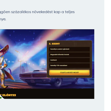
gően százalékos növekedést kap a teljes
nye.