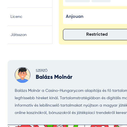
Anjouan
Licenc
Restricted
Játsszon
SZERZŐ
Balázs Molnár
Balázs Molnár a Casino-Hungary.com alapítója és fő tartalom
legfrissebb híreket kínál. Tartalomstratégiában és digitális m
informatív és lebilincselő tartalmakat nyújtson a magyar j
online kaszinókról, bónuszokról és játékpiaci trendekről keres