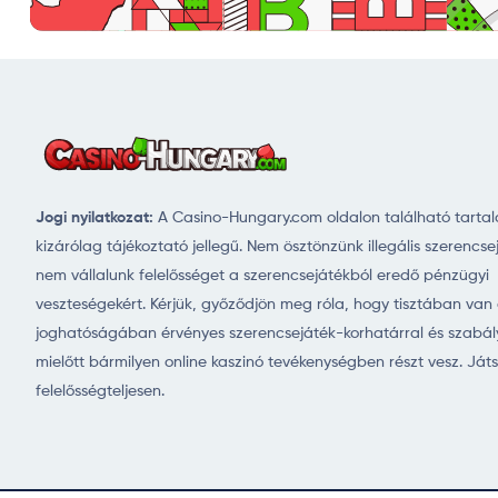
Jogi nyilatkozat:
A Casino-Hungary.com oldalon található tarta
kizárólag tájékoztató jellegű. Nem ösztönzünk illegális szerencse
nem vállalunk felelősséget a szerencsejátékból eredő pénzügyi
veszteségekért. Kérjük, győződjön meg róla, hogy tisztában van
joghatóságában érvényes szerencsejáték-korhatárral és szabál
mielőtt bármilyen online kaszinó tevékenységben részt vesz. Ját
felelősségteljesen.