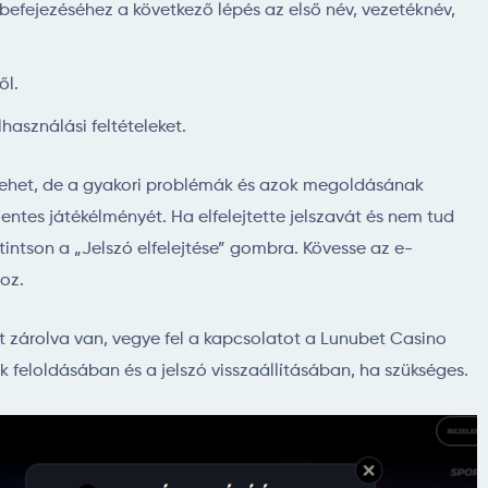
 befejezéséhez a következő lépés az első név, vezetéknév,
ől.
használási feltételeket.
lehet, de a gyakori problémák és azok megoldásának
tes játékélményét. Ha elfelejtette jelszavát és nem tud
ttintson a „Jelszó elfelejtése” gombra. Kövesse az e-
hoz.
att zárolva van, vegye fel a kapcsolatot a Lunubet Casino
k feloldásában és a jelszó visszaállításában, ha szükséges.