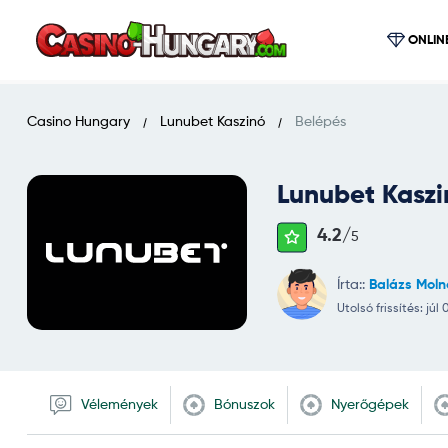
ONLIN
Casino Hungary
Lunubet Kaszinó
Belépés
Lunubet Kaszi
4.2/
5
Írta::
Balázs Moln
Utolsó frissítés: júl
Vélemények
Bónuszok
Nyerőgépek