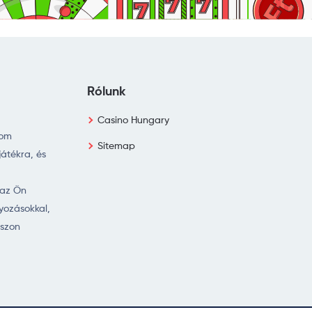
Rólunk
Casino Hungary
lom
Sitemap
játékra, és
 az Ön
yozásokkal,
sszon