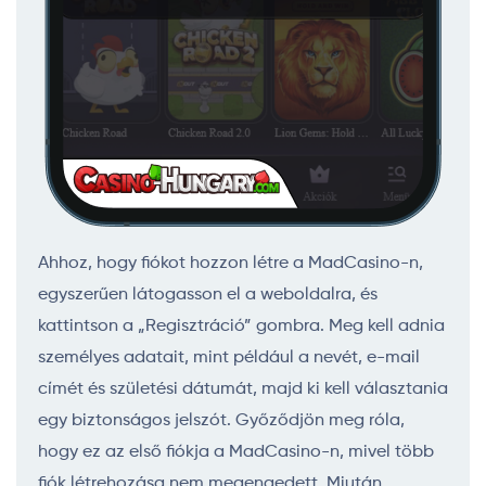
Ahhoz, hogy fiókot hozzon létre a MadCasino-n,
egyszerűen látogasson el a weboldalra, és
kattintson a „Regisztráció” gombra. Meg kell adnia
személyes adatait, mint például a nevét, e-mail
címét és születési dátumát, majd ki kell választania
egy biztonságos jelszót. Győződjön meg róla,
hogy ez az első fiókja a MadCasino-n, mivel több
fiók létrehozása nem megengedett. Miután