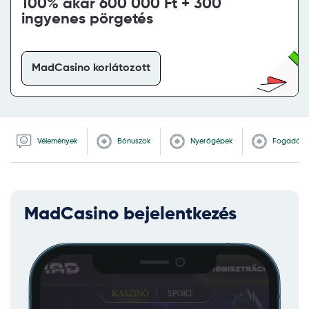
100% akár 600 000 Ft + 300
ingyenes pörgetés
MadCasino korlátozott
Vélemények
Bónuszok
Nyerőgépek
Fogadáso
MadCasino bejelentkezés