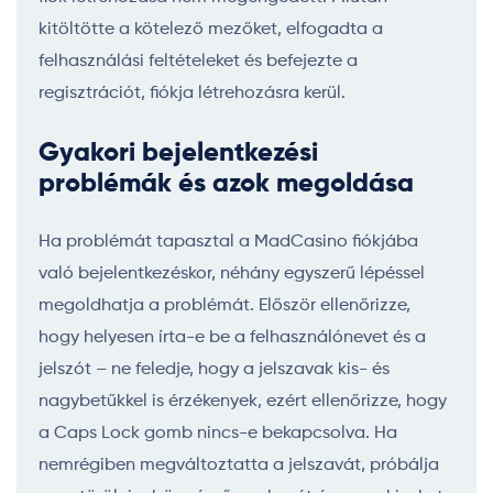
kitöltötte a kötelező mezőket, elfogadta a
felhasználási feltételeket és befejezte a
regisztrációt, fiókja létrehozásra kerül.
Gyakori bejelentkezési
problémák és azok megoldása
Ha problémát tapasztal a MadCasino fiókjába
való bejelentkezéskor, néhány egyszerű lépéssel
megoldhatja a problémát. Először ellenőrizze,
hogy helyesen írta-e be a felhasználónevet és a
jelszót – ne feledje, hogy a jelszavak kis- és
nagybetűkkel is érzékenyek, ezért ellenőrizze, hogy
a Caps Lock gomb nincs-e bekapcsolva. Ha
nemrégiben megváltoztatta a jelszavát, próbálja