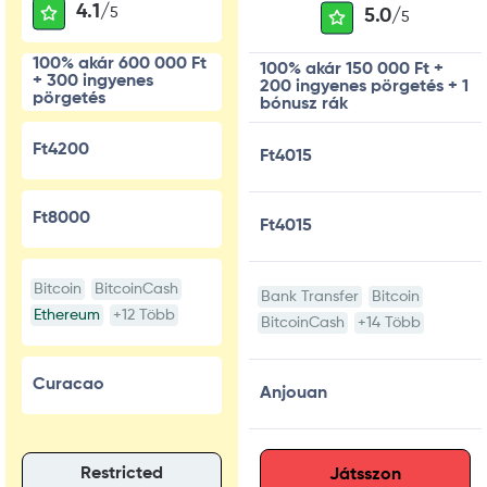
4.1/
5
5.0/
5
100% akár 600 000 Ft
100% akár 150 000 Ft +
+ 300 ingyenes
200 ingyenes pörgetés + 1
pörgetés
bónusz rák
Ft4200
Ft4015
Ft8000
Ft4015
Bitcoin
BitcoinCash
Bank Transfer
Bitcoin
Ethereum
+12 Több
BitcoinCash
+14 Több
Curacao
Anjouan
Restricted
Játsszon