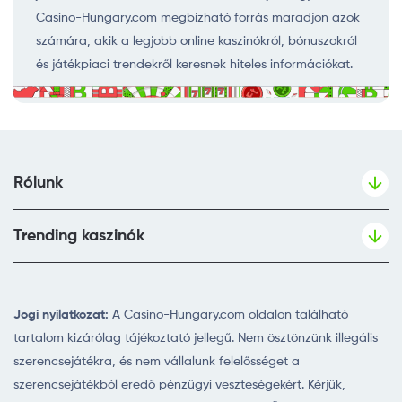
Casino-Hungary.com megbízható forrás maradjon azok
számára, akik a legjobb online kaszinókról, bónuszokról
és játékpiaci trendekről keresnek hiteles információkat.
Rólunk
Trending kaszinók
Jogi nyilatkozat:
A Casino-Hungary.com oldalon található
tartalom kizárólag tájékoztató jellegű. Nem ösztönzünk illegális
szerencsejátékra, és nem vállalunk felelősséget a
szerencsejátékból eredő pénzügyi veszteségekért. Kérjük,