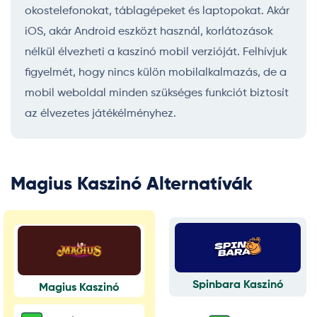
okostelefonokat, táblagépeket és laptopokat. Akár
iOS, akár Android eszközt használ, korlátozások
nélkül élvezheti a kaszinó mobil verzióját. Felhívjuk
figyelmét, hogy nincs külön mobilalkalmazás, de a
mobil weboldal minden szükséges funkciót biztosít
az élvezetes játékélményhez.
Magius Kaszinó Alternatívák
Spinbara Kaszinó
Magius Kaszinó