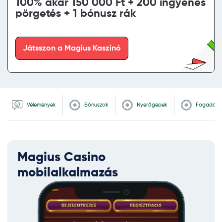
100% akár 150 000 Ft + 200 ingyenes
pörgetés + 1 bónusz rák
Játsszon a Magius Kaszinó
Vélemények
Bónuszok
Nyerőgépek
Fogadáso
Magius Casino
mobilalkalmazás