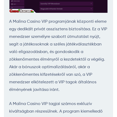
A Malina Casino VIP programjának központi eleme
egy dedikált privát asszisztens biztosítása. Ez a VIP
menedzser személyre szabott útmutatást nyújt,
segít a játékosoknak a széles játékválasztékban
való eligazodásban, és gondoskodik a
zökkenőmentes élményről a kezdetektől a végéig.
Akár a bónuszok optimalizálásáról, akár a
zökkenőmentes kifizetésekről van szó, a VIP
menedzser elkötelezett a VIP tagok általános
élményének javítása iránt.
A Malina Casino VIP tagjai számos exkluzív
kiváltságban részesülnek. A program kiemelkedő