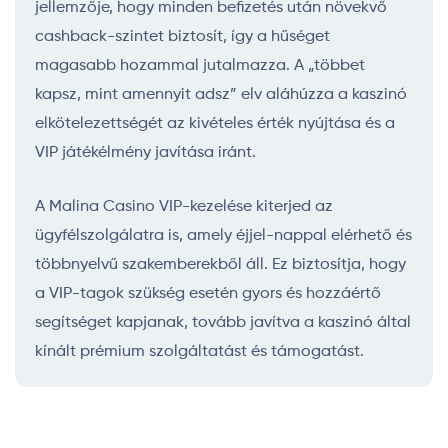
jellemzője, hogy minden befizetés után növekvő
cashback-szintet biztosít, így a hűséget
magasabb hozammal jutalmazza. A „többet
kapsz, mint amennyit adsz” elv aláhúzza a kaszinó
elkötelezettségét az kivételes érték nyújtása és a
VIP játékélmény javítása iránt.
A Malina Casino VIP-kezelése kiterjed az
ügyfélszolgálatra is, amely éjjel-nappal elérhető és
többnyelvű szakemberekből áll. Ez biztosítja, hogy
a VIP-tagok szükség esetén gyors és hozzáértő
segítséget kapjanak, tovább javítva a kaszinó által
kínált prémium szolgáltatást és támogatást.