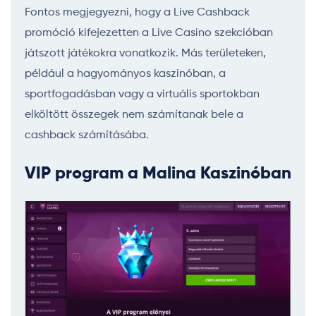
Fontos megjegyezni, hogy a Live Cashback
promóció kifejezetten a Live Casino szekcióban
játszott játékokra vonatkozik. Más területeken,
például a hagyományos kaszinóban, a
sportfogadásban vagy a virtuális sportokban
elköltött összegek nem számítanak bele a
cashback számításába.
VIP program a Malina Kaszinóban