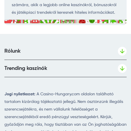
számára, akik a legjobb online kaszinókról, bónuszokról
és játékpiaci trendekről keresnek hiteles információkat.
Rólunk
Trending kaszinók
Jogi nyilatkozat:
A Casino-Hungary.com oldalon található
tartalom kizárólag tájékoztató jellegű. Nem ösztönzünk illegális
szerencsejátékra, és nem vállalunk felelősséget a
szerencsejátékból eredő pénzügyi veszteségekért. Kérjük,
győződjön meg róla, hogy tisztában van az Ön joghatóságában