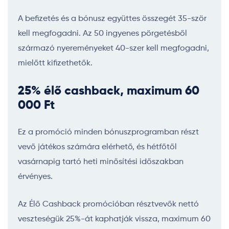
A befizetés és a bónusz együttes összegét 35-ször
kell megfogadni. Az 50 ingyenes pörgetésből
származó nyereményeket 40-szer kell megfogadni,
mielőtt kifizethetők.
25% élő cashback, maximum 60
000 Ft
Ez a promóció minden bónuszprogramban részt
vevő játékos számára elérhető, és hétfőtől
vasárnapig tartó heti minősítési időszakban
érvényes.
Az Élő Cashback promócióban résztvevők nettó
veszteségük 25%-át kaphatják vissza, maximum 60