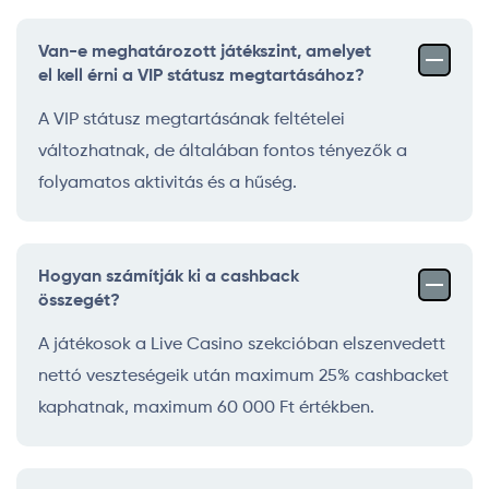
Van-e meghatározott játékszint, amelyet
el kell érni a VIP státusz megtartásához?
A VIP státusz megtartásának feltételei
változhatnak, de általában fontos tényezők a
folyamatos aktivitás és a hűség.
Hogyan számítják ki a cashback
összegét?
A játékosok a Live Casino szekcióban elszenvedett
nettó veszteségeik után maximum 25% cashbacket
kaphatnak, maximum 60 000 Ft értékben.