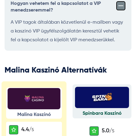
Hogyan vehetem fel a kapcsolatot a VIP
menedzseremmel?
A VIP tagok általában közvetlenül e-mailben vagy
a kaszinó VIP ügyfélszolgálatán keresztül vehetik
fel a kapcsolatot a kijelölt VIP menedzserükkel.
Malina Kaszinó Alternatívák
Spinbara Kaszinó
Malina Kaszinó
4.4/
5
5.0/
5