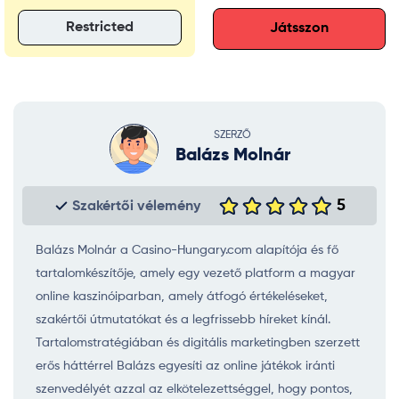
Restricted
Játsszon
SZERZŐ
Balázs Molnár
5
Szakértői vélemény
Balázs Molnár a Casino-Hungary.com alapítója és fő
tartalomkészítője, amely egy vezető platform a magyar
online kaszinóiparban, amely átfogó értékeléseket,
szakértői útmutatókat és a legfrissebb híreket kínál.
Tartalomstratégiában és digitális marketingben szerzett
erős háttérrel Balázs egyesíti az online játékok iránti
szenvedélyét azzal az elkötelezettséggel, hogy pontos,