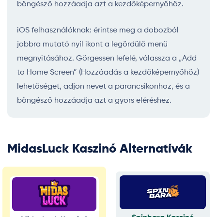
böngésző hozzáadja azt a kezdőképernyőhöz.
iOS felhasználóknak: érintse meg a dobozból
jobbra mutató nyíl ikont a legördülő menü
megnyitásához. Görgessen lefelé, válassza a „Add
to Home Screen” (Hozzáadás a kezdőképernyőhöz)
lehetőséget, adjon nevet a parancsikonhoz, és a
böngésző hozzáadja azt a gyors eléréshez.
MidasLuck Kaszinó Alternatívák