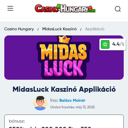
Casino Hungary
MidasLuck Kaszinó
Applikáció
4.4/
5
MidasLuck Kaszinó Applikáció
Írta::
Balázs Molnár
Utolsó frissítés: máj 13, 2025
bónusz: