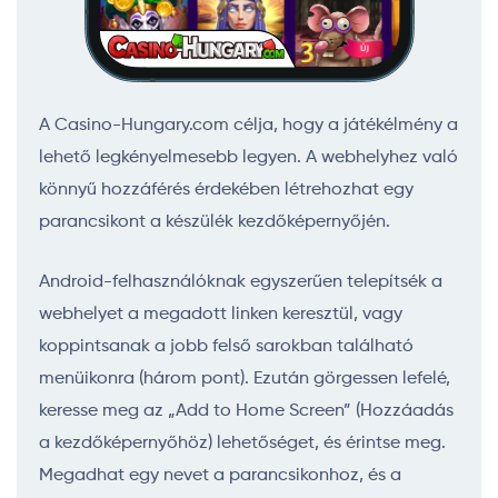
A Casino-Hungary.com célja, hogy a játékélmény a
lehető legkényelmesebb legyen. A webhelyhez való
könnyű hozzáférés érdekében létrehozhat egy
parancsikont a készülék kezdőképernyőjén.
Android-felhasználóknak egyszerűen telepítsék a
webhelyet a megadott linken keresztül, vagy
koppintsanak a jobb felső sarokban található
menüikonra (három pont). Ezután görgessen lefelé,
keresse meg az „Add to Home Screen” (Hozzáadás
a kezdőképernyőhöz) lehetőséget, és érintse meg.
Megadhat egy nevet a parancsikonhoz, és a