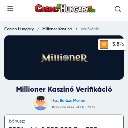
Casino Hungary
Millioner Kaszinó
Verifikáció
3.8/
5
Millioner Kaszinó Verifikáció
Írta::
Balázs Molnár
Utolsó frissítés: okt 01, 2025
bónusz: