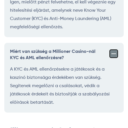
Igen, mielőtt pénzt felvehetne, el kell végeznie egy
hitelesítési eljárást, amelynek neve Know Your
Customer (KYC) és Anti-Money Laundering (AML)
megfelelőségi ellenőrzés.
Miért van szükség a Millioner Casino-nál
KYC és AML ellenőrzésre?
A KYC és AML ellenőrzésekre a játékosok és a
kaszinó biztonsága érdekében van szükség.
Segítenek megelőzni a csalásokat, védik a
játékosok érdekeit és biztosítják a szabályozási
előírások betartását.