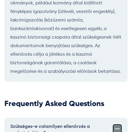
okmányok, például kormány által kiállított
fényképes igazolvány (útlevél, vezetői engedély),
lakcímigazolás (közüzemi számla,
bankszámlakivonat) és esetlegesen egyéb, a
kaszinó biztonsági csapata által szükségesnek ítélt
dokumentumok benyújtása szükséges. Az
ellenőrzés célja a játékos és a kaszinó
biztonságának garantálása, a csalások
megelőzése és a szabályozási előírások betartása.
Frequently Asked Questions
Szükséges-e valamilyen ellenőrzés a