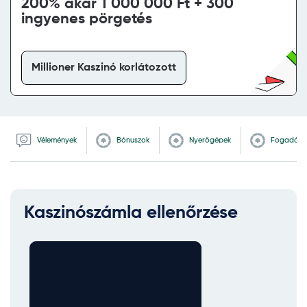
200% akár 1 000 000 Ft + 300
ingyenes pörgetés
Millioner Kaszinó korlátozott
Vélemények
Bónuszok
Nyerőgépek
Fogadáso
Kaszinószámla ellenőrzése