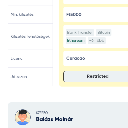
Min. kifizetés
Ft5000
Bank Transfer
Bitcoin
Kifizetési lehetőségek
Ethereum
+6 Több
Curacao
Licenc
Restricted
Játsszon
SZERZŐ
Balázs Molnár