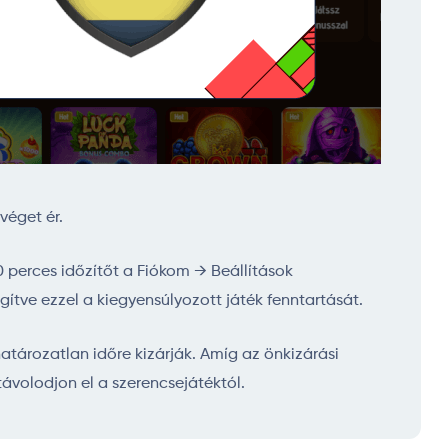
véget ér.
0 perces időzítőt a Fiókom → Beállítások
gítve ezzel a kiegyensúlyozott játék fenntartását.
atározatlan időre kizárják. Amíg az önkizárási
 távolodjon el a szerencsejátéktól.