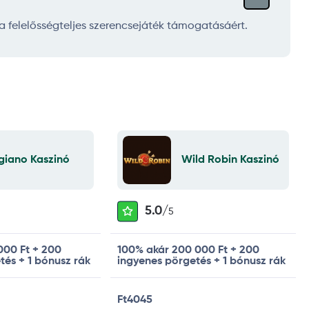
a felelősségteljes szerencsejáték támogatásáért.
giano Kaszinó
Wild Robin Kaszinó
5.0/
5
000 Ft + 200
100% akár 200 000 Ft + 200
tés + 1 bónusz rák
ingyenes pörgetés + 1 bónusz rák
Ft4045