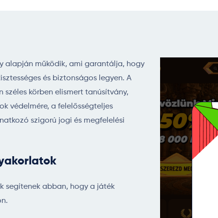
y alapján működik, ami garantálja, hogy
isztességes és biztonságos legyen. A
 széles körben elismert tanúsítvány,
ok védelmére, a felelősségteljes
natkozó szigorú jogi és megfelelési
gyakorlatok
ek segítenek abban, hogy a játék
on.