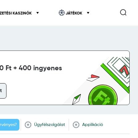
IZETÉSI KASZINÓK
JÁTÉKOK
0 Ft + 400 ingyenes
t
rvényes?
Ügyfélszolgálat
Applikáció