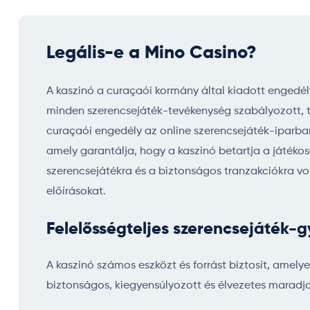
Legális-e a Mino Casino?
A kaszinó a curaçaói kormány által kiadott engedél
minden szerencsejáték-tevékenység szabályozott, t
curaçaói engedély az online szerencsejáték-iparban
amely garantálja, hogy a kaszinó betartja a játékos
szerencsejátékra és a biztonságos tranzakciókra vo
előírásokat.
Felelősségteljes szerencsejáték-
A kaszinó számos eszközt és forrást biztosít, amely
biztonságos, kiegyensúlyozott és élvezetes maradj