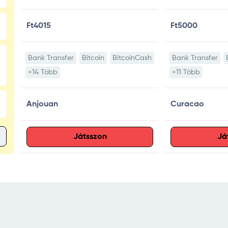
Ft4015
Ft5000
Bank Transfer
Bitcoin
BitcoinCash
Bank Transfer
+14 Több
+11 Több
Anjouan
Curacao
Játsszon
Já