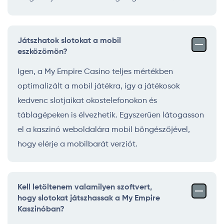
Játszhatok slotokat a mobil
eszközömön?
Igen, a My Empire Casino teljes mértékben
optimalizált a mobil játékra, így a játékosok
kedvenc slotjaikat okostelefonokon és
táblagépeken is élvezhetik. Egyszerűen látogasson
el a kaszinó weboldalára mobil böngészőjével,
hogy elérje a mobilbarát verziót.
Kell letöltenem valamilyen szoftvert,
hogy slotokat játszhassak a My Empire
Kaszinóban?