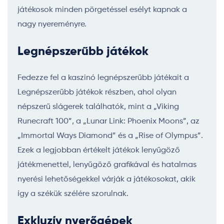
játékosok minden pörgetéssel esélyt kapnak a
nagy nyereményre.
Legnépszerűbb játékok
Fedezze fel a kaszinó legnépszerűbb játékait a
Legnépszerűbb játékok részben, ahol olyan
népszerű slágerek találhatók, mint a „Viking
Runecraft 100”, a „Lunar Link: Phoenix Moons”, az
„Immortal Ways Diamond” és a „Rise of Olympus”.
Ezek a legjobban értékelt játékok lenyűgöző
játékmenettel, lenyűgöző grafikával és hatalmas
nyerési lehetőségekkel várják a játékosokat, akik
így a székük szélére szorulnak.
Exkluzív nyerőgépek