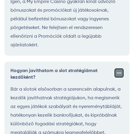
Igen, a My Empire Casino gyakran kínál üdvözlő
bónuszokat és promóciókat új játékosoknak,
például befizetési bónuszokat vagy ingyenes
pörgetéseket. Ne felejtsen el rendszeresen
ellenőrizni a Promóciók oldalt a legújabb
ajánlatokért.
Hogyan javíthatom a slot stratégiámat
kezdőként?
Bár a slotok elsősorban a szerencsén alapulnak, a
kezdők javíthatnak stratégiájukon, ha megismerik
az egyes játékok szabályait és nyereménytábláját,
hatékonyan kezelik bankrolljukat, és kipróbálnak
különböző fogadási stratégiákat, hogy
megtalálják a számukra legmegfelelőbbet.