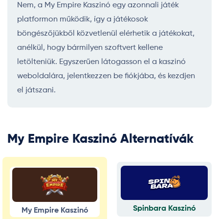
Nem, a My Empire Kaszinó egy azonnali játék
platformon működik, így a játékosok
böngészőjükből közvetlenül elérhetik a játékokat,
anélkül, hogy bármilyen szoftvert kellene
letölteniük. Egyszerűen látogasson el a kaszinó
weboldalára, jelentkezzen be fiókjába, és kezdjen
el játszani.
My Empire Kaszinó Alternatívák
Spinbara Kaszinó
My Empire Kaszinó