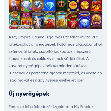
A My Empire Casino izgalmas utazásra invitálja a
játékosokat a nyerőgépek hatalmas világába, ahol
számos új játék, csábító jackpotok, népszerű
klasszikusok és exkluzív címek várják őket. A
kaszinó nyerőgép-kínálata minden játékos
ízlésének és preferenciájának megfelel, és végtelen
izgalmakat és nagy nyerési esélyeket ígér.
Új nyerőgépek
Fedezze fel a felfedezés izgalmát a My Empire