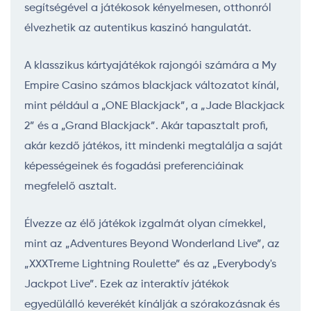
segítségével a játékosok kényelmesen, otthonról
élvezhetik az autentikus kaszinó hangulatát.
A klasszikus kártyajátékok rajongói számára a My
Empire Casino számos blackjack változatot kínál,
mint például a „ONE Blackjack”, a „Jade Blackjack
2” és a „Grand Blackjack”. Akár tapasztalt profi,
akár kezdő játékos, itt mindenki megtalálja a saját
képességeinek és fogadási preferenciáinak
megfelelő asztalt.
Élvezze az élő játékok izgalmát olyan címekkel,
mint az „Adventures Beyond Wonderland Live”, az
„XXXTreme Lightning Roulette” és az „Everybody's
Jackpot Live”. Ezek az interaktív játékok
egyedülálló keverékét kínálják a szórakozásnak és