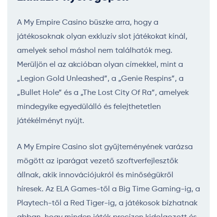
A My Empire Casino büszke arra, hogy a
játékosoknak olyan exkluzív slot játékokat kínál,
amelyek sehol máshol nem találhatók meg.
Merüljön el az akcióban olyan címekkel, mint a
„Legion Gold Unleashed”, a „Genie Respins”, a
„Bullet Hole” és a „The Lost City Of Ra”, amelyek
mindegyike egyedülálló és felejthetetlen
játékélményt nyújt.
A My Empire Casino slot gyűjteményének varázsa
mögött az iparágat vezető szoftverfejlesztők
állnak, akik innovációjukról és minőségükről
híresek. Az ELA Games-től a Big Time Gaming-ig, a
Playtech-től a Red Tiger-ig, a játékosok bízhatnak