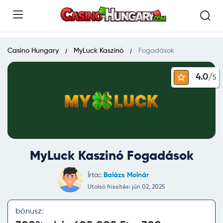
Casino Hungary
MyLuck Kaszinó
Fogadások
4.0/
5
MyLuck Kaszinó Fogadások
Írta::
Balázs Molnár
Utolsó frissítés: jún 02, 2025
bónusz: