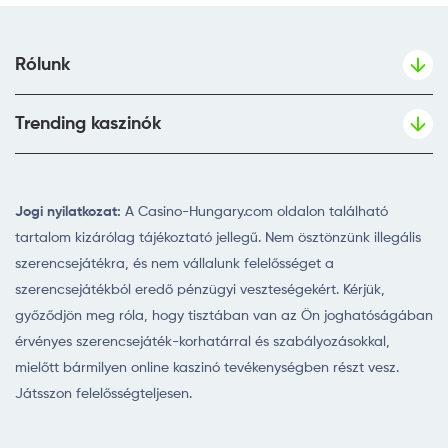
Rólunk
Trending kaszinók
Jogi nyilatkozat:
A Casino-Hungary.com oldalon található
tartalom kizárólag tájékoztató jellegű. Nem ösztönzünk illegális
szerencsejátékra, és nem vállalunk felelősséget a
szerencsejátékból eredő pénzügyi veszteségekért. Kérjük,
győződjön meg róla, hogy tisztában van az Ön joghatóságában
érvényes szerencsejáték-korhatárral és szabályozásokkal,
mielőtt bármilyen online kaszinó tevékenységben részt vesz.
Játsszon felelősségteljesen.