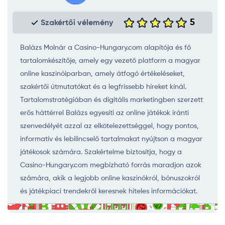
5
Szakértői vélemény
Balázs Molnár a Casino-Hungary.com alapítója és fő
tartalomkészítője, amely egy vezető platform a magyar
online kaszinóiparban, amely átfogó értékeléseket,
szakértői útmutatókat és a legfrissebb híreket kínál.
Tartalomstratégiában és digitális marketingben szerzett
erős háttérrel Balázs egyesíti az online játékok iránti
szenvedélyét azzal az elkötelezettséggel, hogy pontos,
informatív és lebilincselő tartalmakat nyújtson a magyar
játékosok számára. Szakértelme biztosítja, hogy a
Casino-Hungary.com megbízható forrás maradjon azok
számára, akik a legjobb online kaszinókról, bónuszokról
és játékpiaci trendekről keresnek hiteles információkat.