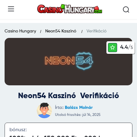
Casino Hungary
Neon54 Kaszinó
Verifikáció
4.4/
5
Neon54 Kaszinó Verifikáció
Írta::
Balázs Molnár
Utolsó frissítés: júl 14, 2025
bónusz: