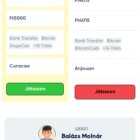
Ft4015
Ft5000
Ft4015
Bank Transfer
Bitcoin
Bank Transfer
Bitcoin
DogeCoin
+10 Több
BitcoinCash
+14 Több
Curacao
Anjouan
Játsszon
Játsszon
SZERZŐ
Balázs Molnár