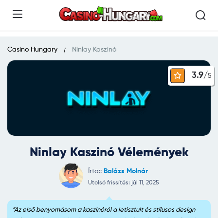
Casino Hungary
Ninlay Kaszinó
3.9/
5
Ninlay Kaszinó Vélemények
Írta::
Balázs Molnár
Utolsó frissítés: júl 11, 2025
Az első benyomásom a kaszinóról a letisztult és stílusos design