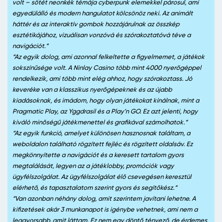
volt – sötét neonkék témája cyberpunk elemekkel párosul, ami
egyedülálló és modern hangulatot kölcsönöz neki. Az animált
háttér és az interaktív gombok hozzájárulnak az összkép
esztétikájához, vizuálisan vonzóvá és szórakoztatóvá téve a
navigációt.
Az egyik dolog, ami azonnal felkeltette a figyelmemet, a játékok
sokszínűsége volt. A Ninlay Casino több mint 4000 nyerőgéppel
rendelkezik, ami több mint elég ahhoz, hogy szórakoztass. Jó
keveréke van a klasszikus nyerőgépeknek és az újabb
kiadásoknak, és imádom, hogy olyan játékokat kínálnak, mint a
Pragmatic Play, az Yggdrasil és a Play’n GO. Ez azt jelenti, hogy
kiváló minőségű játékmenettel és grafikával számolhatok.
Az egyik funkció, amelyet különösen hasznosnak találtam, a
weboldalon található rögzített fejléc és rögzített oldalsáv. Ez
megkönnyítette a navigációt és a keresett tartalom gyors
megtalálását, legyen az a játéklobby, promóciók vagy
ügyfélszolgálat. Az ügyfélszolgálat élő csevegésen keresztül
elérhető, és tapasztalatom szerint gyors és segítőkész.
Van azonban néhány dolog, amit szerintem javítani lehetne. A
kifizetések akár 3 munkanapot is igénybe vehetnek, ami nem a
leggyorsabb, amit láttam. Ez nem egy döntő tényező, de érdemes