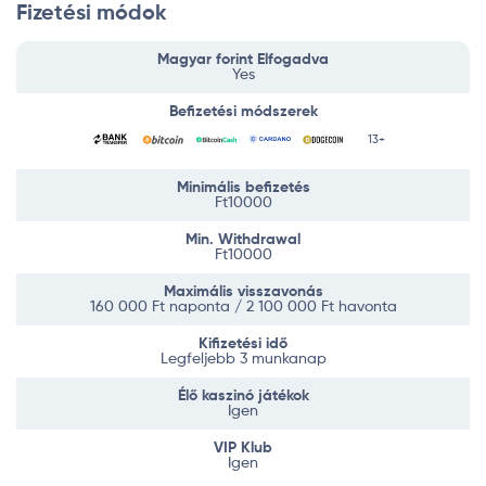
Fizetési módok
Magyar forint Elfogadva
Yes
Befizetési módszerek
13+
Minimális befizetés
Ft10000
Min. Withdrawal
Ft10000
Maximális visszavonás
160 000 Ft naponta / 2 100 000 Ft havonta
Kifizetési idő
Legfeljebb 3 munkanap
Élő kaszinó játékok
Igen
VIP Klub
Igen