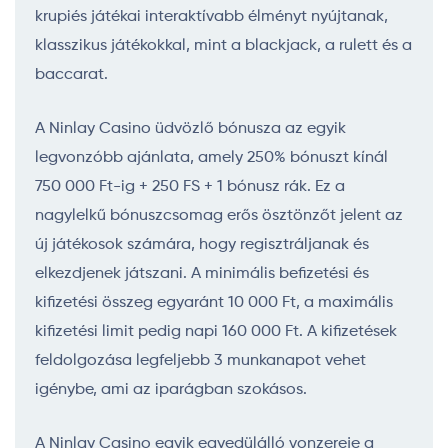
krupiés játékai interaktívabb élményt nyújtanak,
klasszikus játékokkal, mint a blackjack, a rulett és a
baccarat.
A Ninlay Casino üdvözlő bónusza az egyik
legvonzóbb ajánlata, amely 250% bónuszt kínál
750 000 Ft-ig + 250 FS + 1 bónusz rák. Ez a
nagylelkű bónuszcsomag erős ösztönzőt jelent az
új játékosok számára, hogy regisztráljanak és
elkezdjenek játszani. A minimális befizetési és
kifizetési összeg egyaránt 10 000 Ft, a maximális
kifizetési limit pedig napi 160 000 Ft. A kifizetések
feldolgozása legfeljebb 3 munkanapot vehet
igénybe, ami az iparágban szokásos.
A Ninlay Casino egyik egyedülálló vonzereje a