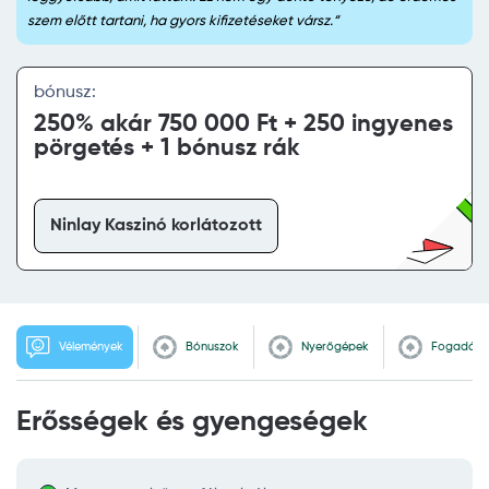
szem előtt tartani, ha gyors kifizetéseket vársz.
bónusz:
250% akár 750 000 Ft + 250 ingyenes
pörgetés + 1 bónusz rák
Ninlay Kaszinó korlátozott
Vélemények
Bónuszok
Nyerőgépek
Fogadáso
Erősségek és gyengeségek