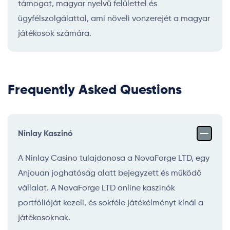
támogat, magyar nyelvű felülettel és
ügyfélszolgálattal, ami növeli vonzerejét a magyar
játékosok számára.
Frequently Asked Questions
Ninlay Kaszinó
A Ninlay Casino tulajdonosa a NovaForge LTD, egy
Anjouan joghatóság alatt bejegyzett és működő
vállalat. A NovaForge LTD online kaszinók
portfólióját kezeli, és sokféle játékélményt kínál a
játékosoknak.