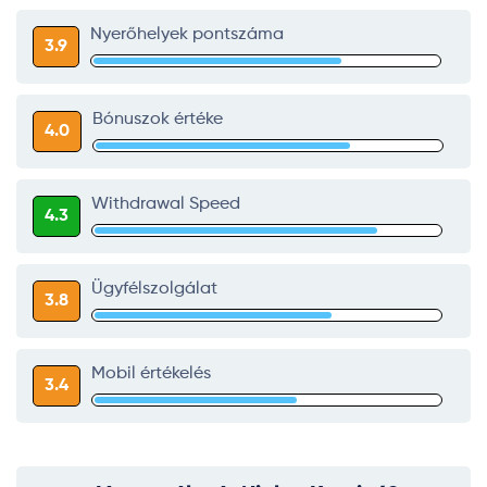
Nyerőhelyek pontszáma
3.9
Bónuszok értéke
4.0
Withdrawal Speed
4.3
Ügyfélszolgálat
3.8
Mobil értékelés
3.4