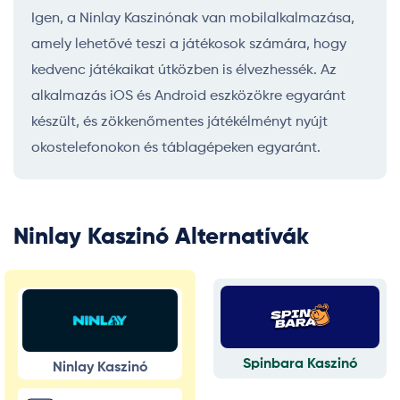
Igen, a Ninlay Kaszinónak van mobilalkalmazása,
amely lehetővé teszi a játékosok számára, hogy
kedvenc játékaikat útközben is élvezhessék. Az
alkalmazás iOS és Android eszközökre egyaránt
készült, és zökkenőmentes játékélményt nyújt
okostelefonokon és táblagépeken egyaránt.
Ninlay Kaszinó Alternatívák
Spinbara Kaszinó
Ninlay Kaszinó