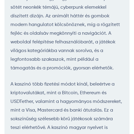
sötét neonkék témájú, cyberpunk elemekkel
díszített dizájn. Az animált háttér és gombok
modern hangulatot kölcsönöznek, míg a rögzített
fejléc és oldalsáv megkönnyíti a navigációt. A
weboldal felépítése felhasználóbarát, a játékok
világos kategóriákba vannak sorolva, és a
legfontosabb szakaszok, mint például a
támogatás és a promóciók, gyorsan elérhetők.
A kaszinó több fizetési módot kínál, beleértve a
kriptovalutákat, mint a Bitcoin, Ethereum és
USDTether, valamint a hagyományos módszereket,
mint a Visa, Mastercard és banki átutalás. Ez a
sokszínűség szélesebb körű játékosok számára
teszi elérhetővé. A kaszinó magyar nyelvet is