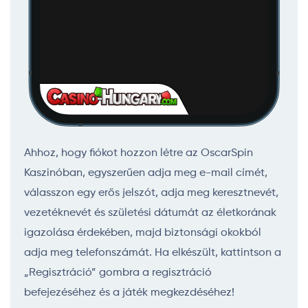
Ahhoz, hogy fiókot hozzon létre az OscarSpin
Kaszinóban, egyszerűen adja meg e-mail címét,
válasszon egy erős jelszót, adja meg keresztnevét,
vezetéknevét és születési dátumát az életkorának
igazolása érdekében, majd biztonsági okokból
adja meg telefonszámát. Ha elkészült, kattintson a
„Regisztráció” gombra a regisztráció
befejezéséhez és a játék megkezdéséhez!