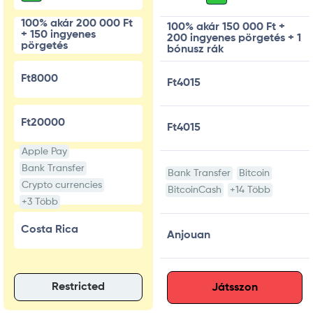
100% akár 200 000 Ft
100% akár 150 000 Ft +
+ 150 ingyenes
200 ingyenes pörgetés + 1
pörgetés
bónusz rák
Ft8000
Ft4015
Ft20000
Ft4015
Apple Pay
Bank Transfer
Bank Transfer
Bitcoin
Crypto currencies
BitcoinCash
+14 Több
+3 Több
Costa Rica
Anjouan
Restricted
Játsszon