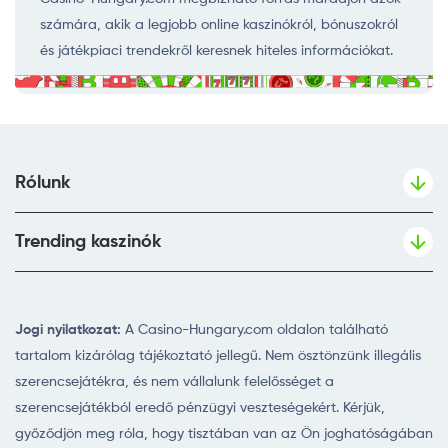
számára, akik a legjobb online kaszinókról, bónuszokról
és játékpiaci trendekről keresnek hiteles információkat.
Rólunk
Trending kaszinók
Jogi nyilatkozat:
A Casino-Hungary.com oldalon található
tartalom kizárólag tájékoztató jellegű. Nem ösztönzünk illegális
szerencsejátékra, és nem vállalunk felelősséget a
szerencsejátékból eredő pénzügyi veszteségekért. Kérjük,
győződjön meg róla, hogy tisztában van az Ön joghatóságában