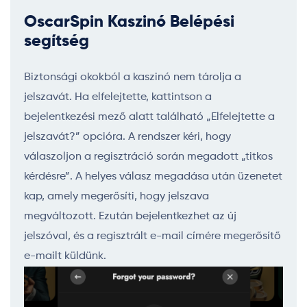
OscarSpin Kaszinó Belépési
segítség
Biztonsági okokból a kaszinó nem tárolja a
jelszavát. Ha elfelejtette, kattintson a
bejelentkezési mező alatt található „Elfelejtette a
jelszavát?” opcióra. A rendszer kéri, hogy
válaszoljon a regisztráció során megadott „titkos
kérdésre”. A helyes válasz megadása után üzenetet
kap, amely megerősíti, hogy jelszava
megváltozott. Ezután bejelentkezhet az új
jelszóval, és a regisztrált e-mail címére megerősítő
e-mailt küldünk.