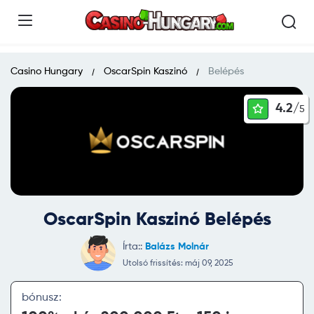
Casino Hungary
OscarSpin Kaszinó
Belépés
4.2/
5
OscarSpin Kaszinó Belépés
Írta::
Balázs Molnár
Utolsó frissítés: máj 09, 2025
bónusz: