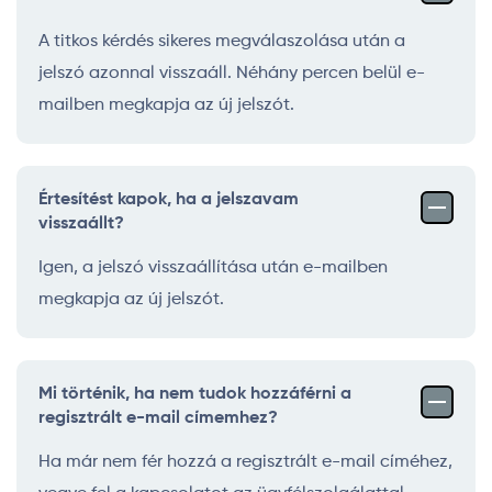
A titkos kérdés sikeres megválaszolása után a
jelszó azonnal visszaáll. Néhány percen belül e-
mailben megkapja az új jelszót.
Értesítést kapok, ha a jelszavam
visszaállt?
Igen, a jelszó visszaállítása után e-mailben
megkapja az új jelszót.
Mi történik, ha nem tudok hozzáférni a
regisztrált e-mail címemhez?
Ha már nem fér hozzá a regisztrált e-mail címéhez,