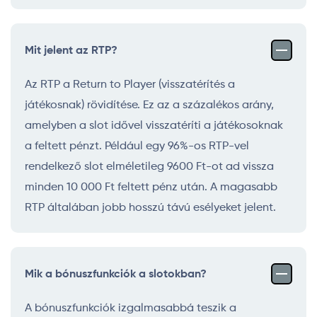
Mit jelent az RTP?
Az RTP a Return to Player (visszatérítés a
játékosnak) rövidítése. Ez az a százalékos arány,
amelyben a slot idővel visszatéríti a játékosoknak
a feltett pénzt. Például egy 96%-os RTP-vel
rendelkező slot elméletileg 9600 Ft-ot ad vissza
minden 10 000 Ft feltett pénz után. A magasabb
RTP általában jobb hosszú távú esélyeket jelent.
Mik a bónuszfunkciók a slotokban?
A bónuszfunkciók izgalmasabbá teszik a