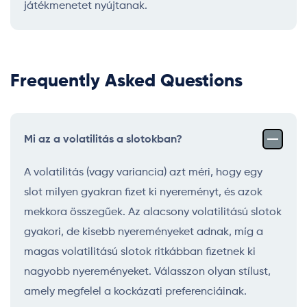
játékmenetet nyújtanak.
Frequently Asked Questions
Mi az a volatilitás a slotokban?
A volatilitás (vagy variancia) azt méri, hogy egy
slot milyen gyakran fizet ki nyereményt, és azok
mekkora összegűek. Az alacsony volatilitású slotok
gyakori, de kisebb nyereményeket adnak, míg a
magas volatilitású slotok ritkábban fizetnek ki
nagyobb nyereményeket. Válasszon olyan stílust,
amely megfelel a kockázati preferenciáinak.