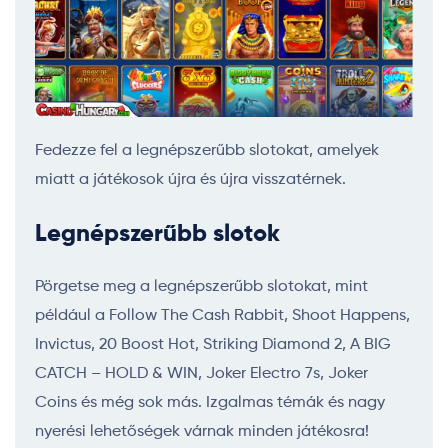
Fedezze fel a legnépszerűbb slotokat, amelyek
miatt a játékosok újra és újra visszatérnek.
Legnépszerűbb slotok
Pörgetse meg a legnépszerűbb slotokat, mint
például a Follow The Cash Rabbit, Shoot Happens,
Invictus, 20 Boost Hot, Striking Diamond 2, A BIG
CATCH – HOLD & WIN, Joker Electro 7s, Joker
Coins és még sok más. Izgalmas témák és nagy
nyerési lehetőségek várnak minden játékosra!