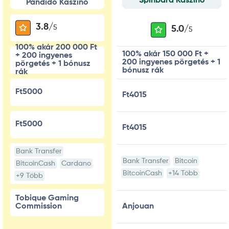
Spinbara Kaszinó
Pandido Kaszinó
3.8/
5
5.0/
5
100% akár 200 000 Ft
100% akár 150 000 Ft +
+ 200 ingyenes
200 ingyenes pörgetés + 1
pörgetés + 1 bónusz
bónusz rák
rák
Ft5000
Ft4015
Ft5000
Ft4015
Bank Transfer
Bank Transfer
Bitcoin
BitcoinCash
Cardano
BitcoinCash
+14 Több
+9 Több
Tobique Gaming
Commission
Anjouan