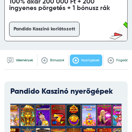
100% akár 200 000 Ft + 200
ingyenes pörgetés + 1 bónusz rák
Pandido Kaszinó korlátozott
Vélemények
Bónuszok
Nyerőgépek
Fogadáso
Pandido Kaszinó nyerőgépek