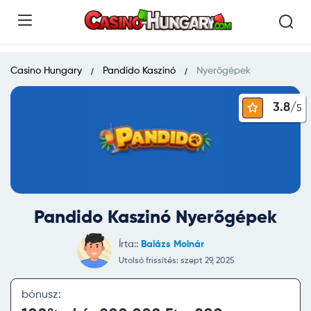
Casino Hungary
Pandido Kaszinó
Nyerőgépek
3.8/
5
Pandido Kaszinó Nyerőgépek
Írta::
Balázs Molnár
Utolsó frissítés: szept 29, 2025
bónusz: