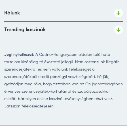
Rólunk
Trending kaszinók
Jogi nyilatkozat:
A Casino-Hungary.com oldalon található
tartalom kizárólag tájékoztató jellegű. Nem ösztönzünk illegális
szerencsejátékra, és nem vállalunk felelősséget a
szerencsejátékból eredő pénzügyi veszteségekért. Kérjük,
győződjön meg róla, hogy tisztában van az Ön joghatóságában
érvényes szerencsejáték-korhatárral és szabályozásokkal,
mielőtt bármilyen online kaszinó tevékenységben részt vesz.
Játsszon felelősségteljesen.