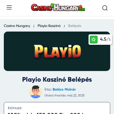
Casino Hungary
Playio Kaszinó
Belépés
4.5/
5
Playio Kaszinó Belépés
Írta::
Balázs Molnár
Utolsó frissítés: máj 22, 2025
bónusz: