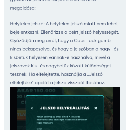
megoldása:
Helytelen jelszó: A helytelen jelszó miatt nem lehet
bejelentkezni. Ellenőrizze a beírt jelszó helyességét.
Győződjön meg arról, hogy a Caps Lock gomb
nincs bekapcsolva, és hogy a jelszóban a nagy- és
kisbetűk helyesen vannak-e használva, mivel a
jelszavak kis- és nagybetűk között különbséget
tesznek. Ha elfelejtette, használja a „Jelszó
elfelejtése” opciót a jelszó visszaállításához.