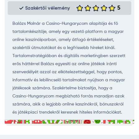
5
Szakértői vélemény
Balázs Molnár a Casino-Hungary.com alapítója és fő
tartalomkészítője, amely egy vezető platform a magyar
online kaszinóiparban, amely átfogó értékeléseket,
szakértői útmutatókat és a legfrissebb híreket kínál.
Tartalomstratégiában és digitális marketingben szerzett
erős háttérrel Balázs egyesíti az online játékok iránti
szenvedélyét azzal az elkötelezettséggel, hogy pontos,
informatív és lebilincselő tartalmakat nyújtson a magyar
játékosok számára. Szakértelme biztosítja, hogy a
Casino-Hungary.com megbízható forrás maradjon azok
számára, akik a legjobb online kaszinókról, bónuszokról
és játékpiaci trendekről keresnek hiteles információkat.