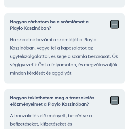
Hogyan zárhatom be a számlámat a
Playio Kaszinóban?
Ha szeretné bezárni a számláját a Playio
Kaszinóban, vegye fel a kapcsolatot az
ügyfélszolgálattal, és kérje a számla bezárását. Ők
végigvezetik Önt a folyamaton, és megválaszolják
minden kérdését és aggályát.
Hogyan tekinthetem meg a tranzakciós
előzményeimet a Playio Kaszinóban?
A tranzakciós előzményeit, beleértve a
befizetéseket, kifizetéseket és