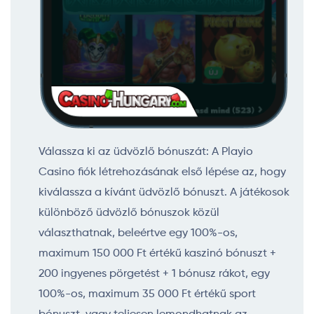
Válassza ki az üdvözlő bónuszát: A Playio
Casino fiók létrehozásának első lépése az, hogy
kiválassza a kívánt üdvözlő bónuszt. A játékosok
különböző üdvözlő bónuszok közül
választhatnak, beleértve egy 100%-os,
maximum 150 000 Ft értékű kaszinó bónuszt +
200 ingyenes pörgetést + 1 bónusz rákot, egy
100%-os, maximum 35 000 Ft értékű sport