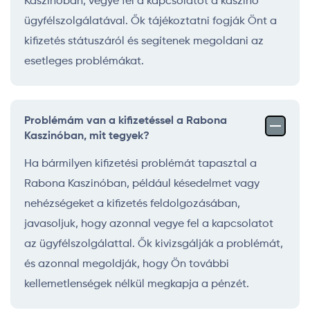
Kaszinóban, vegye fel a kapcsolatot a kaszinó
ügyfélszolgálatával. Ők tájékoztatni fogják Önt a
kifizetés státuszáról és segítenek megoldani az
esetleges problémákat.
Problémám van a kifizetéssel a Rabona
Kaszinóban, mit tegyek?
Ha bármilyen kifizetési problémát tapasztal a
Rabona Kaszinóban, például késedelmet vagy
nehézségeket a kifizetés feldolgozásában,
javasoljuk, hogy azonnal vegye fel a kapcsolatot
az ügyfélszolgálattal. Ők kivizsgálják a problémát,
és azonnal megoldják, hogy Ön további
kellemetlenségek nélkül megkapja a pénzét.