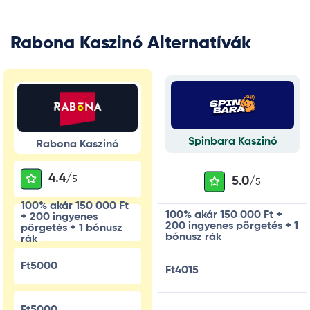
Rabona Kaszinó Alternatívák
Spinbara Kaszinó
Rabona Kaszinó
4.4/
5
5.0/
5
100% akár 150 000 Ft
100% akár 150 000 Ft +
+ 200 ingyenes
200 ingyenes pörgetés + 1
pörgetés + 1 bónusz
bónusz rák
rák
Ft5000
Ft4015
Ft5000