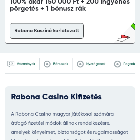
100% akár 150 000 Ft + 200 ingyenes
pörgetés + 1 bónusz rák
Rabona Kaszinó korlátozott
Vélemények
Bónuszok
Nyerőgépek
Fogadáso
Rabona Casino Kifizetés
A Rabona Casino magyar játékosai számára
átfogó fizetési módok állnak rendelkezésre,
amelyek kényelmet, biztonságot és rugalmasságot