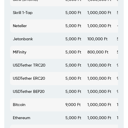
Skrill 1-Tap
5,000 Ft
1,000,000 Ft
5,000
Neteller
5,000 Ft
1,000,000 Ft
–
Jetonbank
5,000 Ft
100,000 Ft
5,000
MiFinity
5,000 Ft
800,000 Ft
5,000
USDTether TRC20
5,000 Ft
1,000,000 Ft
9,000
USDTether ERC20
5,000 Ft
1,000,000 Ft
9,000
USDTether BEP20
5,000 Ft
1,000,000 Ft
9,000
Bitcoin
9,000 Ft
1,000,000 Ft
15,00
Ethereum
5,000 Ft
1,000,000 Ft
15,00