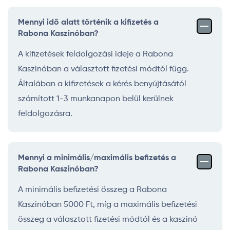
Mennyi idő alatt történik a kifizetés a
Rabona Kaszinóban?
A kifizetések feldolgozási ideje a Rabona
Kaszinóban a választott fizetési módtól függ.
Általában a kifizetések a kérés benyújtásától
számított 1-3 munkanapon belül kerülnek
feldolgozásra.
Mennyi a minimális/maximális befizetés a
Rabona Kaszinóban?
A minimális befizetési összeg a Rabona
Kaszinóban 5000 Ft, míg a maximális befizetési
összeg a választott fizetési módtól és a kaszinó