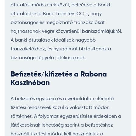
átutalási módszerek közül, beleértve a Banki
átutalást és a Banc Transfers CC-t, hogy
biztonságos és megbízható tranzakciókat
hajthassanak végre közvetlenül bankszámlájukról.
A banki átutalások ideálisak nagyobb
tranzakciókhoz, és nyugalmat biztosítanak a
biztonságra ügyelő játékosoknak.
Befizetés/kifizetés a Rabona
Kaszinóban
A befizetés egyszerű és a weboldalon elérhető
fizetési rendszerek közül a választott módon
történhet. A folyamat egyszerűsítése érdekében a
játékosoknak lehetőség szerint a befizetéshez
használt fizetési módot kell használniuk a