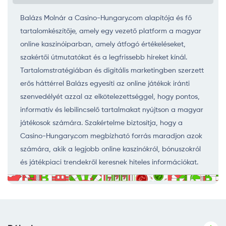
Balázs Molnár a Casino-Hungary.com alapítója és fő
tartalomkészítője, amely egy vezető platform a magyar
online kaszinóiparban, amely átfogó értékeléseket,
szakértői útmutatókat és a legfrissebb híreket kínál.
Tartalomstratégiában és digitális marketingben szerzett
erős háttérrel Balázs egyesíti az online játékok iránti
szenvedélyét azzal az elkötelezettséggel, hogy pontos,
informatív és lebilincselő tartalmakat nyújtson a magyar
játékosok számára. Szakértelme biztosítja, hogy a
Casino-Hungary.com megbízható forrás maradjon azok
számára, akik a legjobb online kaszinókról, bónuszokról
és játékpiaci trendekről keresnek hiteles információkat.