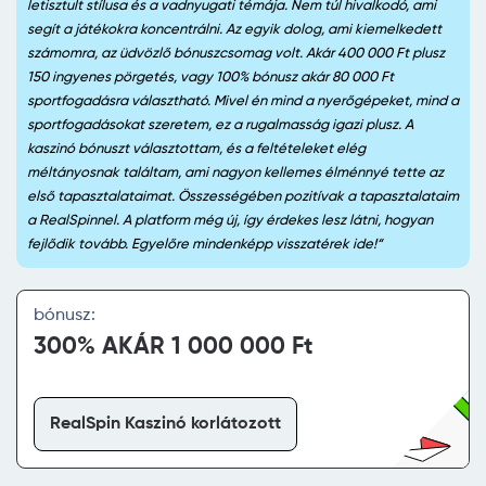
letisztult stílusa és a vadnyugati témája. Nem túl hivalkodó, ami
segít a játékokra koncentrálni. Az egyik dolog, ami kiemelkedett
számomra, az üdvözlő bónuszcsomag volt. Akár 400 000 Ft plusz
150 ingyenes pörgetés, vagy 100% bónusz akár 80 000 Ft
sportfogadásra választható. Mivel én mind a nyerőgépeket, mind a
sportfogadásokat szeretem, ez a rugalmasság igazi plusz. A
kaszinó bónuszt választottam, és a feltételeket elég
méltányosnak találtam, ami nagyon kellemes élménnyé tette az
első tapasztalataimat. Összességében pozitívak a tapasztalataim
a RealSpinnel. A platform még új, így érdekes lesz látni, hogyan
fejlődik tovább. Egyelőre mindenképp visszatérek ide!
bónusz:
300% AKÁR 1 000 000 Ft
RealSpin Kaszinó korlátozott