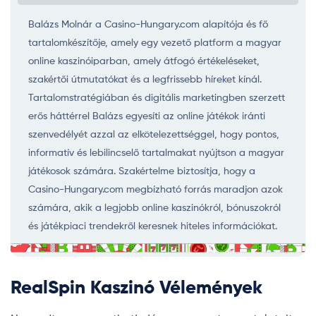
Balázs Molnár a Casino-Hungary.com alapítója és fő
tartalomkészítője, amely egy vezető platform a magyar
online kaszinóiparban, amely átfogó értékeléseket,
szakértői útmutatókat és a legfrissebb híreket kínál.
Tartalomstratégiában és digitális marketingben szerzett
erős háttérrel Balázs egyesíti az online játékok iránti
szenvedélyét azzal az elkötelezettséggel, hogy pontos,
informatív és lebilincselő tartalmakat nyújtson a magyar
játékosok számára. Szakértelme biztosítja, hogy a
Casino-Hungary.com megbízható forrás maradjon azok
számára, akik a legjobb online kaszinókról, bónuszokról
és játékpiaci trendekről keresnek hiteles információkat.
RealSpin Kaszinó Vélemények