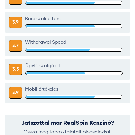
Bónuszok értéke
3.9
Withdrawal Speed
3.7
Ügyfélszolgálat
3.5
Mobil értékelés
3.9
Játszottál már RealSpin Kaszinó?
Ossza meg tapasztalatait olvasóinkkal!