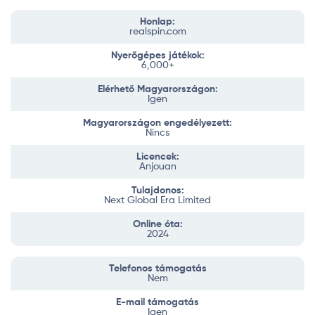
Honlap:
realspin.com
Nyerőgépes játékok:
6,000+
Elérhető Magyarországon:
Igen
Magyarországon engedélyezett:
Nincs
Licencek:
Anjouan
Tulajdonos:
Next Global Era Limited
Online óta:
2024
Telefonos támogatás
Nem
E-mail támogatás
Igen