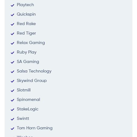
Playtech
Quickspin
Red Rake
Red Tiger
Relax Gaming
Ruby Play
SA Gaming
Salsa Technology
Skywind Group
Slotmill
Spinomenal
StakeLogic
Swintt
Tom Horn Gaming