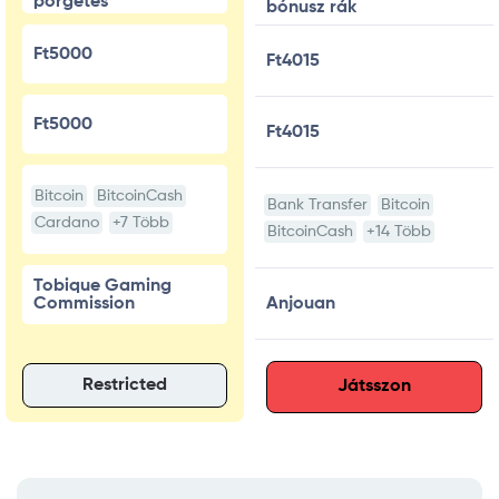
pörgetés
bónusz rák
Ft5000
Ft4015
Ft5000
Ft4015
Bitcoin
BitcoinCash
Bank Transfer
Bitcoin
Cardano
+7 Több
BitcoinCash
+14 Több
Tobique Gaming
Commission
Anjouan
Restricted
Játsszon