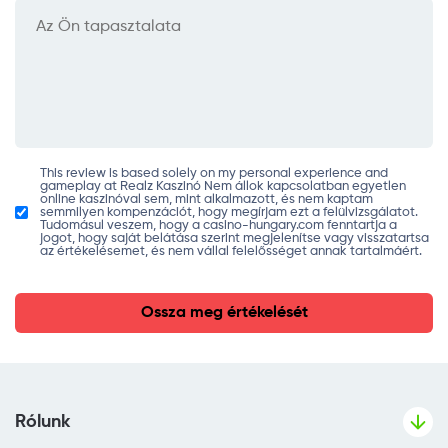
This review is based solely on my personal experience and
gameplay at Realz Kaszinó Nem állok kapcsolatban egyetlen
online kaszinóval sem, mint alkalmazott, és nem kaptam
semmilyen kompenzációt, hogy megírjam ezt a felülvizsgálatot.
Tudomásul veszem, hogy a casino-hungary.com fenntartja a
jogot, hogy saját belátása szerint megjelenítse vagy visszatartsa
az értékelésemet, és nem vállal felelősséget annak tartalmáért.
Rólunk