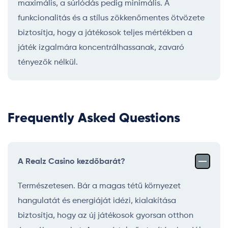
maximális, a súrlódás pedig minimális. A
funkcionalitás és a stílus zökkenőmentes ötvözete
biztosítja, hogy a játékosok teljes mértékben a
játék izgalmára koncentrálhassanak, zavaró
tényezők nélkül.
Frequently Asked Questions
A Realz Casino kezdőbarát?
Természetesen. Bár a magas tétű környezet
hangulatát és energiáját idézi, kialakítása
biztosítja, hogy az új játékosok gyorsan otthon