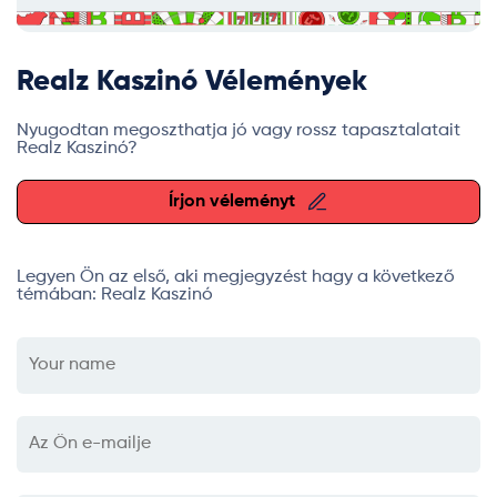
Realz Kaszinó Vélemények
Nyugodtan megoszthatja jó vagy rossz tapasztalatait
Realz Kaszinó?
Írjon véleményt
Legyen Ön az első, aki megjegyzést hagy a következő
témában: Realz Kaszinó