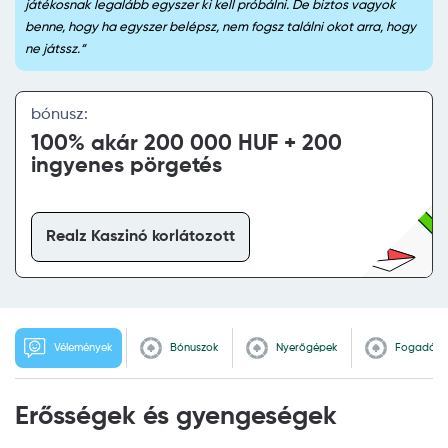
játékosnak legalább egyszer ki kell próbálni. De biztos vagyok
benne, hogy ha egyszer belépsz, nem fogsz találni okot arra, hogy
ne játssz.
bónusz:
100% akár 200 000 HUF + 200
ingyenes pörgetés
Realz Kaszinó korlátozott
Vélemények
Bónuszok
Nyerőgépek
Fogadáso
Erősségek és gyengeségek