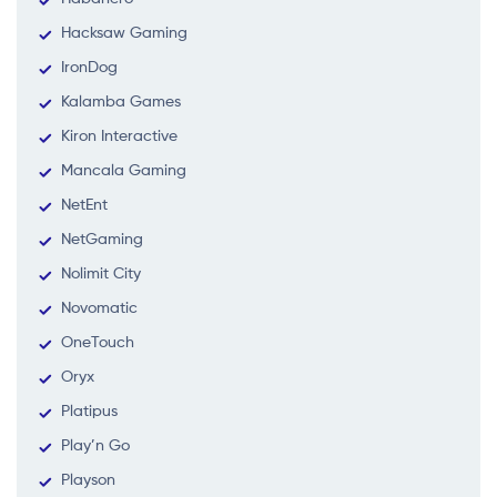
Hacksaw Gaming
IronDog
Kalamba Games
Kiron Interactive
Mancala Gaming
NetEnt
NetGaming
Nolimit City
Novomatic
OneTouch
Oryx
Platipus
Play’n Go
Playson