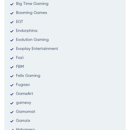
Big Time Gaming
Booming Games
EGT
Endorphina
Evolution Gaming
Evoplay Entertainment
Fazi
FBM
Felix Gaming
Fugaso
GameArt
gamevy
Gamomat
Gamzix
Habanero