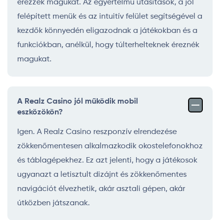
érezzék magukat. Az egyértelmű utasítások, a jól
felépített menük és az intuitív felület segítségével a
kezdők könnyedén eligazodnak a játékokban és a
funkciókban, anélkül, hogy túlterhelteknek éreznék
magukat.
A Realz Casino jól működik mobil
eszközökön?
Igen. A Realz Casino reszponzív elrendezése
zökkenőmentesen alkalmazkodik okostelefonokhoz
és táblagépekhez. Ez azt jelenti, hogy a játékosok
ugyanazt a letisztult dizájnt és zökkenőmentes
navigációt élvezhetik, akár asztali gépen, akár
útközben játszanak.