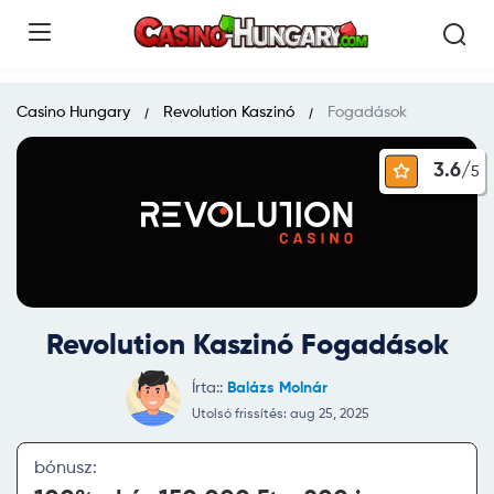
Casino Hungary
Revolution Kaszinó
Fogadások
3.6/
5
Revolution Kaszinó Fogadások
Írta::
Balázs Molnár
Utolsó frissítés: aug 25, 2025
bónusz: