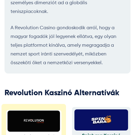
személyes dimenziót ad a globális
teniszpiacoknak.
A Revolution Casino gondoskodik arról, hogy a
magyar fogadók jól legyenek ellátva, egy olyan
teljes platformot kínálva, amely megragadja a
nemzet sport iránti szenvedélyét, miközben
összeköti őket a nemzetközi versenyekkel.
Revolution Kaszinó Alternatívák