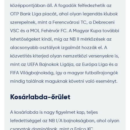
középpontjában áll. A fogadók felfedezhetik az
OTP Bank Liga piacát, ahol olyan legendás klubok
szerepelnek, mint a Ferencvárosi TC, a Debreceni
VSC és a MOL Fehérvár FC. A Magyar Kupa további
lehetőségeket kínál, míg az NB II mérkőzések az
alacsonyabb osztályok izgalmát hozzák el. A
közvetítés kiterjed olyan nemzetközi versenyekre is,
mint az UEFA Bajnokok Ligája, az Európa Liga és a
FIFA Világbajnokság, így a magyar futballrajongók
mindig találnak maguknak követni való eseményt.
Kosárlabda-őrület
A kosárlabda is nagy figyelmet kap, teljes
lefedettséggel az NB I/A bajnokságban, ahol olyan
csapatok dominálnak, mint a Falco KC