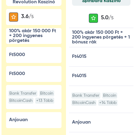
Spinbara Kaszinó
Revolution Kaszinó
3.6/
5
5.0/
5
100% akár 150 000 Ft
100% akár 150 000 Ft +
+ 200 ingyenes
200 ingyenes pörgetés + 1
pörgetés
bónusz rák
Ft5000
Ft4015
Ft5000
Ft4015
Bank Transfer
Bitcoin
Bank Transfer
Bitcoin
BitcoinCash
+13 Több
BitcoinCash
+14 Több
Anjouan
Anjouan