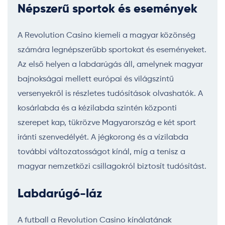
Népszerű sportok és események
A Revolution Casino kiemeli a magyar közönség
számára legnépszerűbb sportokat és eseményeket.
Az első helyen a labdarúgás áll, amelynek magyar
bajnokságai mellett európai és világszintű
versenyekről is részletes tudósítások olvashatók. A
kosárlabda és a kézilabda szintén központi
szerepet kap, tükrözve Magyarország e két sport
iránti szenvedélyét. A jégkorong és a vízilabda
további változatosságot kínál, míg a tenisz a
magyar nemzetközi csillagokról biztosít tudósítást.
Labdarúgó-láz
A futball a Revolution Casino kínálatának