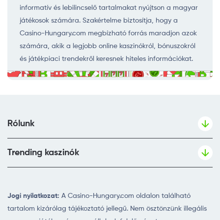
informatív és lebilincselő tartalmakat nyújtson a magyar
játékosok számára. Szakértelme biztosítja, hogy a
Casino-Hungary.com megbízható forrás maradjon azok
számára, akik a legjobb online kaszinókról, bónuszokról
és játékpiaci trendekről keresnek hiteles információkat.
Rólunk
Trending kaszinók
Jogi nyilatkozat:
A Casino-Hungary.com oldalon található
tartalom kizárólag tájékoztató jellegű. Nem ösztönzünk illegális