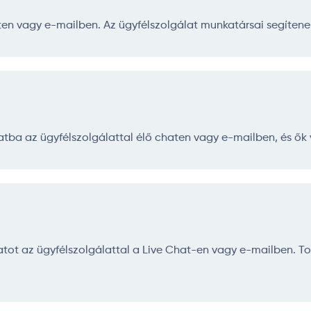
ten vagy e-mailben. Az ügyfélszolgálat munkatársai segítene
atba az ügyfélszolgálattal élő chaten vagy e-mailben, és ők
olatot az ügyfélszolgálattal a Live Chat-en vagy e-mailben. T