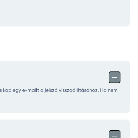
és kap egy e-mailt a jelszó visszaállításához. Ha nem