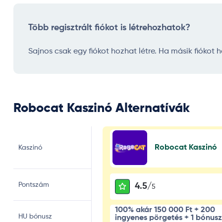
Több regisztrált fiókot is létrehozhatok?
Sajnos csak egy fiókot hozhat létre. Ha másik fiókot h
Robocat Kaszinó Alternatívák
Robocat Kaszinó
Kaszinó
Pontszám
4.5/
5
100% akár 150 000 Ft + 200
HU bónusz
ingyenes pörgetés + 1 bónusz