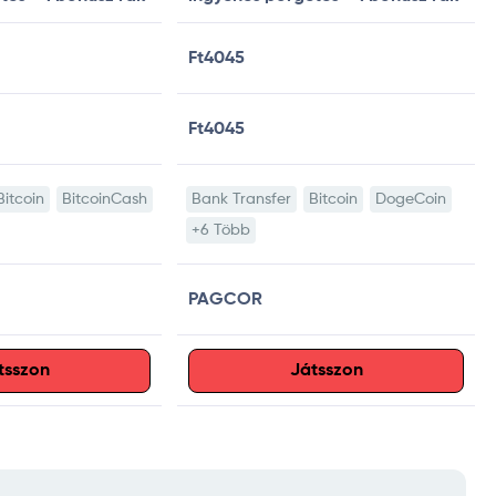
Ft4045
Ft4045
Bitcoin
BitcoinCash
Bank Transfer
Bitcoin
DogeCoin
+6 Több
PAGCOR
tsszon
Játsszon