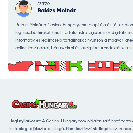
SZERZŐ
Balázs Molnár
Balázs Molnár a Casino-Hungary.com alapítója és fő tartalom
legfrissebb híreket kínál. Tartalomstratégiában és digitális m
informatív és lebilincselő tartalmakat nyújtson a magyar j
online kaszinókról, bónuszokról és játékpiaci trendekről keres
Jogi nyilatkozat:
A Casino-Hungary.com oldalon található tarta
kizárólag tájékoztató jellegű. Nem ösztönzünk illegális szerencse