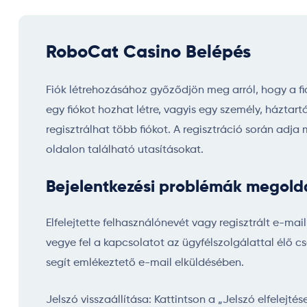
RoboCat Casino Belépés
Fiók létrehozásához győződjön meg arról, hogy a fió
egy fiókot hozhat létre, vagyis egy személy, háztar
regisztrálhat több fiókot. A regisztráció során adj
oldalon található utasításokat.
Bejelentkezési problémák megold
Elfelejtette felhasználónevét vagy regisztrált e-mai
vegye fel a kapcsolatot az ügyfélszolgálattal élő 
segít emlékeztető e-mail elküldésében.
Jelszó visszaállítása: Kattintson a „Jelszó elfelejté