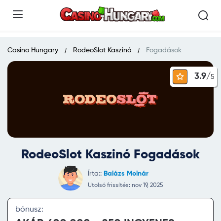
Casino Hungary
RodeoSlot Kaszinó
Fogadások
3.9/
5
RodeoSlot Kaszinó Fogadások
Írta::
Balázs Molnár
Utolsó frissítés: nov 19, 2025
bónusz: