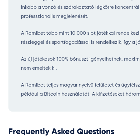
inkább a vonzó és szórakoztató légkörre koncentrá
professzionális megjelenését.
A Romibet több mint 10 000 slot játékkal rendelkezi
részleggel és sportfogadással is rendelkezik, így a 
Az új játékosok 100% bónuszt igényelhetnek, maxim
nem emeltek ki.
A Romibet teljes magyar nyelvű felületet és ügyfélsz
például a Bitcoin használatát. A kifizetéseket háro
Frequently Asked Questions