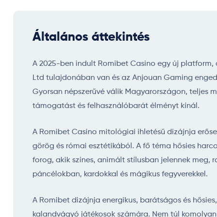
Általános áttekintés
A 2025-ben indult Romibet Casino egy új platform
Ltd tulajdonában van és az Anjouan Gaming enged
Gyorsan népszerűvé válik Magyarországon, teljes 
támogatást és felhasználóbarát élményt kínál.
A Romibet Casino mitológiai ihletésű dizájnja erőse
görög és római esztétikából. A fő téma hősies harco
forog, akik színes, animált stílusban jelennek meg,
páncélokban, kardokkal és mágikus fegyverekkel.
A Romibet dizájnja energikus, barátságos és hősies,
kalandvágyó játékosok számára. Nem túl komolyan