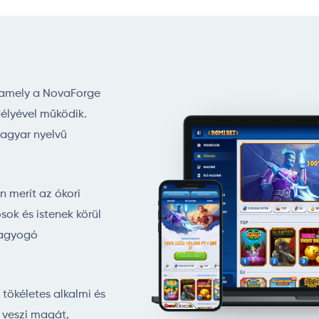
, amely a NovaForge
élyével működik.
magyar nyelvű
n merít az ókori
sok és istenek körül
 ragyogó
 tökéletes alkalmi és
 veszi magát,