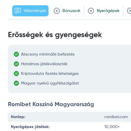
Vélemények
Bónuszok
Nyerőgépek
Erősségek és gyengeségek
Alacsony minimális befizetés
Hatalmas játékválaszték
Kriptovaluta fizetés lehetséges
Magyar nyelvű ügyfélszolgálat
Romibet Kaszinó Magyarország
Honlap:
romibet.com
Nyerőgépes játékok:
10,000+