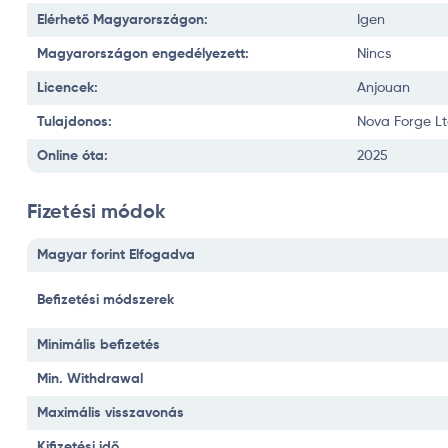
Elérhető Magyarországon:
Igen
Magyarországon engedélyezett:
Nincs
Licencek:
Anjouan
Tulajdonos:
Nova Forge L
Online óta:
2025
Fizetési módok
Magyar forint Elfogadva
Befizetési módszerek
Minimális befizetés
Min. Withdrawal
Maximális visszavonás
Kifizetési idő