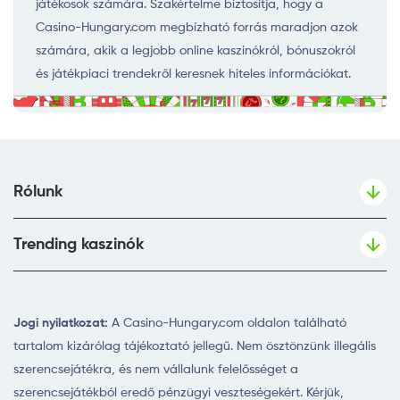
játékosok számára. Szakértelme biztosítja, hogy a
Casino-Hungary.com megbízható forrás maradjon azok
számára, akik a legjobb online kaszinókról, bónuszokról
és játékpiaci trendekről keresnek hiteles információkat.
Rólunk
Trending kaszinók
Jogi nyilatkozat:
A Casino-Hungary.com oldalon található
tartalom kizárólag tájékoztató jellegű. Nem ösztönzünk illegális
szerencsejátékra, és nem vállalunk felelősséget a
szerencsejátékból eredő pénzügyi veszteségekért. Kérjük,