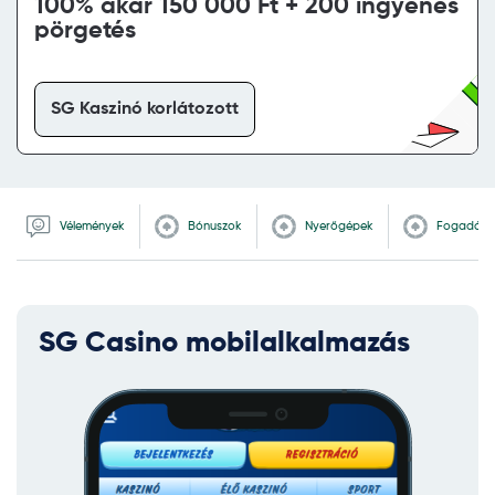
100% akár 150 000 Ft + 200 ingyenes
pörgetés
SG Kaszinó korlátozott
Vélemények
Bónuszok
Nyerőgépek
Fogadáso
SG Casino mobilalkalmazás