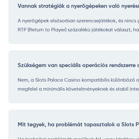
Vannak stratégiák a nyerőgépeken való nyerés
A nyerőgépek elsősorban szerencsejátékok, és nincs 
RTP (Return to Player) százalékú játékokat választ, hat
Szükségem van speciális operációs rendszerre 
Nem, a Slots Palace Casino kompatibilis különböző 
megfelel a minimális követelményeknek és stabil int
Mit tegyek, ha problémát tapasztalok a Slots 