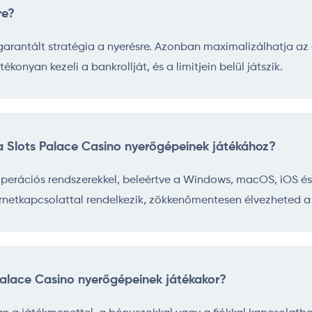
re?
garantált stratégia a nyerésre. Azonban maximalizálhatja az
ékonyan kezeli a bankrollját, és a limitjein belül játszik.
a Slots Palace Casino nyerőgépeinek játékához?
operációs rendszerekkel, beleértve a Windows, macOS, iOS é
ernetkapcsolattal rendelkezik, zökkenőmentesen élvezheted a 
Palace Casino nyerőgépeinek játékakor?