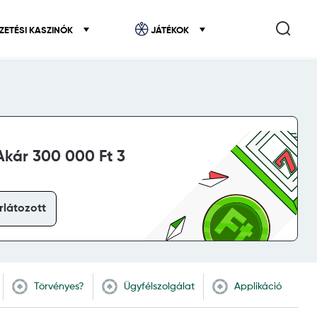
IZETÉSI KASZINÓK
JÁTÉKOK
Akár 300 000 Ft 3
rlátozott
Törvényes?
Ügyfélszolgálat
Applikáció