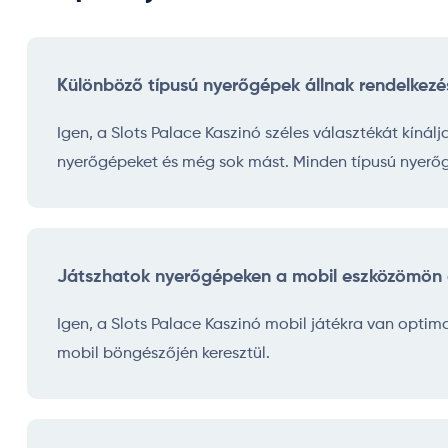
Különböző típusú nyerőgépek állnak rendelkezé
Igen, a Slots Palace Kaszinó széles választékát kín
nyerőgépeket és még sok mást. Minden típusú nyerőg
Játszhatok nyerőgépeken a mobil eszközömön 
Igen, a Slots Palace Kaszinó mobil játékra van optim
mobil böngészőjén keresztül.