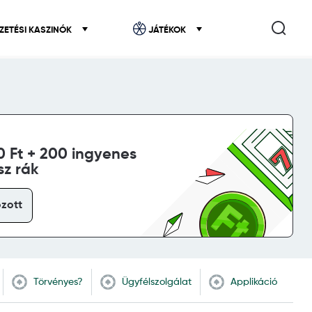
IZETÉSI KASZINÓK
JÁTÉKOK
 Ft + 200 ingyenes
sz rák
ozott
Törvényes?
Ügyfélszolgálat
Applikáció