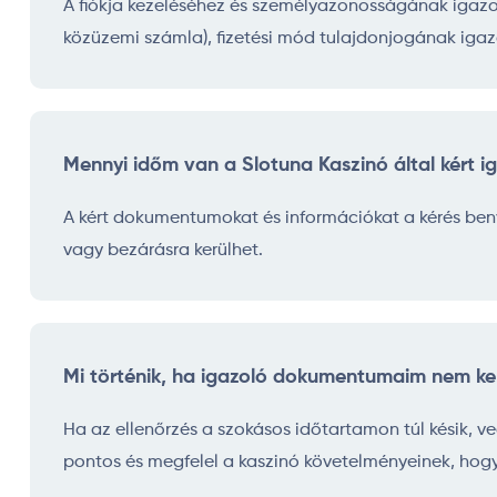
A fiókja kezeléséhez és személyazonosságának igazo
közüzemi számla), fizetési mód tulajdonjogának igazo
Mennyi időm van a Slotuna Kaszinó által kért
A kért dokumentumokat és információkat a kérés benyú
vagy bezárásra kerülhet.
Mi történik, ha igazoló dokumentumaim nem ker
Ha az ellenőrzés a szokásos időtartamon túl késik,
pontos és megfelel a kaszinó követelményeinek, hogy