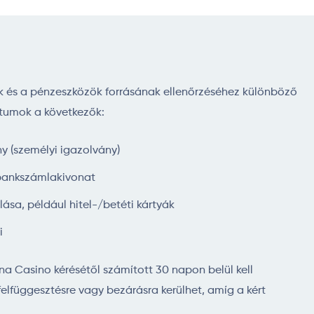
k és a pénzeszközök forrásának ellenőrzéséhez különböző
tumok a következők:
y (személyi igazolvány)
bankszámlakivonat
ása, például hitel-/betéti kártyák
i
a Casino kérésétől számított 30 napon belül kell
 felfüggesztésre vagy bezárásra kerülhet, amíg a kért