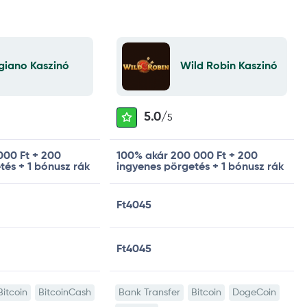
giano Kaszinó
Wild Robin Kaszinó
5.0/
5
000 Ft + 200
100% akár 200 000 Ft + 200
tés + 1 bónusz rák
ingyenes pörgetés + 1 bónusz rák
Ft4045
Ft4045
Bitcoin
BitcoinCash
Bank Transfer
Bitcoin
DogeCoin