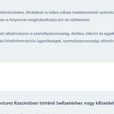
enőrzésére, általában a teljes válasz beérkezésétől számíto
an a folyamat meghaladhatja ezt az időkeretet.
kat alkalmazzon a személyazonosság, életkor, lakcím és egyéb
ául hitelinformációs ügynökségek, személyazonosság-ellenőr
otuna Kaszinóban történő befizetéshez vagy kifizetés