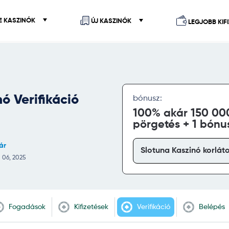
E KASZINÓK
ÚJ KASZINÓK
LEGJOBB KIF
ó Verifikáció
bónusz:
100% akár 150 000
pörgetés + 1 bónu
ár
Slotuna Kaszinó korlát
g 06, 2025
Fogadások
Kifizetések
Verifikáció
Belépés