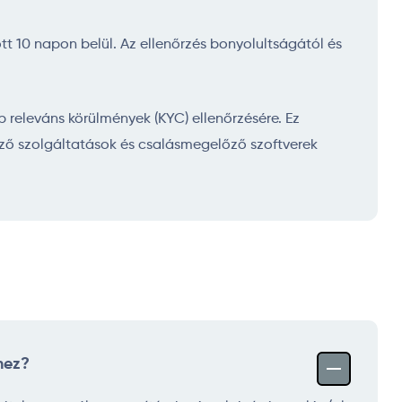
tt 10 napon belül. Az ellenőrzés bonyolultságától és
 releváns körülmények (KYC) ellenőrzésére. Ez
ző szolgáltatások és csalásmegelőző szoftverek
hez?