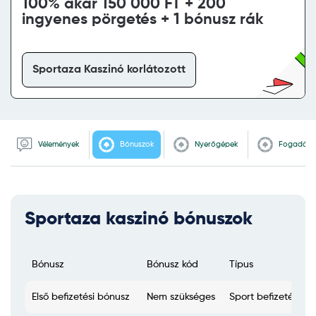
100% akár 150 000 FT + 200
ingyenes pörgetés + 1 bónusz rák
Sportaza Kaszinó korlátozott
Vélemények
Bónuszok
Nyerőgépek
Fogadáso
Sportaza kaszinó bónuszok
Bónusz
Bónusz kód
Típus
Első befizetési bónusz
Nem szükséges
Sport befizetési b