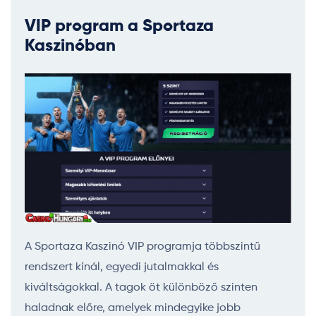
VIP program a Sportaza
Kaszinóban
A Sportaza Kaszinó VIP programja többszintű
rendszert kínál, egyedi jutalmakkal és
kiváltságokkal. A tagok öt különböző szinten
haladnak előre, amelyek mindegyike jobb