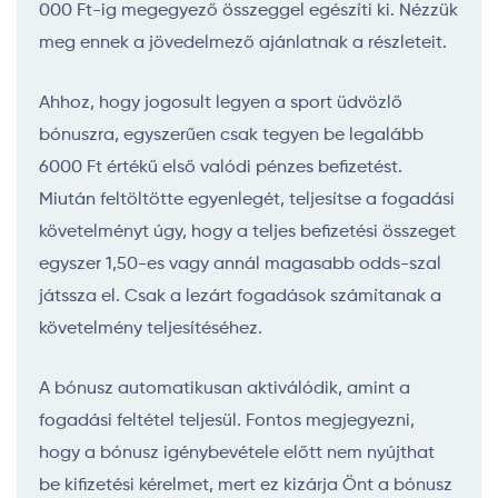
000 Ft-ig megegyező összeggel egészíti ki. Nézzük
meg ennek a jövedelmező ajánlatnak a részleteit.
Ahhoz, hogy jogosult legyen a sport üdvözlő
bónuszra, egyszerűen csak tegyen be legalább
6000 Ft értékű első valódi pénzes befizetést.
Miután feltöltötte egyenlegét, teljesítse a fogadási
követelményt úgy, hogy a teljes befizetési összeget
egyszer 1,50-es vagy annál magasabb odds-szal
játssza el. Csak a lezárt fogadások számítanak a
követelmény teljesítéséhez.
A bónusz automatikusan aktiválódik, amint a
fogadási feltétel teljesül. Fontos megjegyezni,
hogy a bónusz igénybevétele előtt nem nyújthat
be kifizetési kérelmet, mert ez kizárja Önt a bónusz