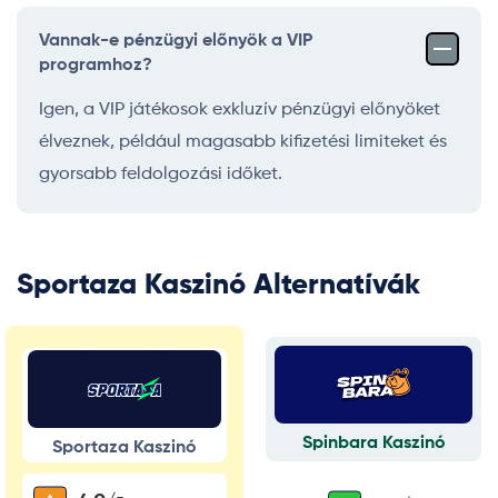
Vannak-e pénzügyi előnyök a VIP
programhoz?
Igen, a VIP játékosok exkluzív pénzügyi előnyöket
élveznek, például magasabb kifizetési limiteket és
gyorsabb feldolgozási időket.
Sportaza Kaszinó Alternatívák
Spinbara Kaszinó
Sportaza Kaszinó