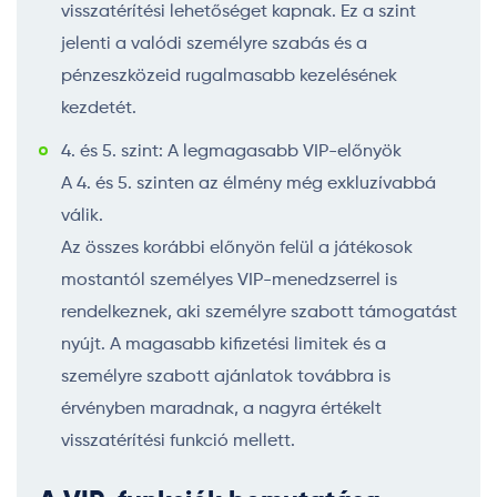
visszatérítési lehetőséget kapnak. Ez a szint
jelenti a valódi személyre szabás és a
pénzeszközeid rugalmasabb kezelésének
kezdetét.
4. és 5. szint: A legmagasabb VIP-előnyök
A 4. és 5. szinten az élmény még exkluzívabbá
válik.
Az összes korábbi előnyön felül a játékosok
mostantól személyes VIP-menedzserrel is
rendelkeznek, aki személyre szabott támogatást
nyújt. A magasabb kifizetési limitek és a
személyre szabott ajánlatok továbbra is
érvényben maradnak, a nagyra értékelt
visszatérítési funkció mellett.