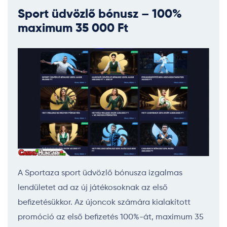
Sport üdvözlő bónusz – 100%
maximum 35 000 Ft
A Sportaza sport üdvözlő bónusza izgalmas
lendületet ad az új játékosoknak az első
befizetésükkor. Az újoncok számára kialakított
promóció az első befizetés 100%-át, maximum 35