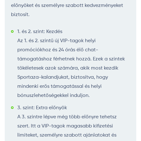
előnyöket és személyre szabott kedvezményeket
biztosít.
1. és 2. szint: Kezdés
Az 1. és 2. szintű új VIP-tagok helyi
promóciókhoz és 24 órás élő chat-
támogatáshoz férhetnek hozzá. Ezek a szintek
tökéletesek azok számára, akik most kezdik
Sportaza-kalandjukat, biztosítva, hogy
mindenki erős támogatással és helyi
bónuszlehetőségekkel induljon.
3. szint: Extra előnyök
A 3. szintre lépve még több előnyre tehetsz
szert. Itt a VIP-tagok magasabb kifizetési
limiteket, személyre szabott ajánlatokat és